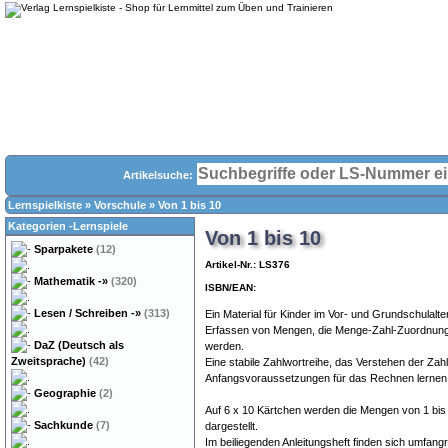
Artikelsuche:
Lernspielkiste
»
Vorschule
»
Von 1 bis 10
Kategorien -Lernspiele
Von 1 bis 10
Sparpakete
(12)
Artikel-Nr.: LS376
Mathematik
-»
(320)
ISBN/EAN:
Lesen / Schreiben
-»
(313)
Ein Material für Kinder im Vor- und Grundschulalte
Erfassen von Mengen, die Menge-Zahl-Zuordnung 
DaZ (Deutsch als
werden.
Zweitsprache)
(42)
Eine stabile Zahlwortreihe, das Verstehen der Za
Anfangsvoraussetzungen für das Rechnen lernen
Geographie
(2)
Auf 6 x 10 Kärtchen werden die Mengen von 1 bis
Sachkunde
(7)
dargestellt.
Im beiliegenden Anleitungsheft finden sich umfang