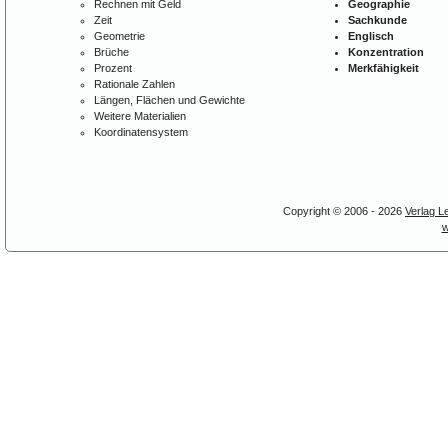
Rechnen mit Geld
Geographie
Zeit
Sachkunde
Geometrie
Englisch
Brüche
Konzentration
Prozent
Merkfähigkeit
Rationale Zahlen
Längen, Flächen und Gewichte
Weitere Materialien
Koordinatensystem
Copyright © 2006 - 2026
Verlag L
w