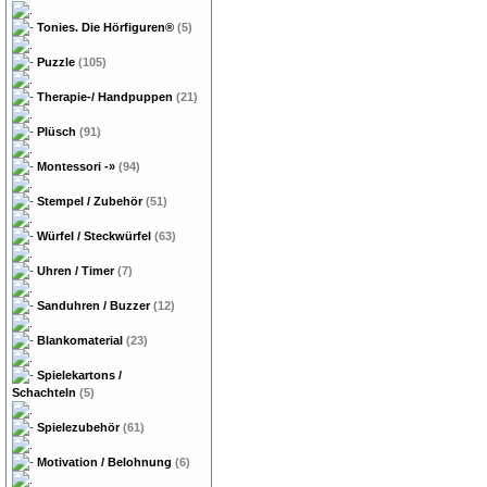
Tonies. Die Hörfiguren®
(5)
Puzzle
(105)
Therapie-/ Handpuppen
(21)
Plüsch
(91)
Montessori
-»
(94)
Stempel / Zubehör
(51)
Würfel / Steckwürfel
(63)
Uhren / Timer
(7)
Sanduhren / Buzzer
(12)
Blankomaterial
(23)
Spielekartons /
Schachteln
(5)
Spielezubehör
(61)
Motivation / Belohnung
(6)