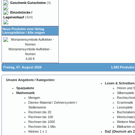
Geschenk-Gutscheine
(4)
Einzelstücke /
Lagerverkauf
(424)
Neue Produkte vom Verlag
Lernspielkiste
/
Alle zeigen
Wortartensymbole Aufkleber -
Nomen
4,00 €
Freitag, 07. August 2026
1.583 Produkte
Unsere Angebote / Kategorien:
Lesen & Schreiben
Sparpakete
Hören und 
Mathematik
Silbenspiele
Mengen
Rechtschre
Dienes-Material / Zehnersystem /
Grammatik
Stellenwerte
Lesespiele
Rechnen bis 20
Buchstabens
Rechnen bis 100
Wortschatzs
Rechnen bis 1000
Weitere Mate
Rechnen bis 1 Mio.
Bildkarten 
Kleines 1 x 1
DaZ (Deutsch als 