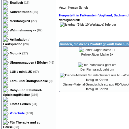
Englisch
(15)
Autor: Kerstin Schulz
Konzentration
(60)
Hergestellt in Falkenstein/Vogtland, Sachsen
Verfügbarkeit:
Merkfähigkeit
(27)
lieferbar
Wahrnehmung
-»
(82)
Artikulation /
Lautsprache
(28)
Kunden, die dieses Produkt gekauft haben, 
Motorik
(27)
Fehler-Jäger Mathe 1+
Übungsmappen / Bücher
(49)
Der Plumpsack geht um
LÜK / miniLÜK
(67)
Lern- und Übungsblöcke
(9)
Dienes-Material Grundschulsatz aus RE-Wood
farbig im Karton
Baby- und Kleinkind-
Spielzeug/Bücher
(316)
Erstes Lernen
(31)
Vorschule
(100)
Für Therapie und zu
Hause
(58)