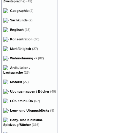
Zweitsprache)
(42)
Geographie
(2)
Sachkunde
(7)
Englisch
(15)
Konzentration
(60)
Merkfähigkeit
(27)
Wahrnehmung
-»
(82)
Artikulation /
Lautsprache
(28)
Motorik
(27)
Übungsmappen / Bücher
(49)
LÜK / miniLÜK
(67)
Lern- und Übungsblöcke
(9)
Baby- und Kleinkind-
Spielzeug/Bücher
(316)