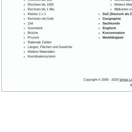
Rechnen bis 1000
Weitere Mate
Rechnen bis 1 Mio.
Bildkarten 
Kleines 1 x 1
DaZ (Deutsch als 
Rechnen mit Geld
Geographie
Zeit
Sachkunde
Geometrie
Englisch
Brüche
Konzentration
Prozent
Merkfähigkeit
Rationale Zahlen
Längen, Flächen und Gewichte
Weitere Materialien
Koordinatensystem
Copyright © 2006 - 2026
Verlag L
w