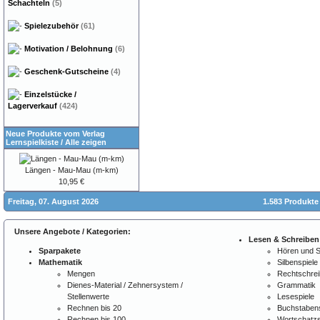
Schachteln
(5)
Spielezubehör
(61)
Motivation / Belohnung
(6)
Geschenk-Gutscheine
(4)
Einzelstücke /
Lagerverkauf
(424)
Neue Produkte vom Verlag
Lernspielkiste
/
Alle zeigen
Längen - Mau-Mau (m-km)
10,95 €
Freitag, 07. August 2026
1.583 Produkte
Unsere Angebote / Kategorien:
Lesen & Schreiben
Sparpakete
Hören und 
Mathematik
Silbenspiele
Mengen
Rechtschre
Dienes-Material / Zehnersystem /
Grammatik
Stellenwerte
Lesespiele
Rechnen bis 20
Buchstabens
Rechnen bis 100
Wortschatzs