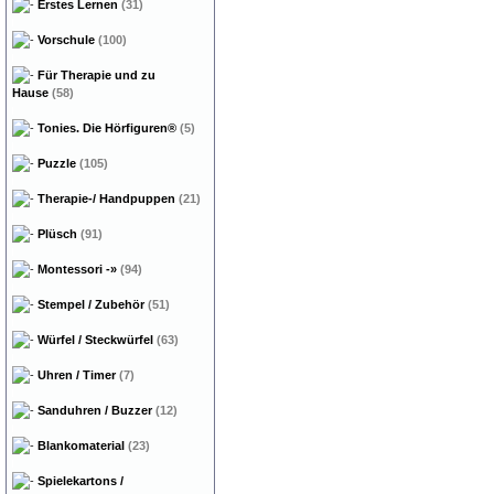
Erstes Lernen
(31)
Vorschule
(100)
Für Therapie und zu
Hause
(58)
Tonies. Die Hörfiguren®
(5)
Puzzle
(105)
Therapie-/ Handpuppen
(21)
Plüsch
(91)
Montessori
-»
(94)
Stempel / Zubehör
(51)
Würfel / Steckwürfel
(63)
Uhren / Timer
(7)
Sanduhren / Buzzer
(12)
Blankomaterial
(23)
Spielekartons /