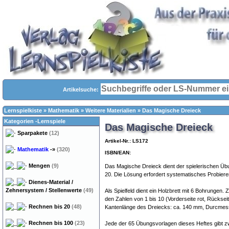
Artikelsuche:
Lernspielkiste
»
Mathematik
»
Weitere Materialien
»
Das Magische Dreieck
Kategorien -Lernspiele
Das Magische Dreieck
Sparpakete
(12)
Artikel-Nr.: LS172
Mathematik
-»
(320)
ISBN/EAN:
Mengen
(9)
Das Magische Dreieck dient der spielerischen Übu
20. Die Lösung erfordert systematisches Probier
Dienes-Material /
Zehnersystem / Stellenwerte
(49)
Als Spielfeld dient ein Holzbrett mit 6 Bohrungen
den Zahlen von 1 bis 10 (Vorderseite rot, Rückseit
Rechnen bis 20
(48)
Kantenlänge des Dreiecks: ca. 140 mm, Durcmes
Rechnen bis 100
(23)
Jede der 65 Übungsvorlagen dieses Heftes gibt zw