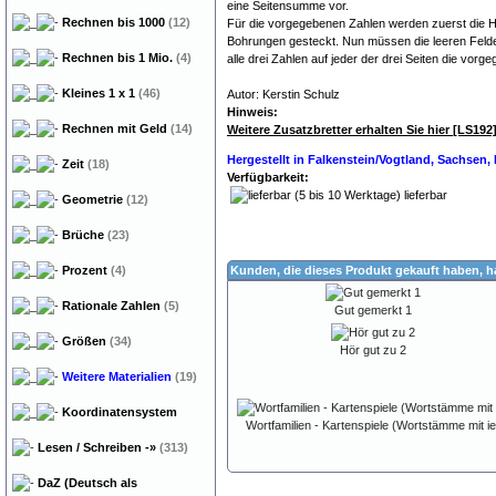
eine Seitensumme vor.
Rechnen bis 1000
(12)
Für die vorgegebenen Zahlen werden zuerst die Ho
Bohrungen gesteckt. Nun müssen die leeren Felde
Rechnen bis 1 Mio.
(4)
alle drei Zahlen auf jeder der drei Seiten die vo
Kleines 1 x 1
(46)
Autor: Kerstin Schulz
Dyskalkulie Rechenschwäc
Hinweis:
Rechnen mit Geld
(14)
Weitere Zusatzbretter erhalten Sie hier [LS192
Hergestellt in Falkenstein/Vogtland, Sachsen
Zeit
(18)
Verfügbarkeit:
lieferbar
Geometrie
(12)
Brüche
(23)
Prozent
(4)
Kunden, die dieses Produkt gekauft haben, 
Rationale Zahlen
(5)
Gut gemerkt 1
Größen
(34)
Hör gut zu 2
Weitere Materialien
(19)
Koordinatensystem
Wortfamilien - Kartenspiele (Wortstämme mit ie
Lesen / Schreiben
-»
(313)
DaZ (Deutsch als