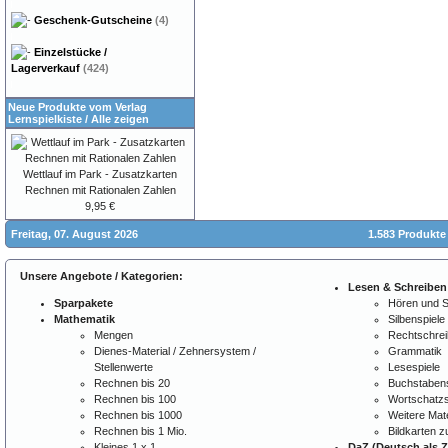
Geschenk-Gutscheine
(4)
Einzelstücke /
Lagerverkauf
(424)
Neue Produkte vom Verlag
Lernspielkiste
/
Alle zeigen
Wettlauf im Park - Zusatzkarten
Rechnen mit Rationalen Zahlen
9,95 €
Freitag, 07. August 2026
1.583 Produkte
Unsere Angebote / Kategorien:
Lesen & Schreiben
Sparpakete
Hören und 
Mathematik
Silbenspiele
Mengen
Rechtschre
Dienes-Material / Zehnersystem /
Grammatik
Stellenwerte
Lesespiele
Rechnen bis 20
Buchstabens
Rechnen bis 100
Wortschatzs
Rechnen bis 1000
Weitere Mate
Rechnen bis 1 Mio.
Bildkarten 
Kleines 1 x 1
DaZ (Deutsch als 