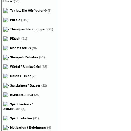
Hause
(58)
Tonies. Die Hörfiguren®
(5)
Puzzle
(105)
Therapie-/ Handpuppen
(21)
Plüsch
(91)
Montessori
-»
(94)
Stempel / Zubehör
(51)
Würfel / Steckwürfel
(63)
Uhren / Timer
(7)
Sanduhren / Buzzer
(12)
Blankomaterial
(23)
Spielekartons /
Schachteln
(5)
Spielezubehör
(61)
Motivation / Belohnung
(6)