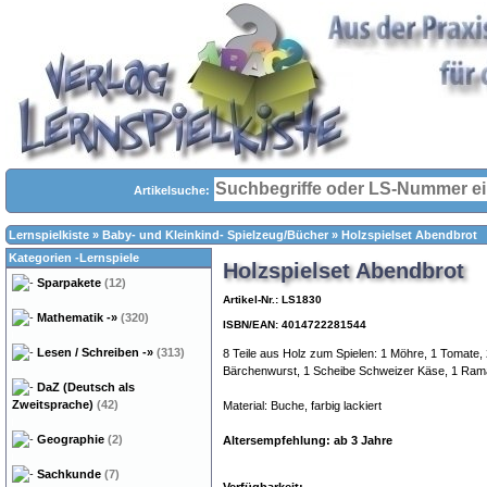
Artikelsuche:
Lernspielkiste
»
Baby- und Kleinkind- Spielzeug/Bücher
»
Holzspielset Abendbrot
Kategorien -Lernspiele
Holzspielset Abendbrot
Sparpakete
(12)
Artikel-Nr.: LS1830
Mathematik
-»
(320)
ISBN/EAN: 4014722281544
Lesen / Schreiben
-»
(313)
8 Teile aus Holz zum Spielen: 1 Möhre, 1 Tomate,
Bärchenwurst, 1 Scheibe Schweizer Käse, 1 Rama
DaZ (Deutsch als
Zweitsprache)
(42)
Material: Buche, farbig lackiert
Geographie
(2)
Altersempfehlung: ab 3 Jahre
Sachkunde
(7)