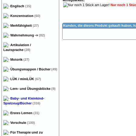
Verfügbarkeit:
Nur noch 1 Stü
Englisch
(15)
Konzentration
(60)
Merkfähigkeit
(27)
Kunden, die dieses Produkt gekauft haben, 
Wahrnehmung
-»
(82)
Artikulation /
Lautsprache
(28)
Motorik
(27)
Übungsmappen / Bücher
(49)
LÜK / miniLÜK
(67)
Lern- und Übungsblöcke
(9)
Baby- und Kleinkind-
Spielzeug/Bücher
(316)
Erstes Lernen
(31)
Vorschule
(100)
Für Therapie und zu