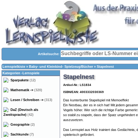
Artikelsuche:
Lernspielkiste
»
Baby- und Kleinkind- Spielzeug/Bücher
»
Stapelnest
Kategorien -Lernspiele
Stapelnest
Sparpakete
(12)
Artikel-Nr.: LS1834
Mathematik
-»
(320)
ISBN/EAN: 4003332030369
Lesen / Schreiben
-»
(313)
Das kunterbunte Stapelspiel mit Memoeffekt
Ein Nestbau, der es in sich hat! Mit jedem gesa
DaZ (Deutsch als
Vogels höher. Wer sich die richtige Farbe gemerkt
Zweitsprache)
(42)
so stabil zu stapeln, dass der Spatz ungehindert e
auszusetzen.
Geographie
(2)
Das Lernspiel aus Holz trainiert das Gedächtnis,
Sachkunde
(7)
spielerisch gefördert.