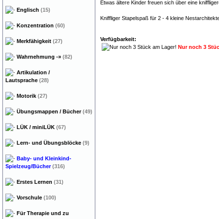
Etwas ältere Kinder freuen sich über eine kniffliger
Englisch
(15)
Kniffliger Stapelspaß für 2 - 4 kleine Nestarchitek
Konzentration
(60)
Verfügbarkeit:
Merkfähigkeit
(27)
Nur noch 3 Stü
Wahrnehmung
-»
(82)
Artikulation /
Lautsprache
(28)
Motorik
(27)
Übungsmappen / Bücher
(49)
LÜK / miniLÜK
(67)
Lern- und Übungsblöcke
(9)
Baby- und Kleinkind-
Spielzeug/Bücher
(316)
Erstes Lernen
(31)
Vorschule
(100)
Für Therapie und zu