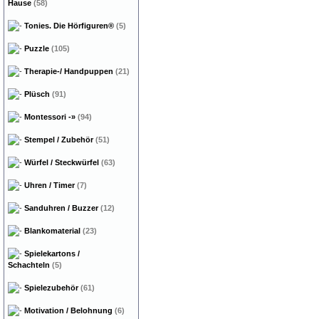
Hause
(58)
Tonies. Die Hörfiguren®
(5)
Puzzle
(105)
Therapie-/ Handpuppen
(21)
Plüsch
(91)
Montessori
-»
(94)
Stempel / Zubehör
(51)
Würfel / Steckwürfel
(63)
Uhren / Timer
(7)
Sanduhren / Buzzer
(12)
Blankomaterial
(23)
Spielekartons /
Schachteln
(5)
Spielezubehör
(61)
Motivation / Belohnung
(6)