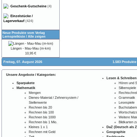
Geschenk-Gutscheine
(4)
Einzelstücke /
Lagerverkauf
(424)
Neue Produkte vom Verlag
Lernspielkiste
/
Alle zeigen
Längen - Mau-Mau (m-km)
10,95 €
Freitag, 07. August 2026
1.583 Produkte
Unsere Angebote / Kategorien:
Lesen & Schreiben
Sparpakete
Hören und 
Mathematik
Silbenspiele
Mengen
Rechtschre
Dienes-Material / Zehnersystem /
Grammatik
Stellenwerte
Lesespiele
Rechnen bis 20
Buchstabens
Rechnen bis 100
Wortschatzs
Rechnen bis 1000
Weitere Mate
Rechnen bis 1 Mio.
Bildkarten 
Kleines 1 x 1
DaZ (Deutsch als 
Rechnen mit Geld
Geographie
Zeit
Sachkunde