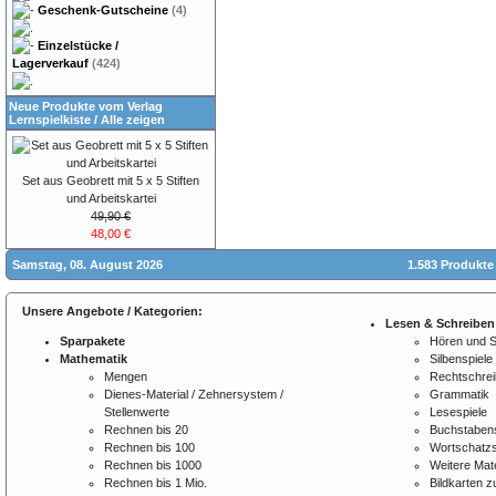
Geschenk-Gutscheine
(4)
Einzelstücke /
Lagerverkauf
(424)
Neue Produkte vom Verlag
Lernspielkiste
/
Alle zeigen
Set aus Geobrett mit 5 x 5 Stiften
und Arbeitskartei
49,90 €
48,00 €
Samstag, 08. August 2026
1.583 Produkte
Unsere Angebote / Kategorien:
Lesen & Schreiben
Sparpakete
Hören und 
Mathematik
Silbenspiele
Mengen
Rechtschre
Dienes-Material / Zehnersystem /
Grammatik
Stellenwerte
Lesespiele
Rechnen bis 20
Buchstabens
Rechnen bis 100
Wortschatzs
Rechnen bis 1000
Weitere Mate
Rechnen bis 1 Mio.
Bildkarten 