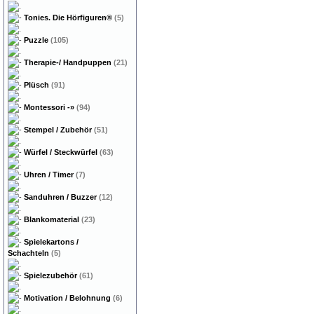
Tonies. Die Hörfiguren®
(5)
Puzzle
(105)
Therapie-/ Handpuppen
(21)
Plüsch
(91)
Montessori
-»
(94)
Stempel / Zubehör
(51)
Würfel / Steckwürfel
(63)
Uhren / Timer
(7)
Sanduhren / Buzzer
(12)
Blankomaterial
(23)
Spielekartons /
Schachteln
(5)
Spielezubehör
(61)
Motivation / Belohnung
(6)