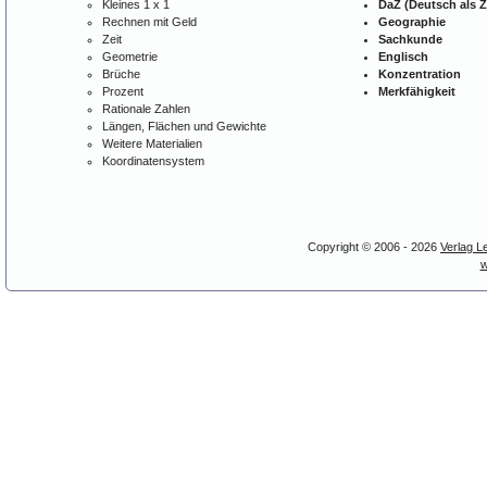
Kleines 1 x 1
DaZ (Deutsch als 
Rechnen mit Geld
Geographie
Zeit
Sachkunde
Geometrie
Englisch
Brüche
Konzentration
Prozent
Merkfähigkeit
Rationale Zahlen
Längen, Flächen und Gewichte
Weitere Materialien
Koordinatensystem
Copyright © 2006 - 2026
Verlag L
w