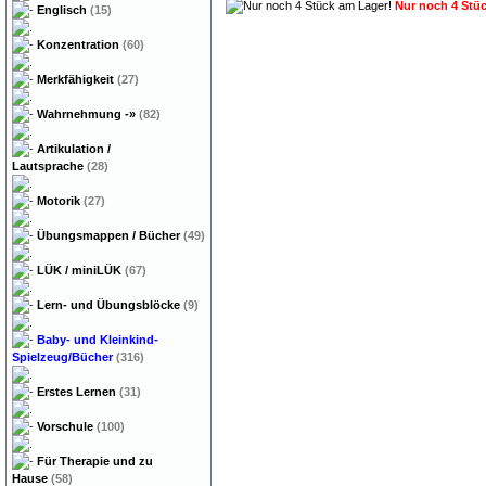
Nur noch 4 Stü
Englisch
(15)
Konzentration
(60)
Merkfähigkeit
(27)
Wahrnehmung
-»
(82)
Artikulation /
Lautsprache
(28)
Motorik
(27)
Übungsmappen / Bücher
(49)
LÜK / miniLÜK
(67)
Lern- und Übungsblöcke
(9)
Baby- und Kleinkind-
Spielzeug/Bücher
(316)
Erstes Lernen
(31)
Vorschule
(100)
Für Therapie und zu
Hause
(58)