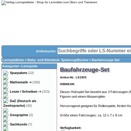
Artikelsuche:
Lernspielkiste
»
Baby- und Kleinkind- Spielzeug/Bücher
»
Baufahrzeuge-Set
Kategorien -Lernspiele
Baufahrzeuge-Set
Sparpakete
(12)
Artikel-Nr.: LS1903
Mathematik
-»
(320)
ISBN/EAN:
Lesen / Schreiben
-»
(313)
Dieses Holzspiel-Set besteht aus 3 Fahrzeugen (
Figuren und einem Absperrgitter.
DaZ (Deutsch als
Zweitsprache)
(42)
Hervorragend geeignet für Rollenspiele; fördert Ko
Geographie
(2)
Größe eines Fahrzeuges: ca. 12 x 7 x 8 cm
Sachkunde
(7)
Verfügbarkeit: