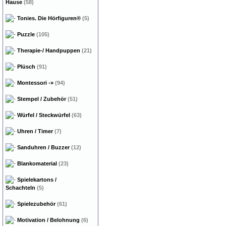
Hause
(58)
Tonies. Die Hörfiguren®
(5)
Puzzle
(105)
Therapie-/ Handpuppen
(21)
Plüsch
(91)
Montessori
-»
(94)
Stempel / Zubehör
(51)
Würfel / Steckwürfel
(63)
Uhren / Timer
(7)
Sanduhren / Buzzer
(12)
Blankomaterial
(23)
Spielekartons /
Schachteln
(5)
Spielezubehör
(61)
Motivation / Belohnung
(6)