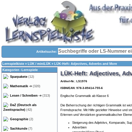
Artikelsuche:
Lernspielkiste
»
LÜK / miniLÜK
»
LÜK-Heft: Adjectives, Adverbs and More
Kategorien -Lernspiele
LÜK-Heft: Adjectives, Ad
Sparpakete
(12)
Artikel-Nr.: LS1976
Mathematik
-»
(320)
ISBN/EAN: 978-3-89414-755-6
Lesen / Schreiben
-»
(313)
Englische Grammatik ab Klasse 6
DaZ (Deutsch als
Die Beherrschung der richtigen Grammatik ist wic
Zweitsprache)
(42)
Fremdsprache. Mit Hilfe gezielter Hinweise und str
Erlernen und Verstärken grammatikalischer Elemen
Geographie
(2)
Steigerung des Adjektivs, Komparativ, Sup
Adverbien
Sachkunde
(7)