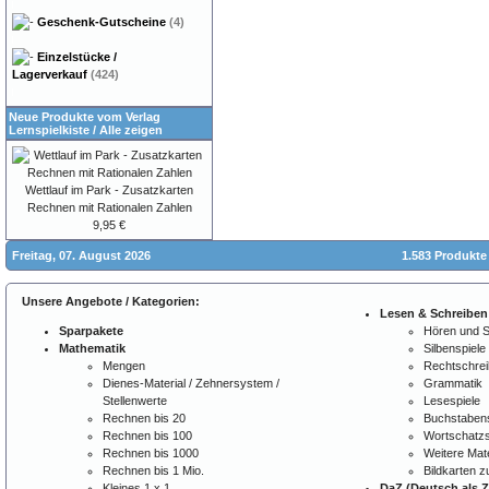
Geschenk-Gutscheine
(4)
Einzelstücke /
Lagerverkauf
(424)
Neue Produkte vom Verlag
Lernspielkiste
/
Alle zeigen
Wettlauf im Park - Zusatzkarten
Rechnen mit Rationalen Zahlen
9,95 €
Freitag, 07. August 2026
1.583 Produkte
Unsere Angebote / Kategorien:
Lesen & Schreiben
Sparpakete
Hören und 
Mathematik
Silbenspiele
Mengen
Rechtschre
Dienes-Material / Zehnersystem /
Grammatik
Stellenwerte
Lesespiele
Rechnen bis 20
Buchstabens
Rechnen bis 100
Wortschatzs
Rechnen bis 1000
Weitere Mate
Rechnen bis 1 Mio.
Bildkarten 
Kleines 1 x 1
DaZ (Deutsch als 