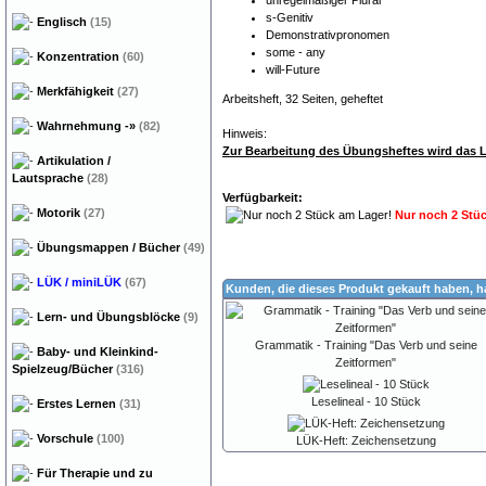
unregelmäßiger Plural
s-Genitiv
Englisch
(15)
Demonstrativpronomen
some - any
Konzentration
(60)
will-Future
Merkfähigkeit
(27)
Arbeitsheft, 32 Seiten, geheftet
Wahrnehmung
-»
(82)
Hinweis:
Zur Bearbeitung des Übungsheftes wird das L
Artikulation /
Lautsprache
(28)
Verfügbarkeit:
Motorik
(27)
Nur noch 2 Stü
Übungsmappen / Bücher
(49)
LÜK / miniLÜK
(67)
Kunden, die dieses Produkt gekauft haben, 
Lern- und Übungsblöcke
(9)
Grammatik - Training "Das Verb und seine
Baby- und Kleinkind-
Zeitformen"
Spielzeug/Bücher
(316)
Leselineal - 10 Stück
Erstes Lernen
(31)
Vorschule
(100)
LÜK-Heft: Zeichensetzung
Für Therapie und zu