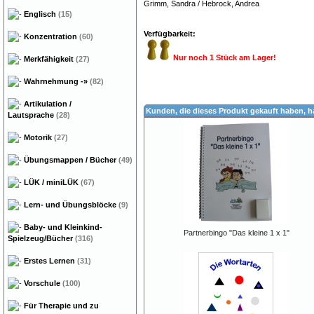
Grimm, Sandra / Hebrock, Andrea
Englisch
(15)
Verfügbarkeit:
Konzentration
(60)
Nur noch 1 Stück am Lager!
Merkfähigkeit
(27)
Wahrnehmung
-»
(82)
Artikulation /
Kunden, die dieses Produkt gekauft haben, 
Lautsprache
(28)
Motorik
(27)
Übungsmappen / Bücher
(49)
LÜK / miniLÜK
(67)
Lern- und Übungsblöcke
(9)
Baby- und Kleinkind-
Partnerbingo "Das kleine 1 x 1"
Spielzeug/Bücher
(316)
Erstes Lernen
(31)
Vorschule
(100)
Für Therapie und zu