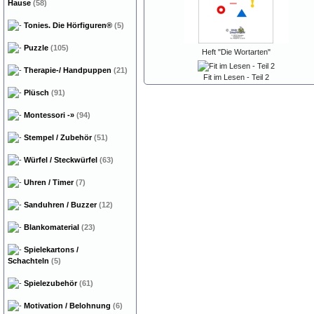
Hause
(58)
Tonies. Die Hörfiguren®
(5)
Puzzle
(105)
Heft "Die Wortarten"
Therapie-/ Handpuppen
(21)
Fit im Lesen - Teil 2
Plüsch
(91)
Montessori
-»
(94)
Stempel / Zubehör
(51)
Würfel / Steckwürfel
(63)
Uhren / Timer
(7)
Sanduhren / Buzzer
(12)
Blankomaterial
(23)
Spielekartons /
Schachteln
(5)
Spielezubehör
(61)
Motivation / Belohnung
(6)