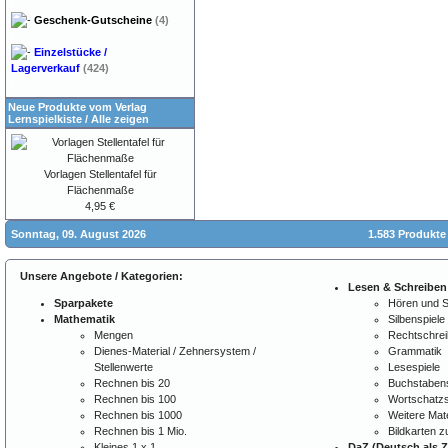
Geschenk-Gutscheine
(4)
Einzelstücke /
Lagerverkauf
(424)
Neue Produkte vom Verlag
Lernspielkiste
/
Alle zeigen
Vorlagen Stellentafel für
Flächenmaße
4,95 €
Sonntag, 09. August 2026
1.583 Produkte
Unsere Angebote / Kategorien:
Lesen & Schreiben
Sparpakete
Hören und 
Mathematik
Silbenspiele
Mengen
Rechtschre
Dienes-Material / Zehnersystem /
Grammatik
Stellenwerte
Lesespiele
Rechnen bis 20
Buchstabens
Rechnen bis 100
Wortschatzs
Rechnen bis 1000
Weitere Mate
Rechnen bis 1 Mio.
Bildkarten 
Kleines 1 x 1
DaZ (Deutsch als 