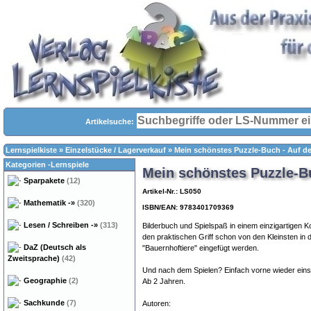
Artikelsuche:
Lernspielkiste
»
Einzelstücke / Lagerverkauf
»
Mein schönstes Puzzle-Buch - Auf 
Kategorien -Lernspiele
Mein schönstes Puzzle-B
Sparpakete
(12)
Artikel-Nr.: LS050
Mathematik
-»
(320)
ISBN/EAN: 9783401709369
Lesen / Schreiben
-»
(313)
Bilderbuch und Spielspaß in einem einzigartigen 
den praktischen Griff schon von den Kleinsten in 
DaZ (Deutsch als
"Bauernhoftiere" eingefügt werden.
Zweitsprache)
(42)
Und nach dem Spielen? Einfach vorne wieder eins
Geographie
(2)
Ab 2 Jahren.
Sachkunde
(7)
Autoren: