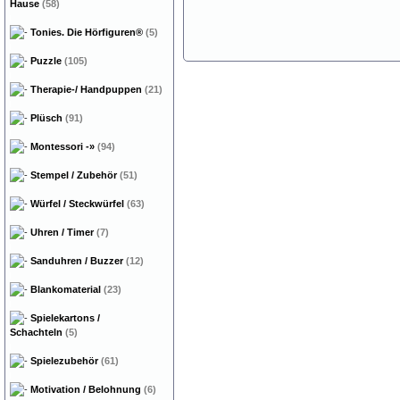
Hause
(58)
Tonies. Die Hörfiguren®
(5)
Puzzle
(105)
Therapie-/ Handpuppen
(21)
Plüsch
(91)
Montessori
-»
(94)
Stempel / Zubehör
(51)
Würfel / Steckwürfel
(63)
Uhren / Timer
(7)
Sanduhren / Buzzer
(12)
Blankomaterial
(23)
Spielekartons /
Schachteln
(5)
Spielezubehör
(61)
Motivation / Belohnung
(6)