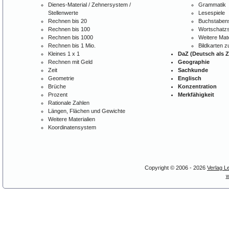
Dienes-Material / Zehnersystem /
Grammatik
Stellenwerte
Lesespiele
Rechnen bis 20
Buchstabens
Rechnen bis 100
Wortschatzs
Rechnen bis 1000
Weitere Mate
Rechnen bis 1 Mio.
Bildkarten 
Kleines 1 x 1
DaZ (Deutsch als 
Rechnen mit Geld
Geographie
Zeit
Sachkunde
Geometrie
Englisch
Brüche
Konzentration
Prozent
Merkfähigkeit
Rationale Zahlen
Längen, Flächen und Gewichte
Weitere Materialien
Koordinatensystem
Copyright © 2006 - 2026
Verlag L
w