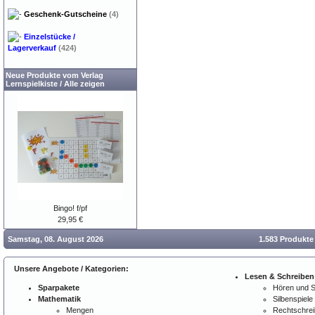
Geschenk-Gutscheine
(4)
Einzelstücke /
Lagerverkauf
(424)
Neue Produkte vom Verlag
Lernspielkiste
/
Alle zeigen
Bingo! f/pf
29,95 €
Samstag, 08. August 2026
1.583 Produkte
Unsere Angebote / Kategorien:
Lesen & Schreiben
Sparpakete
Hören und 
Mathematik
Silbenspiele
Mengen
Rechtschre