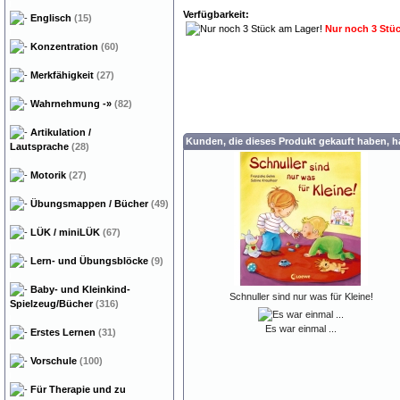
Verfügbarkeit:
Englisch
(15)
Nur noch 3 Stü
Konzentration
(60)
Merkfähigkeit
(27)
Wahrnehmung
-»
(82)
Artikulation /
Kunden, die dieses Produkt gekauft haben, 
Lautsprache
(28)
Motorik
(27)
Übungsmappen / Bücher
(49)
LÜK / miniLÜK
(67)
Lern- und Übungsblöcke
(9)
Baby- und Kleinkind-
Schnuller sind nur was für Kleine!
Spielzeug/Bücher
(316)
Es war einmal ...
Erstes Lernen
(31)
Vorschule
(100)
Für Therapie und zu