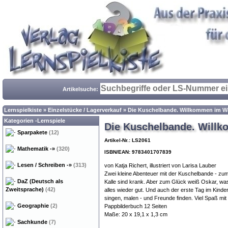
Artikelsuche:
Lernspielkiste
»
Einzelstücke / Lagerverkauf
»
Die Kuschelbande. Willkommen im Wa
Kategorien -Lernspiele
Die Kuschelbande. Willk
Sparpakete
(12)
Artikel-Nr.: LS2061
Mathematik
-»
(320)
ISBN/EAN: 9783401707839
Lesen / Schreiben
-»
(313)
von Katja Richert, illustriert von Larisa Lauber
Zwei kleine Abenteuer mit der Kuschelbande - zu
DaZ (Deutsch als
Kalle sind krank. Aber zum Glück weiß Oskar, was
Zweitsprache)
(42)
alles wieder gut. Und auch der erste Tag im Kinde
singen, malen - und Freunde finden. Viel Spaß mi
Geographie
(2)
Pappbilderbuch 12 Seiten
Maße: 20 x 19,1 x 1,3 cm
Sachkunde
(7)