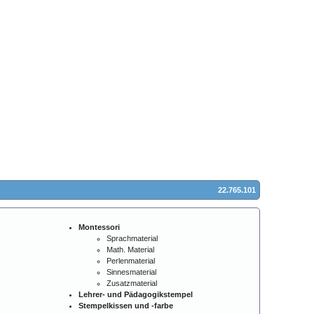
22.765.101
Montessori
Sprachmaterial
Math. Material
Perlenmaterial
Sinnesmaterial
Zusatzmaterial
Lehrer- und Pädagogikstempel
Stempelkissen und -farbe