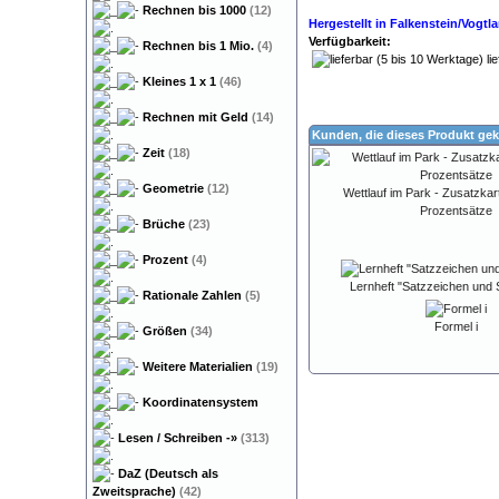
Rechnen bis 1000
(12)
Hergestellt in Falkenstein/Vogt
Verfügbarkeit:
Rechnen bis 1 Mio.
(4)
lie
Kleines 1 x 1
(46)
Rechnen mit Geld
(14)
Kunden, die dieses Produkt gek
Zeit
(18)
Geometrie
(12)
Wettlauf im Park - Zusatzk
Prozentsätze
Brüche
(23)
Prozent
(4)
Lernheft "Satzzeichen und 
Rationale Zahlen
(5)
Formel i
Größen
(34)
Weitere Materialien
(19)
Koordinatensystem
Lesen / Schreiben
-»
(313)
DaZ (Deutsch als
Zweitsprache)
(42)