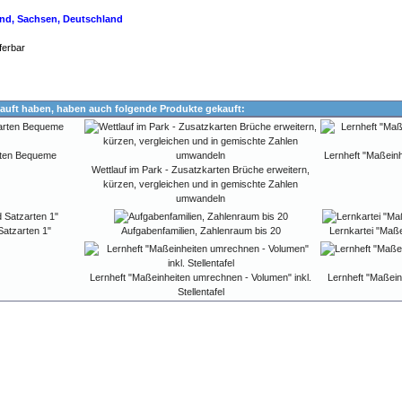
land, Sachsen, Deutschland
ferbar
auft haben, haben auch folgende Produkte gekauft:
arten Bequeme
Lernheft "Maßeinh
Wettlauf im Park - Zusatzkarten Brüche erweitern,
kürzen, vergleichen und in gemischte Zahlen
umwandeln
Satzarten 1"
Aufgabenfamilien, Zahlenraum bis 20
Lernkartei "Maß
Lernheft "Maßeinheiten umrechnen - Volumen" inkl.
Lernheft "Maßei
Stellentafel