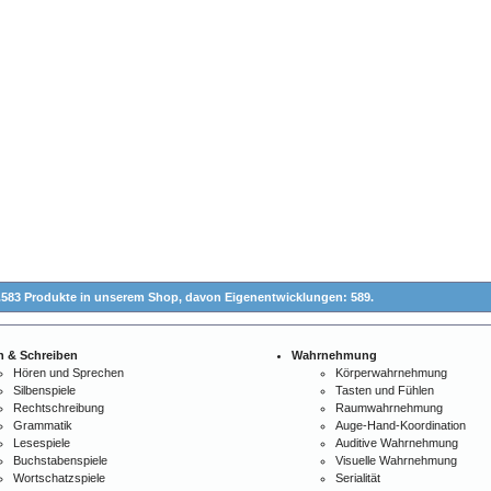
.583 Produkte in unserem Shop,
davon Eigenentwicklungen: 589.
n & Schreiben
Wahrnehmung
Hören und Sprechen
Körperwahrnehmung
Silbenspiele
Tasten und Fühlen
Rechtschreibung
Raumwahrnehmung
Grammatik
Auge-Hand-Koordination
Lesespiele
Auditive Wahrnehmung
Buchstabenspiele
Visuelle Wahrnehmung
Wortschatzspiele
Serialität