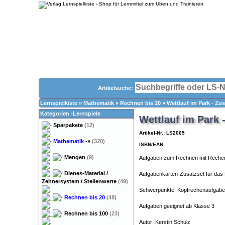
Artikelsuche:
Lernspielkiste
»
Mathematik
»
Rechnen bis 20
»
Wettlauf im Park - Zu
Kategorien -Lernspiele
Wettlauf im Park 
Sparpakete
(12)
Artikel-Nr.: LS2065
Mathematik
-»
(320)
ISBN/EAN:
Mengen
(9)
Aufgaben zum Rechnen mit Rechenre
Dienes-Material /
Aufgabenkarten-Zusatzset für das 
Zehnersystem / Stellenwerte
(49)
Schwerpunkte: Kopfrechenaufgaben
Rechnen bis 20
(48)
Aufgaben geeignet ab Klasse 3
Rechnen bis 100
(23)
Autor: Kerstin Schulz