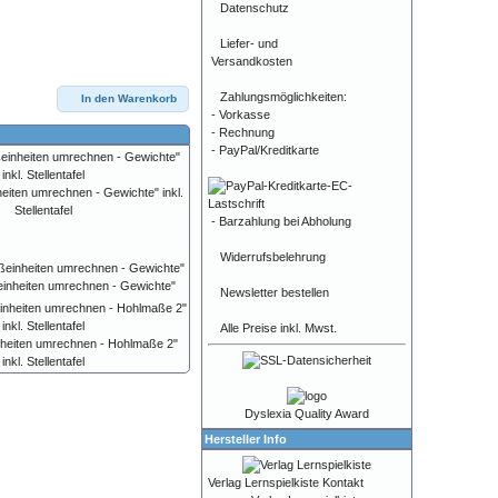
Datenschutz
Liefer- und
Versandkosten
Zahlungsmöglichkeiten:
In den Warenkorb
- Vorkasse
- Rechnung
- PayPal/Kreditkarte
eiten umrechnen - Gewichte" inkl.
Stellentafel
- Barzahlung bei Abholung
Widerrufsbelehrung
einheiten umrechnen - Gewichte"
Newsletter bestellen
Alle Preise inkl. Mwst.
nheiten umrechnen - Hohlmaße 2"
inkl. Stellentafel
Dyslexia Quality Award
Hersteller Info
Verlag Lernspielkiste Kontakt