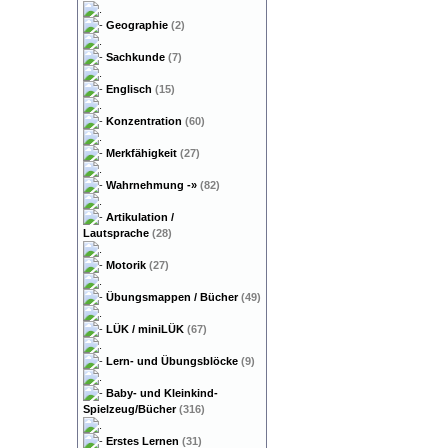
Geographie
(2)
Sachkunde
(7)
Englisch
(15)
Konzentration
(60)
Merkfähigkeit
(27)
Wahrnehmung
-»
(82)
Artikulation /
Lautsprache
(28)
Motorik
(27)
Übungsmappen / Bücher
(49)
LÜK / miniLÜK
(67)
Lern- und Übungsblöcke
(9)
Baby- und Kleinkind-
Spielzeug/Bücher
(316)
Erstes Lernen
(31)