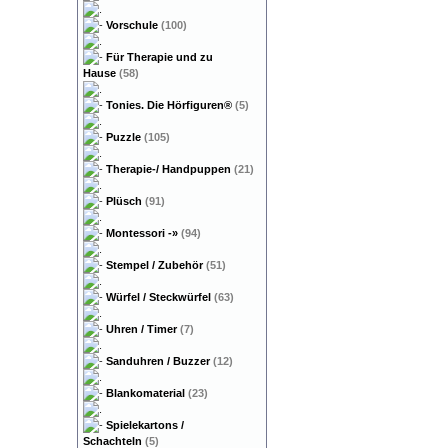
Vorschule
(100)
Für Therapie und zu
Hause
(58)
Tonies. Die Hörfiguren®
(5)
Puzzle
(105)
Therapie-/ Handpuppen
(21)
Plüsch
(91)
Montessori
-»
(94)
Stempel / Zubehör
(51)
Würfel / Steckwürfel
(63)
Uhren / Timer
(7)
Sanduhren / Buzzer
(12)
Blankomaterial
(23)
Spielekartons /
Schachteln
(5)