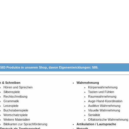
.583 Produkte in unserem Shop,
davon Eigenentwicklungen: 589.
n & Schreiben
Wahrnehmung
Hören und Sprechen
Körperwahrnehmung
Silbenspiele
Tasten und Fühlen
Rechtschreibung
Raumwahrnehmung
Grammatik
Auge-Hand-Koordination
Lesespiele
Auditive Wahrnehmung
Buchstabenspiele
Visuelle Wahrnehmung
Wortschatzspiele
Serialität
Weitere Materialien
Olfaktorische Wahrnehmung
Bildkarten zur Sprachförderung
Artikulation / Lautsprache
Deutsch als Zweitsprache)
Motorik