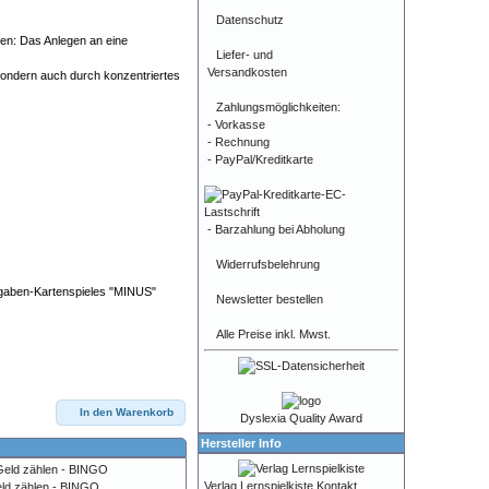
Datenschutz
ten: Das Anlegen an eine
Liefer- und
Versandkosten
, sondern auch durch konzentriertes
Zahlungsmöglichkeiten:
- Vorkasse
- Rechnung
- PayPal/Kreditkarte
- Barzahlung bei Abholung
Widerrufsbelehrung
ufgaben-Kartenspieles "MINUS"
Newsletter bestellen
Alle Preise inkl. Mwst.
In den Warenkorb
Dyslexia Quality Award
Hersteller Info
Verlag Lernspielkiste Kontakt
ld zählen - BINGO