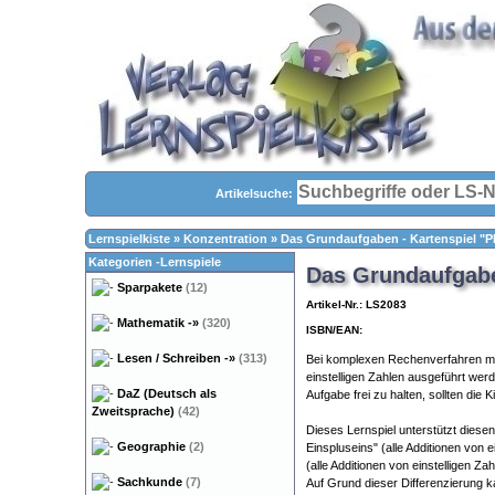
Artikelsuche:
Lernspielkiste
»
Konzentration
»
Das Grundaufgaben - Kartenspiel "
Kategorien -Lernspiele
Das Grundaufgabe
Sparpakete
(12)
Artikel-Nr.: LS2083
Mathematik
-»
(320)
ISBN/EAN:
Lesen / Schreiben
-»
(313)
Bei komplexen Rechenverfahren müs
einstelligen Zahlen ausgeführt wer
DaZ (Deutsch als
Aufgabe frei zu halten, sollten die 
Zweitsprache)
(42)
Dieses Lernspiel unterstützt diese
Geographie
(2)
Einspluseins" (alle Additionen von 
(alle Additionen von einstelligen Za
Sachkunde
(7)
Auf Grund dieser Differenzierung 