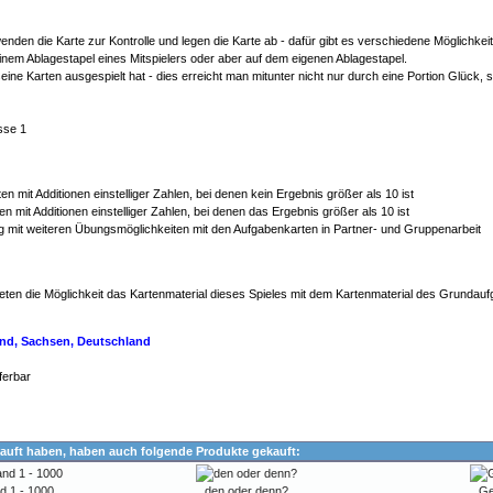
enden die Karte zur Kontrolle und legen die Karte ab - dafür gibt es verschiedene Möglichkei
einem Ablagestapel eines Mitspielers oder aber auf dem eigenen Ablagestapel.
seine Karten ausgespielt hat - dies erreicht man mitunter nicht nur durch eine Portion Glück
sse 1
en mit Additionen einstelliger Zahlen, bei denen kein Ergebnis größer als 10 ist
en mit Additionen einstelliger Zahlen, bei denen das Ergebnis größer als 10 ist
g mit weiteren Übungsmöglichkeiten mit den Aufgabenkarten in Partner- und Gruppenarbeit
ieten die Möglichkeit das Kartenmaterial dieses Spieles mit dem Kartenmaterial des Grunda
land, Sachsen, Deutschland
ferbar
auft haben, haben auch folgende Produkte gekauft:
d 1 - 1000
den oder denn?
Ge