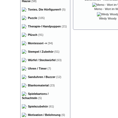
Hause
(58)
Memo - Wort im W
Tonies. Die Hörfiguren®
(5)
Puzzle
(105)
Windy Woody
Therapie-/ Handpuppen
(21)
Plüsch
(91)
Montessori
-»
(94)
Stempel / Zubehör
(51)
Würfel / Steckwürfel
(63)
Uhren / Timer
(7)
Sanduhren / Buzzer
(12)
Blankomaterial
(23)
Spielekartons /
Schachteln
(5)
Spielezubehör
(61)
Motivation / Belohnung
(6)