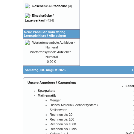
Geschenk-Gutscheine
(4)
Einzelstücke /
Lagerverkauf
(424)
Neue Produkte vom Verlag
Lernspielkiste
/
Alle zeigen
Wortartensymbole Aufkleber -
Numeral
0,90 €
Samstag, 08. August 2026
1
Unsere Angebote / Kategorien:
Lese
Sparpakete
Mathematik
Mengen
Dienes-Material / Zehnersystem /
Stellenwerte
Rechnen bis 20
Rechnen bis 100
Rechnen bis 1000
Rechnen bis 1 Mio.
Kleines 1 x 1
DaZ (