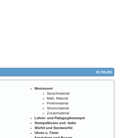
22.765.351
Montessori
Sprachmaterial
Math. Material
Perlenmaterial
Sinnesmaterial
Zusatzmaterial
Lehrer- und Pädagogikstempel
Stempelkissen und -farbe
Würfel und Steckwürfel
Uhren u. Timer
Sanduhren und Buzzer