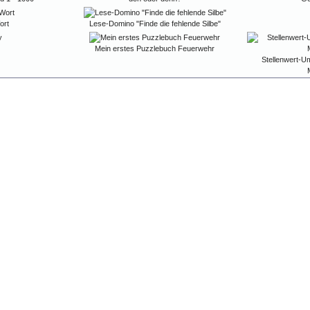
ort
Lese-Domino "Finde die fehlende Silbe"
Mein erstes Puzzlebuch Feuerwehr
Stellenwert-U