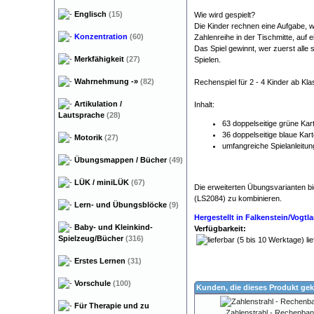
Englisch
(15)
Wie wird gespielt?
Die Kinder rechnen eine Aufgabe, w
Konzentration
(60)
Zahlenreihe in der Tischmitte, auf 
Das Spiel gewinnt, wer zuerst alle 
Merkfähigkeit
(27)
Spielen.
Wahrnehmung
-»
(82)
Rechenspiel für 2 - 4 Kinder ab Kla
Artikulation /
Inhalt:
Lautsprache
(28)
63 doppelseitige grüne Kart
36 doppelseitige blaue Kart
Motorik
(27)
umfangreiche Spielanleitun
Übungsmappen / Bücher
(49)
LÜK / miniLÜK
(67)
Die erweiterten Übungsvarianten b
(LS2084) zu kombinieren.
Lern- und Übungsblöcke
(9)
Hergestellt in Falkenstein/Vogt
Baby- und Kleinkind-
Verfügbarkeit:
Spielzeug/Bücher
(316)
lie
Erstes Lernen
(31)
Vorschule
(100)
Kunden, die dieses Produkt gek
Für Therapie und zu
Zahlenstrahl - Rechenban