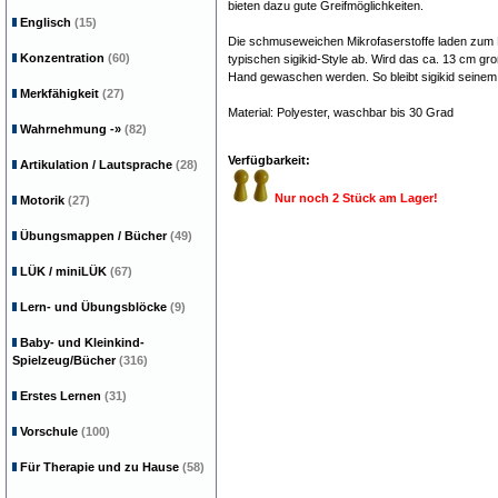
bieten dazu gute Greifmöglichkeiten.
Englisch
(15)
Die schmuseweichen Mikrofaserstoffe laden zum B
Konzentration
(60)
typischen sigikid-Style ab. Wird das ca. 13 cm 
Hand gewaschen werden. So bleibt sigikid seine
Merkfähigkeit
(27)
Material: Polyester, waschbar bis 30 Grad
Wahrnehmung
-»
(82)
Verfügbarkeit:
Artikulation / Lautsprache
(28)
Nur noch 2 Stück am Lager!
Motorik
(27)
Übungsmappen / Bücher
(49)
LÜK / miniLÜK
(67)
Lern- und Übungsblöcke
(9)
Baby- und Kleinkind-
Spielzeug/Bücher
(316)
Erstes Lernen
(31)
Vorschule
(100)
Für Therapie und zu Hause
(58)