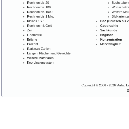
Rechnen bis 20
Buchstabens
Rechnen bis 100
Wortschatzs
Rechnen bis 1000
Weitere Mate
Rechnen bis 1 Mio.
Bildkarten 
Kleines 1 x 1
DaZ (Deutsch als 
Rechnen mit Geld
Geographie
Zeit
Sachkunde
Geometrie
Englisch
Brüche
Konzentration
Prozent
Merkfähigkeit
Rationale Zahlen
Längen, Flächen und Gewichte
Weitere Materialien
Koordinatensystem
Copyright © 2006 - 2026
Verlag L
w