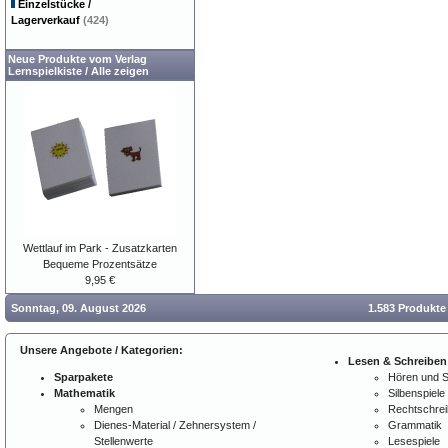
Einzelstücke /
Lagerverkauf
(424)
Neue Produkte vom Verlag
Lernspielkiste
/
Alle zeigen
Wettlauf im Park - Zusatzkarten
Bequeme Prozentsätze
9,95 €
Sonntag, 09. August 2026
1.583 Produkte
Unsere Angebote / Kategorien:
Lesen & Schreiben
Sparpakete
Hören und 
Mathematik
Silbenspiele
Mengen
Rechtschre
Dienes-Material / Zehnersystem /
Grammatik
Stellenwerte
Lesespiele