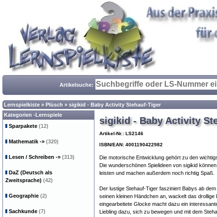
Artikelsuche:
Lernspielkiste
»
Plüsch
»
sigikid - Baby Activity Stehauf-Tiger
Kategorien -Lernspiele
sigikid - Baby Activity St
Sparpakete
(12)
Artikel-Nr.: LS2146
Mathematik
-»
(320)
ISBN/EAN: 4001190422982
Lesen / Schreiben
-»
(313)
Die motorische Entwicklung gehört zu den wichtig
Die wunderschönen Spielideen von sigikid können
DaZ (Deutsch als
leisten und machen außerdem noch richtig Spaß.
Zweitsprache)
(42)
Der lustige Stehauf-Tiger fasziniert Babys ab de
Geographie
(2)
seinen kleinen Händchen an, wackelt das drollige 
eingearbeitete Glocke macht dazu ein interessant
Sachkunde
(7)
Liebling dazu, sich zu bewegen und mit dem Steha