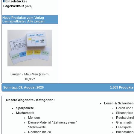
Einzelstücke /
Lagerverkauf
(424)
Neue Produkte vom Verlag
Lernspielkiste
/
Alle zeigen
Längen - Mau-Mau (cm-m)
10,95 €
Sonntag, 09. August 2026
1.583 Produkte
Unsere Angebote / Kategorien:
Lesen & Schreiben
Sparpakete
Hören und 
Mathematik
Silbenspiele
Mengen
Rechtschre
Dienes-Material / Zehnersystem /
Grammatik
Stellenwerte
Lesespiele
Rechnen bis 20
Buchstabens