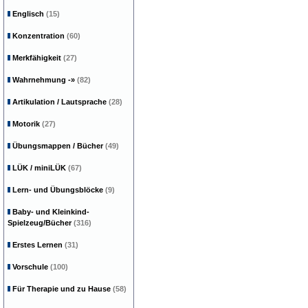
Englisch
(15)
Konzentration
(60)
Merkfähigkeit
(27)
Wahrnehmung
-»
(82)
Artikulation / Lautsprache
(28)
Motorik
(27)
Übungsmappen / Bücher
(49)
LÜK / miniLÜK
(67)
Lern- und Übungsblöcke
(9)
Baby- und Kleinkind-
Spielzeug/Bücher
(316)
Erstes Lernen
(31)
Vorschule
(100)
Für Therapie und zu Hause
(58)