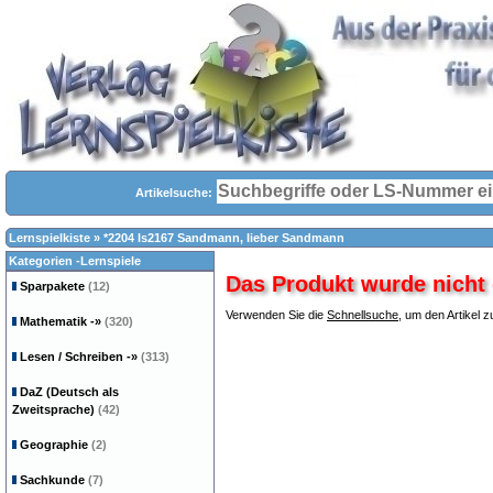
Artikelsuche:
Lernspielkiste
»
*2204 ls2167 Sandmann, lieber Sandmann
Kategorien -Lernspiele
Das Produkt wurde nicht 
Sparpakete
(12)
Verwenden Sie die
Schnellsuche
, um den Artikel z
Mathematik
-»
(320)
Lesen / Schreiben
-»
(313)
DaZ (Deutsch als
Zweitsprache)
(42)
Geographie
(2)
Sachkunde
(7)