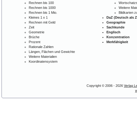
Rechnen bis 100
Wortschatzs
Rechnen bis 1000
Weitere Mate
Rechnen bis 1 Mio.
Bildkarten 
Kleines 1 x 1
DaZ (Deutsch als 
Rechnen mit Geld
Geographie
Zeit
Sachkunde
Geometrie
Englisch
Brüche
Konzentration
Prozent
Merkfähigkeit
Rationale Zahlen
Längen, Flächen und Gewichte
Weitere Materialien
Koordinatensystem
Copyright © 2006 - 2026
Verlag L
w