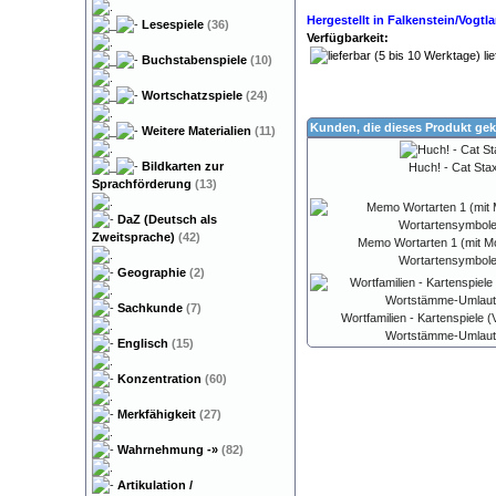
Hergestellt in Falkenstein/Vogt
Lesespiele
(36)
Verfügbarkeit:
lie
Buchstabenspiele
(10)
Wortschatzspiele
(24)
Kunden, die dieses Produkt gek
Weitere Materialien
(11)
Bildkarten zur
Huch! - Cat Sta
Sprachförderung
(13)
DaZ (Deutsch als
Zweitsprache)
(42)
Memo Wortarten 1 (mit M
Wortartensymbole
Geographie
(2)
Sachkunde
(7)
Wortfamilien - Kartenspiele (
Wortstämme-Umlaut
Englisch
(15)
Konzentration
(60)
Merkfähigkeit
(27)
Wahrnehmung
-»
(82)
Artikulation /