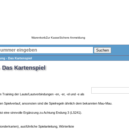
Warenkorb
Zur Kasse
Sichere Anmeldung
Suchen
ng - Das Kartenspiel
 Das Kartenspiel
zum Training der Laute/Lautverbindungen -en, -er, -el und -e als
n Spielverlauf, ansonsten sind die Spielregeln ähnlich dem bekannten Mau-Mau.
ist eine sinnvolle Ergänzung zu Achtung Endung 3 (LS241).
onderkarten), ausführliche Spielanleitung, Wörterliste