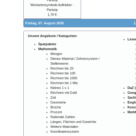
Wortartensymbole Aufkleber -
Partizip
1,70 €
Freitag, 07. August 2026
1
Unsere Angebote / Kategorien:
Lese
Sparpakete
Mathematik
Mengen
Dienes-Material / Zehnersystem /
Stellenwerte
Rechnen bis 20
Rechnen bis 100
Rechnen bis 1000
Rechnen bis 1 Mio.
Kleines 1 x 1
DaZ (
Rechnen mit Geld
Geog
Zeit
Sach
Geometrie
Engl
Brüche
Konz
Prozent
Merkf
Rationale Zahlen
Längen, Flächen und Gewichte
Weitere Materialien
Koordinatensystem