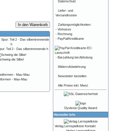
Datenschutz
Liefer- und
Versandkosten
In den Warenkorb
Zahlungsmöglichkeiten:
- Vorkasse
- Rechnung
- PayPal/Kreditkarte
ur: Teil 2 - Das silbentrennende h
- Barzahlung bei Abholung
chwing die Silbe!
Widerrufsbelehrung
Newsletter bestellen
itformen - Mau-Mau
Alle Preise inkl. Mwst.
Dyslexia Quality Award
Hersteller Info
Verlag Lernspielkiste Kontakt
Verlag Lernspielkiste