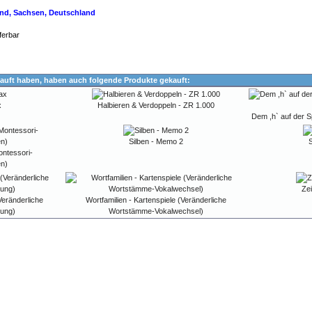
land, Sachsen, Deutschland
ferbar
auft haben, haben auch folgende Produkte gekauft:
x
Halbieren & Verdoppeln - ZR 1.000
Dem ,h` auf der Sp
Silben - Memo 2
S
ontessori-
n)
Ze
Veränderliche
Wortfamilien - Kartenspiele (Veränderliche
ung)
Wortstämme-Vokalwechsel)