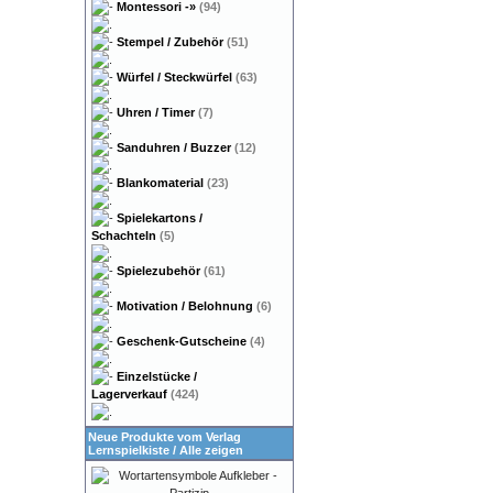
Montessori
-»
(94)
Stempel / Zubehör
(51)
Würfel / Steckwürfel
(63)
Uhren / Timer
(7)
Sanduhren / Buzzer
(12)
Blankomaterial
(23)
Spielekartons /
Schachteln
(5)
Spielezubehör
(61)
Motivation / Belohnung
(6)
Geschenk-Gutscheine
(4)
Einzelstücke /
Lagerverkauf
(424)
Neue Produkte vom Verlag
Lernspielkiste
/
Alle zeigen