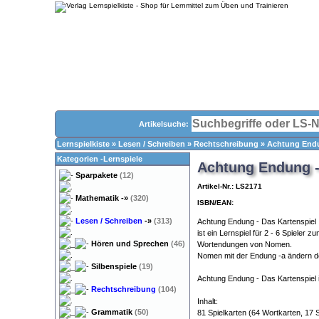
Artikelsuche:
Lernspielkiste
»
Lesen / Schreiben
»
Rechtschreibung
»
Achtung Endu
Kategorien -Lernspiele
Achtung Endung -
Sparpakete
(12)
Artikel-Nr.: LS2171
Mathematik
-»
(320)
ISBN/EAN:
Lesen / Schreiben
-»
(313)
Achtung Endung - Das Kartenspiel
ist ein Lernspiel für 2 - 6 Spieler 
Hören und Sprechen
(46)
Wortendungen von Nomen.
Nomen mit der Endung -a ändern de
Silbenspiele
(19)
Achtung Endung - Das Kartenspiel 
Rechtschreibung
(104)
Inhalt:
Grammatik
(50)
81 Spielkarten (64 Wortkarten, 17 S