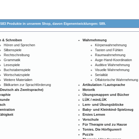
.583 Produkte in unserem Shop,
davon Eigenentwicklungen: 589.
n & Schreiben
Wahrnehmung
Hören und Sprechen
Körperwahrnehmung
Silbenspiele
Tasten und Fühlen
Rechtschreibung
Raumwahrnehmung
Grammatik
Auge-Hand-Koordination
Lesespiele
Auditive Wahrnehmung
Buchstabenspiele
Visuelle Wahrnehmung
Wortschatzspiele
Serialität
Weitere Materialien
Olfaktorische Wahrnehmung
Bildkarten zur Sprachförderung
Artikulation / Lautsprache
Deutsch als Zweitsprache)
Motorik
raphie
Übungsmappen und Bücher
kunde
LÜK / miniLÜK
isch
Lern- und Übungsblöcke
entration
Baby- und Kleinkind-Spielzeug
ähigkeit
Erstes Lernen
Vorschule
Für Therapie und zu Hause
Tonies. Die Hörfiguren®
Puzzle