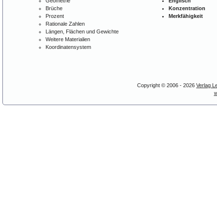
Geometrie
Englisch
Brüche
Konzentration
Prozent
Merkfähigkeit
Rationale Zahlen
Längen, Flächen und Gewichte
Weitere Materialien
Koordinatensystem
Copyright © 2006 - 2026
Verlag L
w