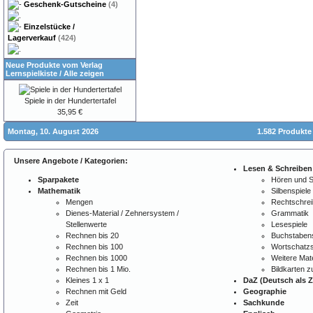
Geschenk-Gutscheine
(4)
Einzelstücke /
Lagerverkauf
(424)
Neue Produkte vom Verlag
Lernspielkiste
/
Alle zeigen
Spiele in der Hundertertafel
35,95 €
Montag, 10. August 2026
1.582 Produkte
Unsere Angebote / Kategorien:
Lesen & Schreiben
Sparpakete
Hören und 
Mathematik
Silbenspiele
Mengen
Rechtschre
Dienes-Material / Zehnersystem /
Grammatik
Stellenwerte
Lesespiele
Rechnen bis 20
Buchstabens
Rechnen bis 100
Wortschatzs
Rechnen bis 1000
Weitere Mate
Rechnen bis 1 Mio.
Bildkarten 
Kleines 1 x 1
DaZ (Deutsch als 
Rechnen mit Geld
Geographie
Zeit
Sachkunde