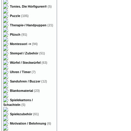
Tonies. Die Hörfiguren®
(5)
Puzzle
(105)
Therapie-/ Handpuppen
(21)
Plüsch
(91)
Montessori
-»
(94)
Stempel / Zubehör
(51)
Würfel / Steckwürfel
(63)
Uhren / Timer
(7)
Sanduhren / Buzzer
(12)
Blankomaterial
(23)
Spielekartons /
Schachteln
(5)
Spielezubehör
(61)
Motivation / Belohnung
(6)