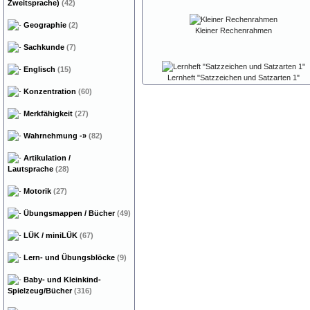
Zweitsprache)
(42)
Geographie
(2)
Kleiner Rechenrahmen
Sachkunde
(7)
Englisch
(15)
Lernheft "Satzzeichen und Satzarten 1"
Konzentration
(60)
Merkfähigkeit
(27)
Wahrnehmung
-»
(82)
Artikulation /
Lautsprache
(28)
Motorik
(27)
Übungsmappen / Bücher
(49)
LÜK / miniLÜK
(67)
Lern- und Übungsblöcke
(9)
Baby- und Kleinkind-
Spielzeug/Bücher
(316)