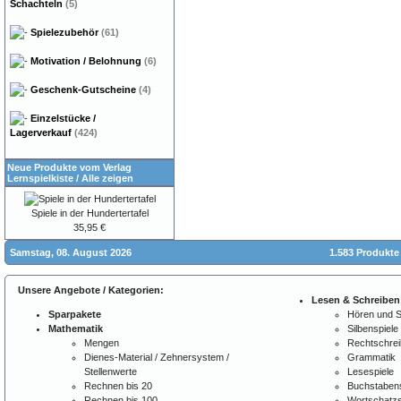
Schachteln
(5)
Spielezubehör
(61)
Motivation / Belohnung
(6)
Geschenk-Gutscheine
(4)
Einzelstücke /
Lagerverkauf
(424)
Neue Produkte vom Verlag
Lernspielkiste
/
Alle zeigen
Spiele in der Hundertertafel
35,95 €
Samstag, 08. August 2026
1.583 Produkte
Unsere Angebote / Kategorien:
Lesen & Schreiben
Sparpakete
Hören und 
Mathematik
Silbenspiele
Mengen
Rechtschre
Dienes-Material / Zehnersystem /
Grammatik
Stellenwerte
Lesespiele
Rechnen bis 20
Buchstabens
Rechnen bis 100
Wortschatzs