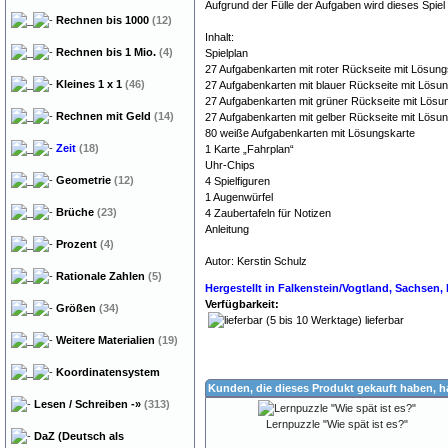
Aufgrund der Fülle der Aufgaben wird dieses Spiel 
Rechnen bis 1000
(12)
Inhalt:
Rechnen bis 1 Mio.
(4)
Spielplan
27 Aufgabenkarten mit roter Rückseite mit Lösung
Kleines 1 x 1
(46)
27 Aufgabenkarten mit blauer Rückseite mit Lösu
27 Aufgabenkarten mit grüner Rückseite mit Lösu
Rechnen mit Geld
(14)
27 Aufgabenkarten mit gelber Rückseite mit Lösu
80 weiße Aufgabenkarten mit Lösungskarte
Zeit
(18)
1 Karte „Fahrplan“
Uhr-Chips
Geometrie
(12)
4 Spielfiguren
1 Augenwürfel
Brüche
(23)
4 Zaubertafeln für Notizen
Anleitung
Prozent
(4)
Autor: Kerstin Schulz
Dyskalkulie Rechenschwäc
Rationale Zahlen
(5)
Hergestellt in Falkenstein/Vogtland, Sachsen
Verfügbarkeit:
Größen
(34)
lieferbar
Weitere Materialien
(19)
Koordinatensystem
Kunden, die dieses Produkt gekauft haben, 
Lesen / Schreiben
-»
(313)
Lernpuzzle "Wie spät ist es?"
DaZ (Deutsch als