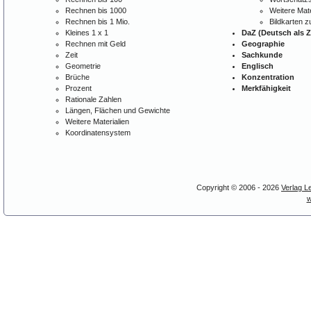
Rechnen bis 1000
Weitere Mate
Rechnen bis 1 Mio.
Bildkarten 
Kleines 1 x 1
DaZ (Deutsch als 
Rechnen mit Geld
Geographie
Zeit
Sachkunde
Geometrie
Englisch
Brüche
Konzentration
Prozent
Merkfähigkeit
Rationale Zahlen
Längen, Flächen und Gewichte
Weitere Materialien
Koordinatensystem
Copyright © 2006 - 2026
Verlag L
w