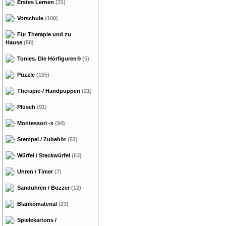
Erstes Lernen
(31)
Vorschule
(100)
Für Therapie und zu
Hause
(58)
Tonies. Die Hörfiguren®
(5)
Puzzle
(105)
Therapie-/ Handpuppen
(21)
Plüsch
(91)
Montessori
-»
(94)
Stempel / Zubehör
(51)
Würfel / Steckwürfel
(63)
Uhren / Timer
(7)
Sanduhren / Buzzer
(12)
Blankomaterial
(23)
Spielekartons /