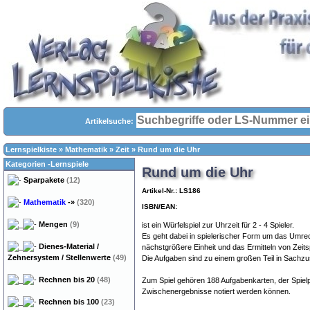
Artikelsuche:
Lernspielkiste
»
Mathematik
»
Zeit
»
Rund um die Uhr
Kategorien -Lernspiele
Rund um die Uhr
Sparpakete
(12)
Artikel-Nr.: LS186
Mathematik
-»
(320)
ISBN/EAN:
Mengen
(9)
ist ein Würfelspiel zur Uhrzeit für 2 - 4 Spieler.
Es geht dabei in spielerischer Form um das Umrec
Dienes-Material /
nächstgrößere Einheit und das Ermitteln von Zeit
Zehnersystem / Stellenwerte
(49)
Die Aufgaben sind zu einem großen Teil in Sachzu
Rechnen bis 20
(48)
Zum Spiel gehören 188 Aufgabenkarten, der Spielpl
Zwischenergebnisse notiert werden können.
Rechnen bis 100
(23)