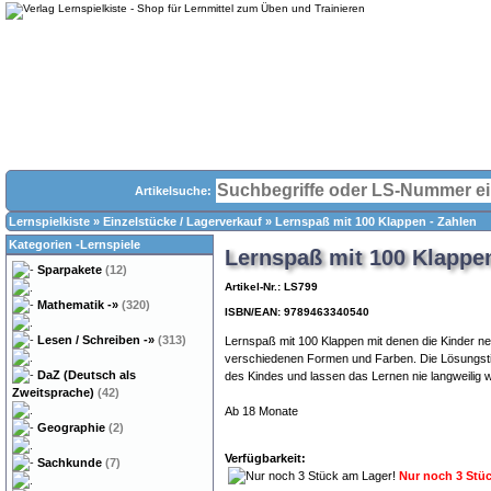
Artikelsuche:
Lernspielkiste
»
Einzelstücke / Lagerverkauf
»
Lernspaß mit 100 Klappen - Zahlen
Kategorien -Lernspiele
Lernspaß mit 100 Klappen
Sparpakete
(12)
Artikel-Nr.: LS799
Mathematik
-»
(320)
ISBN/EAN: 9789463340540
Lesen / Schreiben
-»
(313)
Lernspaß mit 100 Klappen mit denen die Kinder ne
verschiedenen Formen und Farben. Die Lösungstip
DaZ (Deutsch als
des Kindes und lassen das Lernen nie langweilig 
Zweitsprache)
(42)
Ab 18 Monate
Geographie
(2)
Verfügbarkeit:
Sachkunde
(7)
Nur noch 3 Stü