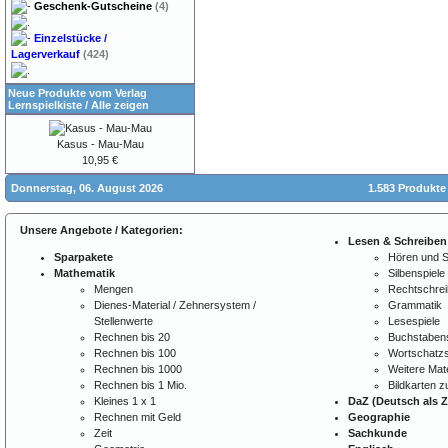
Geschenk-Gutscheine
(4)
Einzelstücke /
Lagerverkauf
(424)
Neue Produkte vom Verlag
Lernspielkiste
/
Alle zeigen
Kasus - Mau-Mau
10,95 €
Donnerstag, 06. August 2026
1.583 Produkte
Unsere Angebote / Kategorien:
Lesen & Schreiben
Sparpakete
Hören und 
Mathematik
Silbenspiele
Mengen
Rechtschre
Dienes-Material / Zehnersystem /
Grammatik
Stellenwerte
Lesespiele
Rechnen bis 20
Buchstabens
Rechnen bis 100
Wortschatzs
Rechnen bis 1000
Weitere Mate
Rechnen bis 1 Mio.
Bildkarten 
Kleines 1 x 1
DaZ (Deutsch als 
Rechnen mit Geld
Geographie
Zeit
Sachkunde