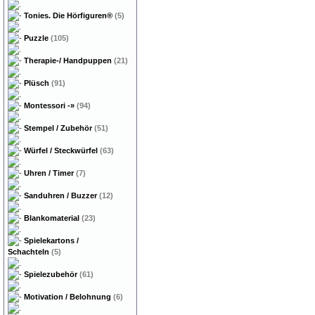
Tonies. Die Hörfiguren®
(5)
Puzzle
(105)
Therapie-/ Handpuppen
(21)
Plüsch
(91)
Montessori
-»
(94)
Stempel / Zubehör
(51)
Würfel / Steckwürfel
(63)
Uhren / Timer
(7)
Sanduhren / Buzzer
(12)
Blankomaterial
(23)
Spielekartons /
Schachteln
(5)
Spielezubehör
(61)
Motivation / Belohnung
(6)