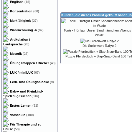
Englisch
(15)
Konzentration
(60)
Kunden, die dieses Produkt gekauft haben, 
Merkfähigkeit
(27)
Wahrnehmung
-»
(82)
Tonie - Hörfigur Unser Sandmännchen: Abends 
Walde
Artikulation /
Lautsprache
(28)
Die Stellenwert-Rallye 2
Motorik
(27)
Puzzle Pferdeglück + Slap-Snap-Band 100 Teil
Übungsmappen / Bücher
(49)
LÜK / miniLÜK
(67)
Lern- und Übungsblöcke
(9)
Baby- und Kleinkind-
Spielzeug/Bücher
(316)
Erstes Lernen
(31)
Vorschule
(100)
Für Therapie und zu
Hause
(58)