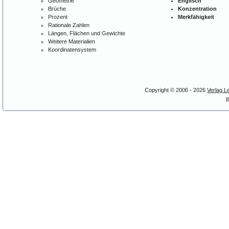
Geometrie
Englisch
Brüche
Konzentration
Prozent
Merkfähigkeit
Rationale Zahlen
Längen, Flächen und Gewichte
Weitere Materialien
Koordinatensystem
Copyright © 2006 - 2026
Verlag L
w