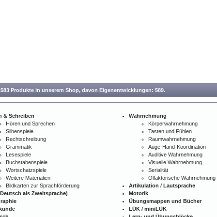
.583 Produkte in unserem Shop,
davon Eigenentwicklungen: 589.
n & Schreiben
Wahrnehmung
Hören und Sprechen
Körperwahrnehmung
Silbenspiele
Tasten und Fühlen
Rechtschreibung
Raumwahrnehmung
Grammatik
Auge-Hand-Koordination
Lesespiele
Auditive Wahrnehmung
Buchstabenspiele
Visuelle Wahrnehmung
Wortschatzspiele
Serialität
Weitere Materialien
Olfaktorische Wahrnehmung
Bildkarten zur Sprachförderung
Artikulation / Lautsprache
Deutsch als Zweitsprache)
Motorik
raphie
Übungsmappen und Bücher
kunde
LÜK / miniLÜK
isch
Lern- und Übungsblöcke