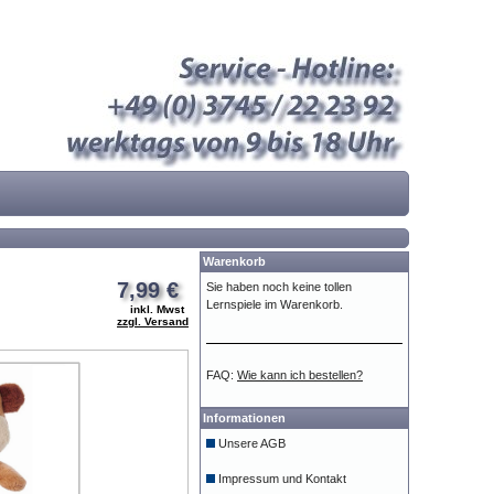
Warenkorb
7,99 €
Sie haben noch keine tollen
Lernspiele im Warenkorb.
inkl. Mwst
zzgl. Versand
FAQ:
Wie kann ich bestellen?
Informationen
Unsere AGB
Impressum und Kontakt