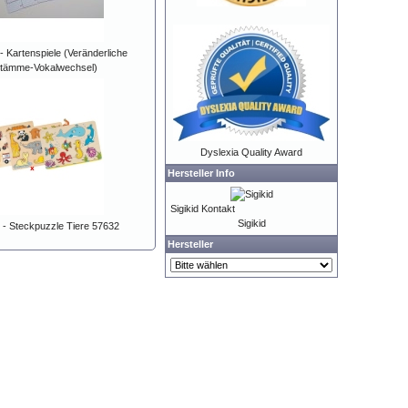
 - Kartenspiele (Veränderliche
tämme-Vokalwechsel)
Dyslexia Quality Award
Hersteller Info
Sigikid Kontakt
Sigikid
 - Steckpuzzle Tiere 57632
Hersteller