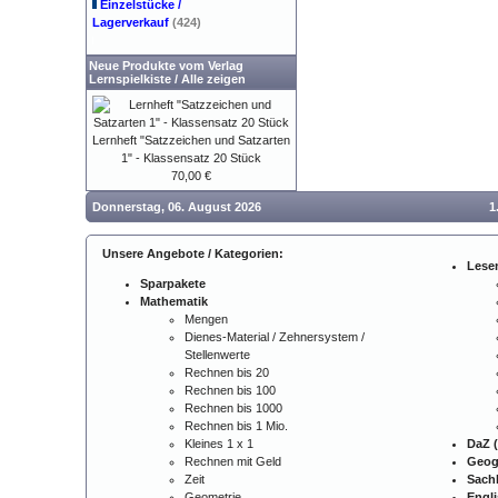
Einzelstücke /
Lagerverkauf
(424)
Neue Produkte vom Verlag
Lernspielkiste
/
Alle zeigen
Lernheft "Satzzeichen und Satzarten
1" - Klassensatz 20 Stück
70,00 €
Donnerstag, 06. August 2026
1
Unsere Angebote / Kategorien:
Lese
Sparpakete
Mathematik
Mengen
Dienes-Material / Zehnersystem /
Stellenwerte
Rechnen bis 20
Rechnen bis 100
Rechnen bis 1000
Rechnen bis 1 Mio.
Kleines 1 x 1
DaZ (
Rechnen mit Geld
Geog
Zeit
Sach
Geometrie
Engl