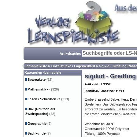
Artikelsuche:
Lernspielkiste
»
Einzelstücke / Lagerverkauf
»
sigikid - Greifling Rasse
Kategorien -Lernspiele
sigikid - Greiflin
Sparpakete
(12)
Artikel-Nr.: LS357
Mathematik
-»
(320)
ISBN/EAN: 4001190411771
Lesen / Schreiben
-»
(313)
Erobert rasselnd Babys Herz. Der ni
Spielen ein. Das Babyspielzeug lieg
DaZ (Deutsch als
erforscht zu werden. Ein besondere
Zweitsprache)
(42)
die ersten, erfolgreichen Greifvers
Geographie
(2)
Waschbar bei 30 °C
Obermaterial: 100% Polyester
Sachkunde
(7)
Füllung: 100% Polyester