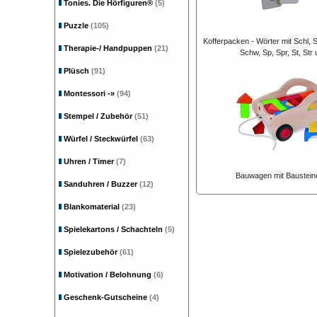
Tonies. Die Hörfiguren®
(5)
Puzzle
(105)
Kofferpacken - Wörter mit Schl, 
Therapie-/ Handpuppen
(21)
Schw, Sp, Spr, St, Str
Plüsch
(91)
Montessori
-»
(94)
Stempel / Zubehör
(51)
Würfel / Steckwürfel
(63)
Uhren / Timer
(7)
Bauwagen mit Baustein
Sanduhren / Buzzer
(12)
Blankomaterial
(23)
Spielekartons / Schachteln
(5)
Spielezubehör
(61)
Motivation / Belohnung
(6)
Geschenk-Gutscheine
(4)