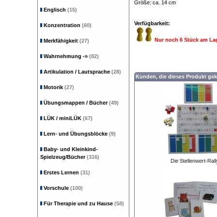
Größe: ca. 14 cm
Englisch
(15)
Verfügbarkeit:
Konzentration
(60)
Nur noch 6 Stück am La
Merkfähigkeit
(27)
Wahrnehmung
-»
(82)
Artikulation / Lautsprache
(28)
Kunden, die dieses Produkt gek
Motorik
(27)
Übungsmappen / Bücher
(49)
LÜK / miniLÜK
(67)
Lern- und Übungsblöcke
(9)
Baby- und Kleinkind-
Spielzeug/Bücher
(316)
Die Stellenwert-Rall
Erstes Lernen
(31)
Vorschule
(100)
Für Therapie und zu Hause
(58)