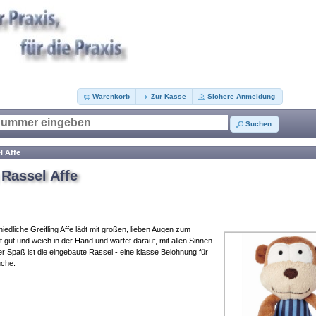
Warenkorb
Zur Kasse
Sichere Anmeldung
Suchen
l Affe
g Rassel Affe
edliche Greifling Affe lädt mit großen, lieben Augen zum
t gut und weich in der Hand und wartet darauf, mit allen Sinnen
r Spaß ist die eingebaute Rassel - eine klasse Belohnung für
uche.