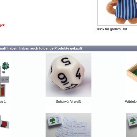
ger!
Klick für großes Bild
auft haben, haben auch folgende Produkte gekauft:
ye 1
Schulwürfel weiß
Würfelbo