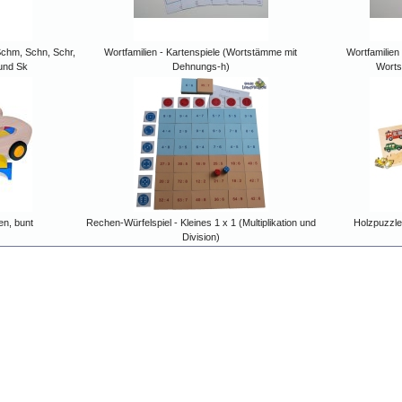
Schm, Schn, Schr,
Wortfamilien - Kartenspiele (Wortstämme mit
Wortfamilien
 und Sk
Dehnungs-h)
Worts
en, bunt
Rechen-Würfelspiel - Kleines 1 x 1 (Multiplikation und
Holzpuzzle
Division)