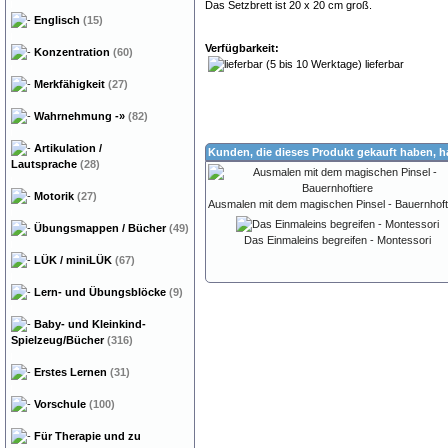
Das Setzbrett ist 20 x 20 cm groß.
Englisch
(15)
Verfügbarkeit:
Konzentration
(60)
lieferbar
Merkfähigkeit
(27)
Wahrnehmung
-»
(82)
Artikulation /
Kunden, die dieses Produkt gekauft haben, 
Lautsprache
(28)
Motorik
(27)
Ausmalen mit dem magischen Pinsel - Bauernhoft
Übungsmappen / Bücher
(49)
Das Einmaleins begreifen - Montessori
LÜK / miniLÜK
(67)
Lern- und Übungsblöcke
(9)
Baby- und Kleinkind-
Spielzeug/Bücher
(316)
Erstes Lernen
(31)
Vorschule
(100)
Für Therapie und zu