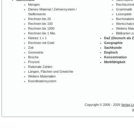
Mengen
Rechtschre
Dienes-Material / Zehnersystem /
Grammatik
Stellenwerte
Lesespiele
Rechnen bis 20
Buchstabens
Rechnen bis 100
Wortschatzs
Rechnen bis 1000
Weitere Mate
Rechnen bis 1 Mio.
Bildkarten 
Kleines 1 x 1
DaZ (Deutsch als 
Rechnen mit Geld
Geographie
Zeit
Sachkunde
Geometrie
Englisch
Brüche
Konzentration
Prozent
Merkfähigkeit
Rationale Zahlen
Längen, Flächen und Gewichte
Weitere Materialien
Koordinatensystem
Copyright © 2006 - 2026
Verlag L
w