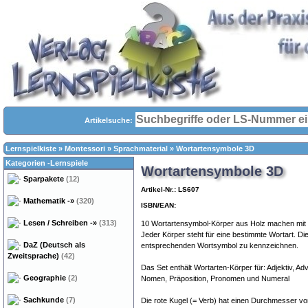
Artikelsuche:
Lernspielkiste
»
Montessori
»
Sprachmaterial
»
Wortartensymbole 3D
Kategorien -Lernspiele
Wortartensymbole 3D
Sparpakete
(12)
Artikel-Nr.: LS607
Mathematik
-»
(320)
ISBN/EAN:
Lesen / Schreiben
-»
(313)
10 Wortartensymbol-Körper aus Holz machen mit 
Jeder Körper steht für eine bestimmte Wortart. Die
DaZ (Deutsch als
entsprechenden Wortsymbol zu kennzeichnen.
Zweitsprache)
(42)
Das Set enthält Wortarten-Körper für: Adjektiv, Adve
Geographie
(2)
Nomen, Präposition, Pronomen und Numeral
Sachkunde
(7)
Die rote Kugel (= Verb) hat einen Durchmesser vo