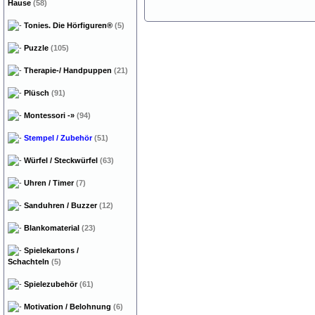
Hause
(58)
Tonies. Die Hörfiguren®
(5)
Puzzle
(105)
Therapie-/ Handpuppen
(21)
Plüsch
(91)
Montessori
-»
(94)
Stempel / Zubehör
(51)
Würfel / Steckwürfel
(63)
Uhren / Timer
(7)
Sanduhren / Buzzer
(12)
Blankomaterial
(23)
Spielekartons /
Schachteln
(5)
Spielezubehör
(61)
Motivation / Belohnung
(6)