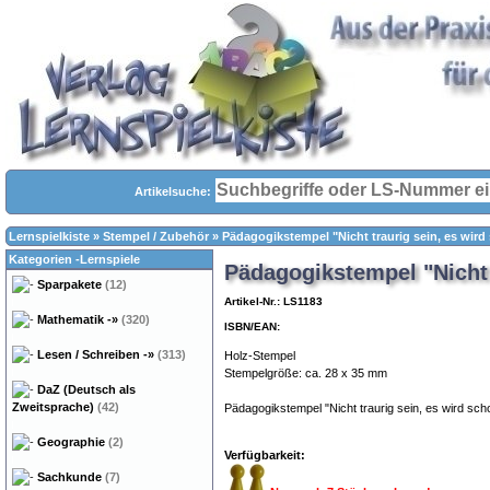
Artikelsuche:
Lernspielkiste
»
Stempel / Zubehör
»
Pädagogikstempel "Nicht traurig sein, es wird
Kategorien -Lernspiele
Pädagogikstempel "Nicht 
Sparpakete
(12)
Artikel-Nr.: LS1183
Mathematik
-»
(320)
ISBN/EAN:
Lesen / Schreiben
-»
(313)
Holz-Stempel
Stempelgröße: ca. 28 x 35 mm
DaZ (Deutsch als
Zweitsprache)
(42)
Pädagogikstempel "Nicht traurig sein, es wird sch
Geographie
(2)
Verfügbarkeit:
Sachkunde
(7)