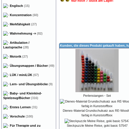
Nur noch 7 Stück am Lager!
Englisch
(15)
Konzentration
(60)
Merkfähigkeit
(27)
Wahrnehmung
-»
(82)
Artikulation /
Kunden, die dieses Produkt gekauft haben, 
Lautsprache
(28)
Motorik
(27)
Übungsmappen / Bücher
(49)
LÜK / miniLÜK
(67)
Lern- und Übungsblöcke
(9)
Baby- und Kleinkind-
Perlenstangen - Set
Spielzeug/Bücher
(316)
Erstes Lernen
(31)
Dienes-Material Grundschulsatz aus RE-Wood
farbig in Kunststoffbox
Vorschule
(100)
Für Therapie und zu
Steckpuzzle Meine Reise, goki basic 57547