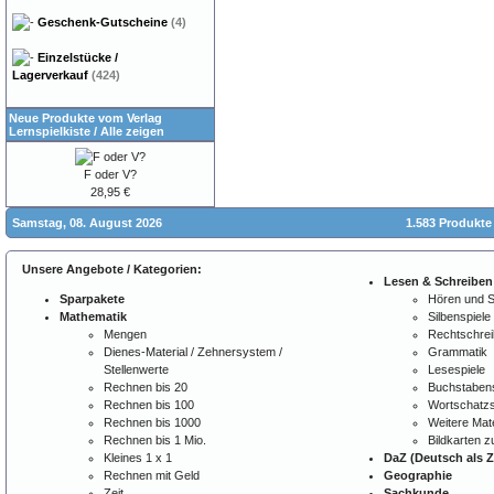
Geschenk-Gutscheine
(4)
Einzelstücke /
Lagerverkauf
(424)
Neue Produkte vom Verlag
Lernspielkiste
/
Alle zeigen
F oder V?
28,95 €
Samstag, 08. August 2026
1.583 Produkte
Unsere Angebote / Kategorien:
Lesen & Schreiben
Sparpakete
Hören und 
Mathematik
Silbenspiele
Mengen
Rechtschre
Dienes-Material / Zehnersystem /
Grammatik
Stellenwerte
Lesespiele
Rechnen bis 20
Buchstabens
Rechnen bis 100
Wortschatzs
Rechnen bis 1000
Weitere Mate
Rechnen bis 1 Mio.
Bildkarten 
Kleines 1 x 1
DaZ (Deutsch als 
Rechnen mit Geld
Geographie
Zeit
Sachkunde