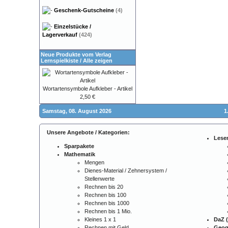
Geschenk-Gutscheine
(4)
Einzelstücke /
Lagerverkauf
(424)
Neue Produkte vom Verlag
Lernspielkiste
/
Alle zeigen
Wortartensymbole Aufkleber - Artikel
2,50 €
Samstag, 08. August 2026
1
Unsere Angebote / Kategorien:
Lese
Sparpakete
Mathematik
Mengen
Dienes-Material / Zehnersystem /
Stellenwerte
Rechnen bis 20
Rechnen bis 100
Rechnen bis 1000
Rechnen bis 1 Mio.
Kleines 1 x 1
DaZ (
Rechnen mit Geld
Geog