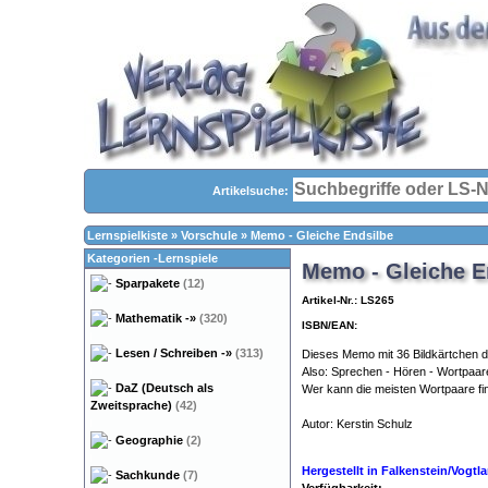
Artikelsuche:
Lernspielkiste
»
Vorschule
»
Memo - Gleiche Endsilbe
Kategorien -Lernspiele
Memo - Gleiche E
Sparpakete
(12)
Artikel-Nr.: LS265
Mathematik
-»
(320)
ISBN/EAN:
Lesen / Schreiben
-»
(313)
Dieses Memo mit 36 Bildkärtchen d
Also: Sprechen - Hören - Wortpaare 
DaZ (Deutsch als
Wer kann die meisten Wortpaare f
Zweitsprache)
(42)
Autor: Kerstin Schulz
Legasth
Geographie
(2)
Kindergärten
Hergestellt in Falkenstein/Vogt
Sachkunde
(7)