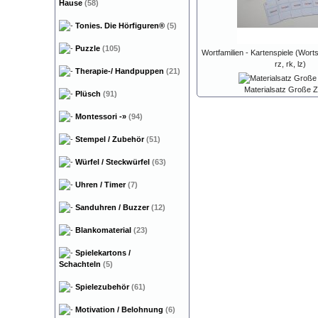
Hause
(58)
Tonies. Die Hörfiguren®
(5)
Puzzle
(105)
Wortfamilien - Kartenspiele (Wort
rz, rk, lz)
Therapie-/ Handpuppen
(21)
Materialsatz Große Z
Plüsch
(91)
Montessori
-»
(94)
Stempel / Zubehör
(51)
Würfel / Steckwürfel
(63)
Uhren / Timer
(7)
Sanduhren / Buzzer
(12)
Blankomaterial
(23)
Spielekartons /
Schachteln
(5)
Spielezubehör
(61)
Motivation / Belohnung
(6)