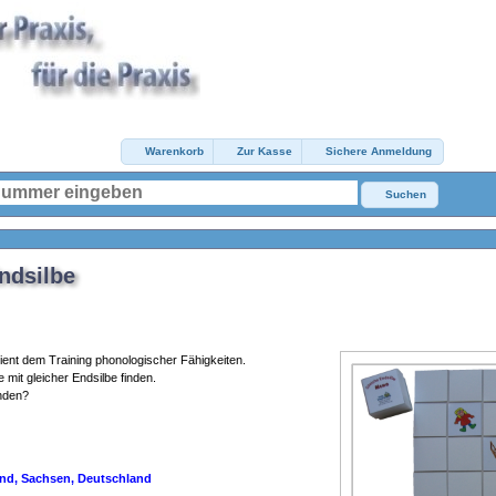
Warenkorb
Zur Kasse
Sichere Anmeldung
Suchen
ndsilbe
ient dem Training phonologischer Fähigkeiten.
mit gleicher Endsilbe finden.
inden?
enie Legastenie Leseschwäche Vorschule Kindergarten
land, Sachsen, Deutschland