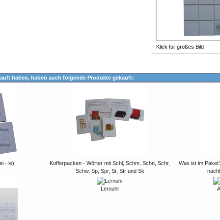
Klick für großes Bild
auft haben, haben auch folgende Produkte gekauft:
i - ie)
Kofferpacken - Wörter mit Schl, Schm, Schn, Schr,
Was ist im Paket?
Schw, Sp, Spr, St, Str und Sk
nach
Lernuhr
A