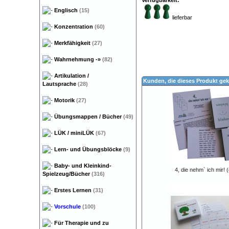
Verfügbarkeit:
Englisch
(15)
lieferbar
Konzentration
(60)
Merkfähigkeit
(27)
Wahrnehmung
-»
(82)
Artikulation /
Kunden, die dieses Produkt gek
Lautsprache
(28)
Motorik
(27)
Übungsmappen / Bücher
(49)
LÜK / miniLÜK
(67)
Lern- und Übungsblöcke
(9)
Baby- und Kleinkind-
4, die nehm` ich mir! (e
Spielzeug/Bücher
(316)
Erstes Lernen
(31)
Vorschule
(100)
Für Therapie und zu