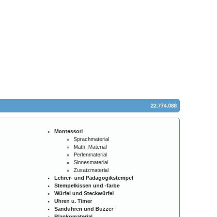
22.774.088
Montessori
Sprachmaterial
Math. Material
Perlenmaterial
Sinnesmaterial
Zusatzmaterial
Lehrer- und Pädagogikstempel
Stempelkissen und -farbe
Würfel und Steckwürfel
Uhren u. Timer
Sanduhren und Buzzer
Blankomaterial