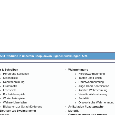
.583 Produkte in unserem Shop,
davon Eigenentwicklungen: 589.
n & Schreiben
Wahrnehmung
Hören und Sprechen
Körperwahrnehmung
Silbenspiele
Tasten und Fühlen
Rechtschreibung
Raumwahrnehmung
Grammatik
Auge-Hand-Koordination
Lesespiele
Auditive Wahrnehmung
Buchstabenspiele
Visuelle Wahrnehmung
Wortschatzspiele
Serialität
Weitere Materialien
Olfaktorische Wahrnehmung
Bildkarten zur Sprachförderung
Artikulation / Lautsprache
Deutsch als Zweitsprache)
Motorik
raphie
Übungsmappen und Bücher