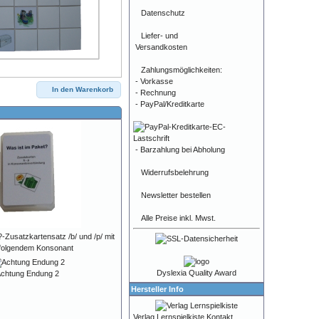
Datenschutz
Liefer- und
Versandkosten
Zahlungsmöglichkeiten:
- Vorkasse
In den Warenkorb
- Rechnung
- PayPal/Kreditkarte
- Barzahlung bei Abholung
Widerrufsbelehrung
Newsletter bestellen
Alle Preise inkl. Mwst.
-Zusatzkartensatz /b/ und /p/ mit
folgendem Konsonant
Dyslexia Quality Award
chtung Endung 2
Hersteller Info
Verlag Lernspielkiste Kontakt