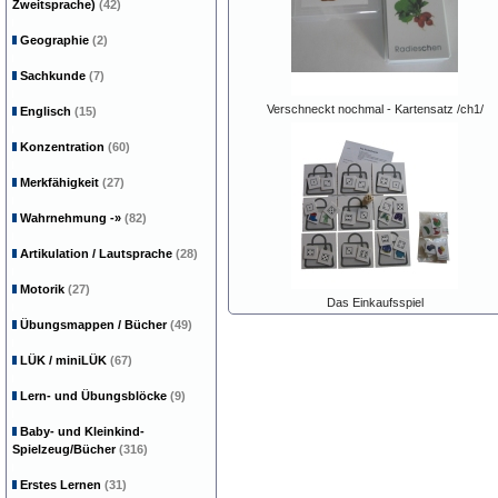
Zweitsprache)
(42)
Geographie
(2)
Sachkunde
(7)
Verschneckt nochmal - Kartensatz /ch1/
Englisch
(15)
Konzentration
(60)
Merkfähigkeit
(27)
Wahrnehmung
-»
(82)
Artikulation / Lautsprache
(28)
Motorik
(27)
Das Einkaufsspiel
Übungsmappen / Bücher
(49)
LÜK / miniLÜK
(67)
Lern- und Übungsblöcke
(9)
Baby- und Kleinkind-
Spielzeug/Bücher
(316)
Erstes Lernen
(31)