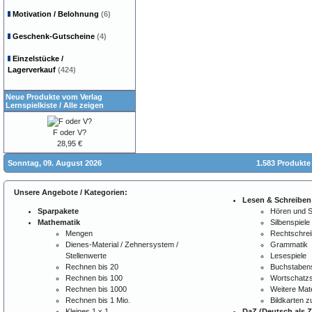
Motivation / Belohnung
(6)
Geschenk-Gutscheine
(4)
Einzelstücke /
Lagerverkauf
(424)
Neue Produkte vom Verlag
Lernspielkiste
/
Alle zeigen
F oder V?
28,95 €
Sonntag, 09. August 2026
1.583 Produkte
Unsere Angebote / Kategorien:
Lesen & Schreiben
Sparpakete
Hören und 
Mathematik
Silbenspiele
Mengen
Rechtschre
Dienes-Material / Zehnersystem /
Grammatik
Stellenwerte
Lesespiele
Rechnen bis 20
Buchstabens
Rechnen bis 100
Wortschatzs
Rechnen bis 1000
Weitere Mate
Rechnen bis 1 Mio.
Bildkarten 
Kleines 1 x 1
DaZ (Deutsch als 