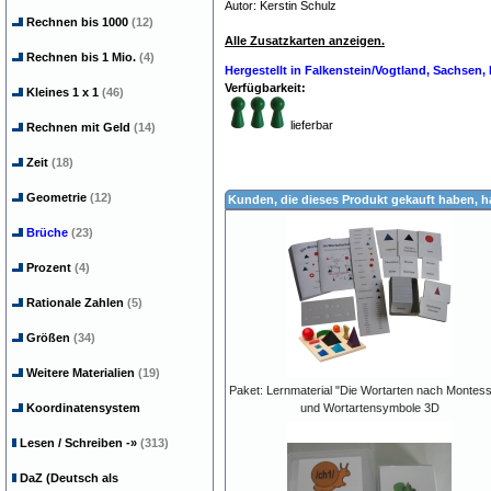
Autor: Kerstin Schulz
Rechnen bis 1000
(12)
Alle Zusatzkarten anzeigen.
Rechnen bis 1 Mio.
(4)
Hergestellt in Falkenstein/Vogtland, Sachsen
Verfügbarkeit:
Kleines 1 x 1
(46)
lieferbar
Rechnen mit Geld
(14)
Zeit
(18)
Geometrie
(12)
Kunden, die dieses Produkt gekauft haben, 
Brüche
(23)
Prozent
(4)
Rationale Zahlen
(5)
Größen
(34)
Weitere Materialien
(19)
Paket: Lernmaterial "Die Wortarten nach Montess
Koordinatensystem
und Wortartensymbole 3D
Lesen / Schreiben
-»
(313)
DaZ (Deutsch als