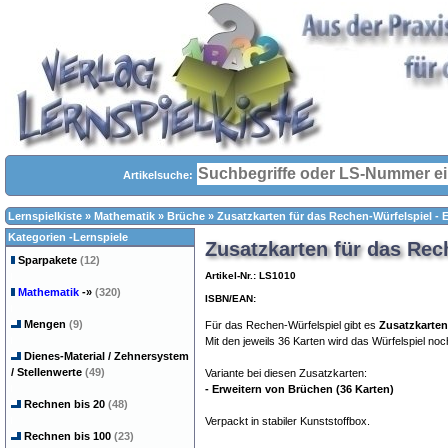
Artikelsuche:
Lernspielkiste
»
Mathematik
»
Brüche
»
Zusatzkarten für das Rechen-Würfelspiel - 
Kategorien -Lernspiele
Zusatzkarten für das Rec
Sparpakete
(12)
Artikel-Nr.: LS1010
Mathematik
-»
(320)
ISBN/EAN:
Mengen
(9)
Für das Rechen-Würfelspiel gibt es
Zusatzkarten
Mit den jeweils 36 Karten wird das Würfelspiel no
Dienes-Material / Zehnersystem
/ Stellenwerte
(49)
Variante bei diesen Zusatzkarten:
- Erweitern von Brüchen (36 Karten)
Rechnen bis 20
(48)
Verpackt in stabiler Kunststoffbox.
Rechnen bis 100
(23)