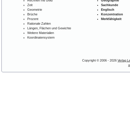
Rechnen mit Geld
Geographie
Zeit
Sachkunde
Geometrie
Englisch
Brüche
Konzentration
Prozent
Merkfähigkeit
Rationale Zahlen
Längen, Flächen und Gewichte
Weitere Materialien
Koordinatensystem
Copyright © 2006 - 2026
Verlag L
w