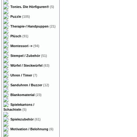
Tonies. Die Hörfiguren®
(5)
Puzzle
(105)
Therapie-/ Handpuppen
(21)
Plüsch
(91)
Montessori
-»
(94)
Stempel / Zubehör
(51)
Würfel / Steckwürfel
(63)
Uhren / Timer
(7)
Sanduhren / Buzzer
(12)
Blankomaterial
(23)
Spielekartons /
Schachteln
(5)
Spielezubehör
(61)
Motivation / Belohnung
(6)