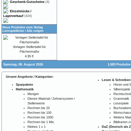
Geschenk-Gutscheine
(4)
Einzelstücke /
Lagerverkauf
(424)
Neue Produkte vom Verlag
Lernspielkiste
/
Alle zeigen
Vorlagen Stellentafel für
Flächenmaße
4,95 €
Samstag, 08. August 2026
1.583 Produkte
Unsere Angebote / Kategorien:
Lesen & Schreiben
Sparpakete
Hören und 
Mathematik
Silbenspiele
Mengen
Rechtschre
Dienes-Material / Zehnersystem /
Grammatik
Stellenwerte
Lesespiele
Rechnen bis 20
Buchstabens
Rechnen bis 100
Wortschatzs
Rechnen bis 1000
Weitere Mate
Rechnen bis 1 Mio.
Bildkarten 
Kleines 1 x 1
DaZ (Deutsch als 