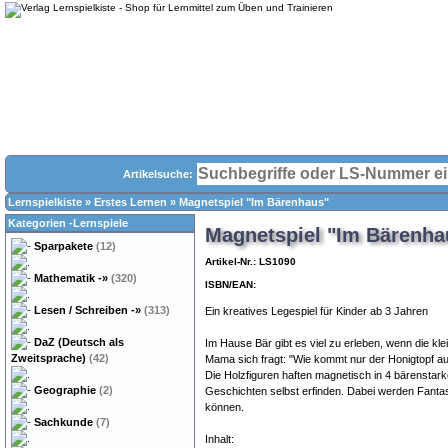
Artikelsuche:
Lernspielkiste
»
Erstes Lernen
»
Magnetspiel "Im Bärenhaus"
Kategorien -Lernspiele
Magnetspiel "Im Bärenha
Sparpakete
(12)
Artikel-Nr.: LS1090
Mathematik
-»
(320)
ISBN/EAN:
Lesen / Schreiben
-»
(313)
Ein kreatives Legespiel für Kinder ab 3 Jahren
DaZ (Deutsch als
Im Hause Bär gibt es viel zu erleben, wenn die kl
Zweitsprache)
(42)
Mama sich fragt: "Wie kommt nur der Honigtopf a
Die Holzfiguren haften magnetisch in 4 bärenstar
Geographie
(2)
Geschichten selbst erfinden. Dabei werden Fantas
können.
Sachkunde
(7)
Inhalt: