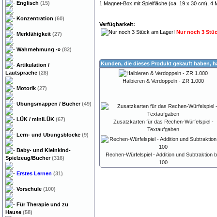
Englisch
(15)
1 Magnet-Box mit Spielfläche (ca. 19 x 30 cm), 4 
Konzentration
(60)
Verfügbarkeit:
Nur noch 3 Stü
Merkfähigkeit
(27)
Wahrnehmung
-»
(82)
Kunden, die dieses Produkt gekauft haben, 
Artikulation /
Lautsprache
(28)
Halbieren & Verdoppeln - ZR 1.000
Motorik
(27)
Übungsmappen / Bücher
(49)
LÜK / miniLÜK
(67)
Zusatzkarten für das Rechen-Würfelspiel -
Textaufgaben
Lern- und Übungsblöcke
(9)
Baby- und Kleinkind-
Rechen-Würfelspiel - Addition und Subtraktion b
Spielzeug/Bücher
(316)
100
Erstes Lernen
(31)
Vorschule
(100)
Für Therapie und zu
Hause
(58)