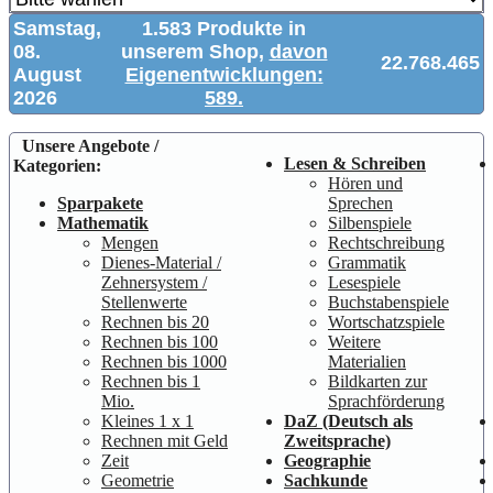
Samstag,
1.583 Produkte in
08.
unserem Shop,
davon
22.768.465
August
Eigenentwicklungen:
2026
589.
Unsere Angebote /
Lesen & Schreiben
Kategorien:
Hören und
Sparpakete
Sprechen
Mathematik
Silbenspiele
Mengen
Rechtschreibung
Dienes-Material /
Grammatik
Zehnersystem /
Lesespiele
Stellenwerte
Buchstabenspiele
Rechnen bis 20
Wortschatzspiele
Rechnen bis 100
Weitere
Rechnen bis 1000
Materialien
Rechnen bis 1
Bildkarten zur
Mio.
Sprachförderung
Kleines 1 x 1
DaZ (Deutsch als
Rechnen mit Geld
Zweitsprache)
Zeit
Geographie
Geometrie
Sachkunde