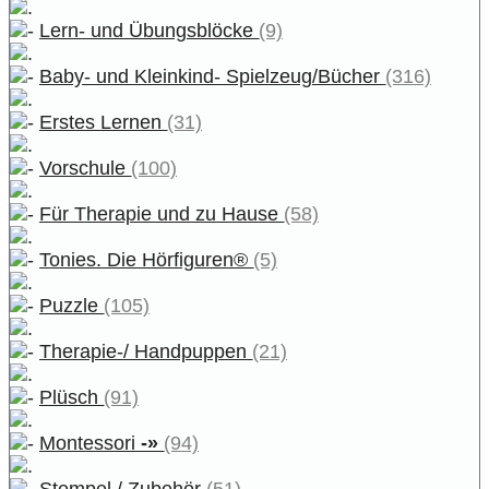
Lern- und Übungsblöcke
(9)
Baby- und Kleinkind- Spielzeug/Bücher
(316)
Erstes Lernen
(31)
Vorschule
(100)
Für Therapie und zu Hause
(58)
Tonies. Die Hörfiguren®
(5)
Puzzle
(105)
Therapie-/ Handpuppen
(21)
Plüsch
(91)
Montessori
-»
(94)
Stempel / Zubehör
(51)