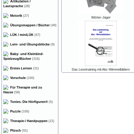
Artikulation /
Lautsprache
(28)
Motorik
(27)
Wörter-Jäger
Übungsmappen / Bücher
(49)
LÜK / miniLÜK
(67)
Lern- und Übungsblöcke
(9)
Baby- und Kleinkind-
Spielzeug/Bücher
(316)
Erstes Lernen
(31)
Das Lesetraining mit Abc-Wimmelbildern
Vorschule
(100)
Für Therapie und zu
Hause
(58)
Tonies. Die Hörfiguren®
(5)
Puzzle
(105)
Therapie-/ Handpuppen
(21)
Plüsch
(91)