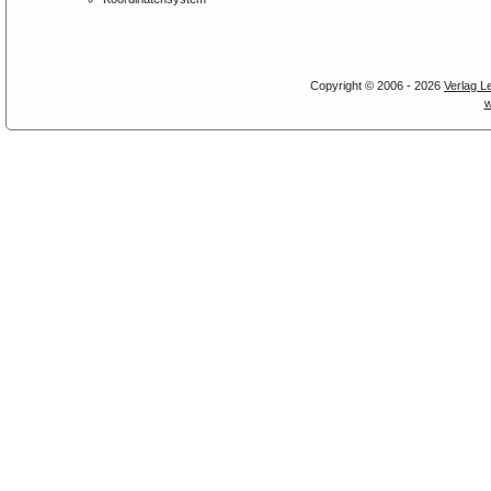
Copyright © 2006 - 2026
Verlag L
w