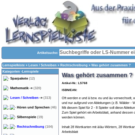
Artikelsuche:
Lernspielkiste
»
Lesen / Schreiben
»
Rechtschreibung
»
Was gehört zusammen ?
Kategorien -Lernspiele
Was gehört zusammen ?
Sparpakete
(12)
Artikel-Nr.: LS768
Mathematik
-»
(320)
ISBN/EAN:
Lesen / Schreiben
-»
(313)
Oft werden e und ä bzw. eu und äu verwechselt, w
und nur aufgrund von Ableitungen (z.B. Wälder - W
Hören und Sprechen
(46)
Mit diesem Spiel für 2 - 8 Spieler soll diese Ableit
Zum Spiel gehört ein Arbeitsblatt, anhand dessen 
Silbenspiele
(19)
werden können.
Rechtschreibung
(104)
Inhalt 28 Wortkarten mit ä/äu-Wörtern, 28 Wortkart
Arbeitsblatt