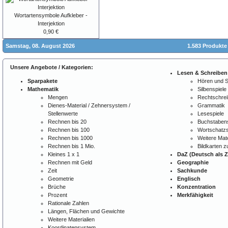
Wortartensymbole Aufkleber -
Interjektion
0,90 €
Samstag, 08. August 2026
1.583 Produkte
Unsere Angebote / Kategorien:
Lesen & Schreiben
Sparpakete
Hören und 
Mathematik
Silbenspiele
Mengen
Rechtschre
Dienes-Material / Zehnersystem /
Grammatik
Stellenwerte
Lesespiele
Rechnen bis 20
Buchstabens
Rechnen bis 100
Wortschatzs
Rechnen bis 1000
Weitere Mate
Rechnen bis 1 Mio.
Bildkarten 
Kleines 1 x 1
DaZ (Deutsch als 
Rechnen mit Geld
Geographie
Zeit
Sachkunde
Geometrie
Englisch
Brüche
Konzentration
Prozent
Merkfähigkeit
Rationale Zahlen
Längen, Flächen und Gewichte
Weitere Materialien
Koordinatensystem