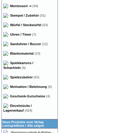
Montessori
-»
(94)
Stempel / Zubehör
(51)
Würfel / Steckwürfel
(63)
Uhren / Timer
(7)
Sanduhren / Buzzer
(12)
Blankomaterial
(23)
Spielekartons /
Schachteln
(5)
Spielezubehör
(61)
Motivation / Belohnung
(6)
Geschenk-Gutscheine
(4)
Einzelstücke /
Lagerverkauf
(424)
Neue Produkte vom Verlag
Lernspielkiste
/
Alle zeigen