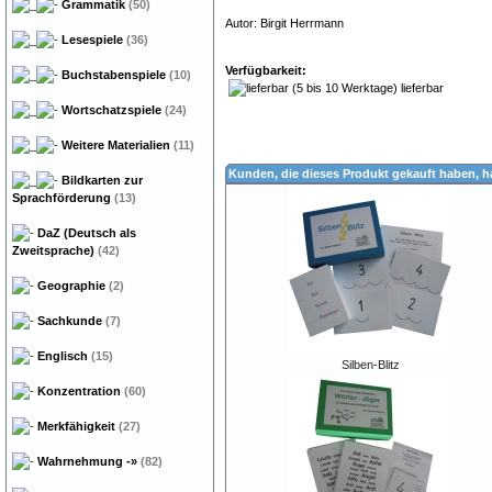
Grammatik
(50)
Autor: Birgit Herrmann
Lesespiele
(36)
Verfügbarkeit:
Buchstabenspiele
(10)
lieferbar
Wortschatzspiele
(24)
Weitere Materialien
(11)
Kunden, die dieses Produkt gekauft haben, 
Bildkarten zur
Sprachförderung
(13)
DaZ (Deutsch als
Zweitsprache)
(42)
Geographie
(2)
Sachkunde
(7)
Englisch
(15)
Silben-Blitz
Konzentration
(60)
Merkfähigkeit
(27)
Wahrnehmung
-»
(82)