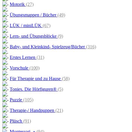
Motorik
(27)
Übungsmappen / Bücher
(49)
LÜK / miniLÜK
(67)
Lern- und Übungsblöcke
(9)
Baby- und Kleinkind- Spielzeug/Bücher
(316)
Erstes Lernen
(31)
Vorschule
(100)
Für Therapie und zu Hause
(58)
Tonies. Die Hörfiguren®
(5)
Puzzle
(105)
Therapie-/ Handpuppen
(21)
Plüsch
(91)
Montessori
-»
(94)