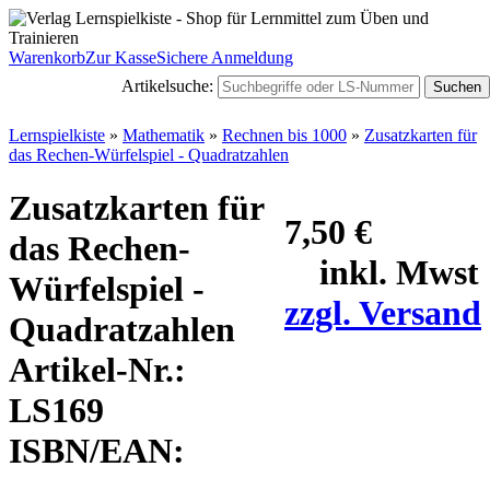
Warenkorb
Zur Kasse
Sichere Anmeldung
Artikelsuche:
Suchen
Lernspielkiste
»
Mathematik
»
Rechnen bis 1000
»
Zusatzkarten für
das Rechen-Würfelspiel - Quadratzahlen
Zusatzkarten für
7,50 €
das Rechen-
inkl. Mwst
Würfelspiel -
zzgl. Versand
Quadratzahlen
Artikel-Nr.:
LS169
ISBN/EAN: