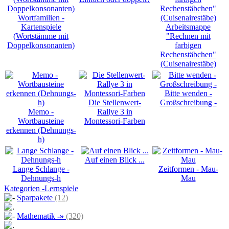
Wortfamilien -
Kartenspiele
Arbeitsmappe
(Wortstämme mit
"Rechnen mit
Doppelkonsonanten)
farbigen
Rechenstäbchen"
(Cuisenairestäbe)
Bitte wenden -
Die Stellenwert-
Großschreibung -
Memo -
Rallye 3 in
Wortbausteine
Montessori-Farben
erkennen (Dehnungs-
h)
Auf einen Blick ...
Lange Schlange -
Zeitformen - Mau-
Dehnungs-h
Mau
Kategorien -Lernspiele
Sparpakete
(12)
Mathematik
-»
(320)