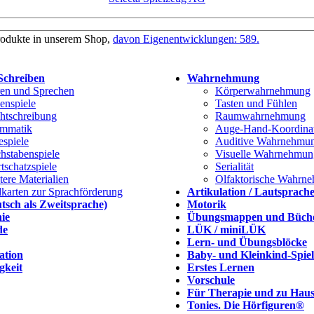
rodukte in unserem Shop,
davon Eigenentwicklungen: 589.
Schreiben
Wahrnehmung
en und Sprechen
Körperwahrnehmung
benspiele
Tasten und Fühlen
htschreibung
Raumwahrnehmung
mmatik
Auge-Hand-Koordina
espiele
Auditive Wahrnehmu
hstabenspiele
Visuelle Wahrnehmun
tschatzspiele
Serialität
tere Materialien
Olfaktorische Wahrn
dkarten zur Sprachförderung
Artikulation / Lautsprach
tsch als Zweitsprache)
Motorik
ie
Übungsmappen und Büch
de
LÜK / miniLÜK
Lern- und Übungsblöcke
ation
Baby- und Kleinkind-Spie
gkeit
Erstes Lernen
Vorschule
Für Therapie und zu Hau
Tonies. Die Hörfiguren®