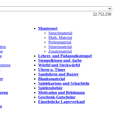
22.752.250
Montessori
Sprachmaterial
Math. Material
Perlenmaterial
tion
Sinnesmaterial
ng
Zusatzmaterial
g
Lehrer- und Pädagogikstempel
Stempelkissen und -farbe
ehmung
Würfel und Steckwürfel
e
Uhren u. Timer
Sanduhren und Buzzer
er
Blankomaterial
Spielekartons und Schachteln
Spielezubehör
lzeug
Motivation und Belohnung
Geschenk-Gutscheine
Einzelstücke Lagerverkauf
se