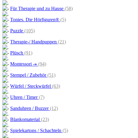
Für Therapie und zu Hause
(58)
Tonies. Die Hörfiguren®
(5)
Puzzle
(105)
Therapie-/ Handpuppen
(21)
Plüsch
(91)
Montessori
-»
(94)
Stempel / Zubehör
(51)
Würfel / Steckwürfel
(63)
Uhren / Timer
(7)
Sanduhren / Buzzer
(12)
Blankomaterial
(23)
Spielekartons / Schachteln
(5)