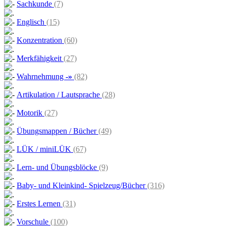
Sachkunde
(7)
Englisch
(15)
Konzentration
(60)
Merkfähigkeit
(27)
Wahrnehmung
-»
(82)
Artikulation / Lautsprache
(28)
Motorik
(27)
Übungsmappen / Bücher
(49)
LÜK / miniLÜK
(67)
Lern- und Übungsblöcke
(9)
Baby- und Kleinkind- Spielzeug/Bücher
(316)
Erstes Lernen
(31)
Vorschule
(100)