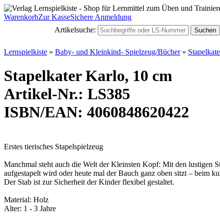
Warenkorb
Zur Kasse
Sichere Anmeldung
Artikelsuche:
Suchen
Lernspielkiste
»
Baby- und Kleinkind- Spielzeug/Bücher
»
Stapelkat
Stapelkater Karlo, 10 cm
Artikel-Nr.: LS385
ISBN/EAN: 4060848620422
Erstes tierisches Stapelspielzeug
Manchmal steht auch die Welt der Kleinsten Kopf: Mit den lustigen St
aufgestapelt wird oder heute mal der Bauch ganz oben sitzt – beim k
Der Stab ist zur Sicherheit der Kinder flexibel gestaltet.
Material: Holz
Alter: 1 - 3 Jahre