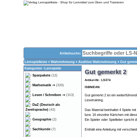
Artikelsuche:
Lernspielkiste
»
Wahrnehmung
»
Auditive Wahrnehmung
»
Gut gemer
Kategorien -Lernspiele
Gut gemerkt 2
Sparpakete
(12)
Artikel-Nr.: LS374
Mathematik
-»
(320)
ISBN/EAN:
Lesen / Schreiben
-»
(313)
Gut gemerkt 2 ist ein weiterführe
Lesetraining.
DaZ (Deutsch als
Zweitsprache)
(42)
Das Material beinhaltet 4 Spiele mi
bzw. 16 einzelne Kärtchen mit dies
Geographie
(2)
Ein Spieler oder Spielleiter sprich
Sachkunde
(7)
Enthält eine Anleitung mit verschie