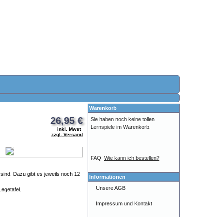
Warenkorb
26,95 €
Sie haben noch keine tollen
Lernspiele im Warenkorb.
inkl. Mwst
zzgl. Versand
FAQ:
Wie kann ich bestellen?
 sind. Dazu gibt es jeweils noch 12
Informationen
Unsere AGB
Legetafel.
Impressum und Kontakt