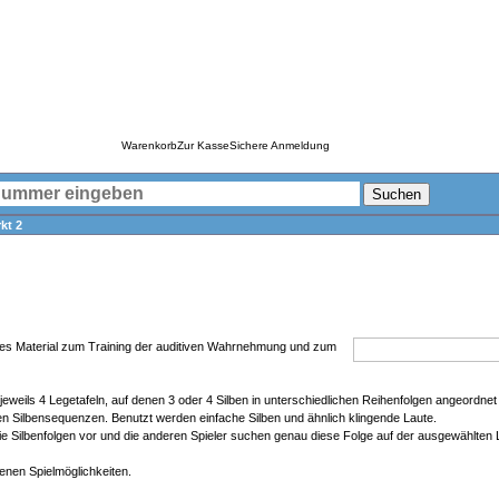
Warenkorb
Zur Kasse
Sichere Anmeldung
Suchen
kt 2
ndes Material zum Training der auditiven Wahrnehmung und zum
t jeweils 4 Legetafeln, auf denen 3 oder 4 Silben in unterschiedlichen Reihenfolgen angeordnet
en Silbensequenzen. Benutzt werden einfache Silben und ähnlich klingende Laute.
t die Silbenfolgen vor und die anderen Spieler suchen genau diese Folge auf der ausgewählten 
denen Spielmöglichkeiten.