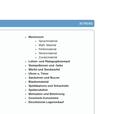
22.752.811
Montessori
Sprachmaterial
Math. Material
Perlenmaterial
Sinnesmaterial
Zusatzmaterial
Lehrer- und Pädagogikstempel
Stempelkissen und -farbe
Würfel und Steckwürfel
Uhren u. Timer
Sanduhren und Buzzer
Blankomaterial
Spielekartons und Schachteln
Spielezubehör
Motivation und Belohnung
Geschenk-Gutscheine
Einzelstücke Lagerverkauf