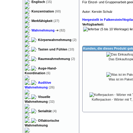
Englisch
(15)
Für Einzel- und Gruppenarbeit geei
Konzentration
(60)
Autor: Kerstin Schulz
Hergestellt in Falkenstein/Vogt
Merkfähigkeit
(27)
Verfügbarkeit:
lie
Wahrnehmung
-»
(82)
Körperwahrnehmung
(2)
Kunden, die dieses Produkt gek
Tasten und Fühlen
(10)
Raumwahrnehmung
(2)
Das Einkaufsspie
Auge-Hand-
Koordination
(6)
Was ist im Paket
Auditive
Wahrnehmung
(26)
Visuelle
Kofferpacken - Wörter mit T,
Wahrnehmung
(32)
Serialität
(4)
Olfaktorische
Wahrnehmung