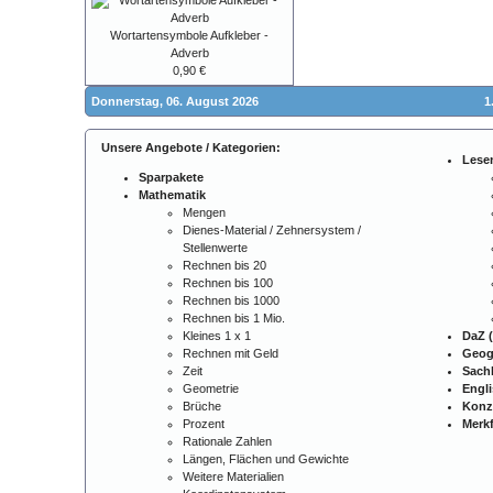
Wortartensymbole Aufkleber -
Adverb
0,90 €
Donnerstag, 06. August 2026
1
Unsere Angebote / Kategorien:
Lese
Sparpakete
Mathematik
Mengen
Dienes-Material / Zehnersystem /
Stellenwerte
Rechnen bis 20
Rechnen bis 100
Rechnen bis 1000
Rechnen bis 1 Mio.
Kleines 1 x 1
DaZ (
Rechnen mit Geld
Geog
Zeit
Sach
Geometrie
Engl
Brüche
Konz
Prozent
Merkf
Rationale Zahlen
Längen, Flächen und Gewichte
Weitere Materialien