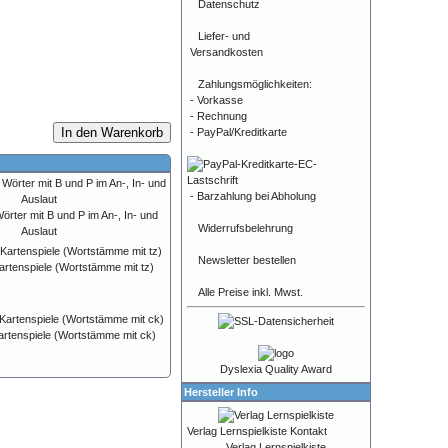
Datenschutz
Liefer- und
Versandkosten
Zahlungsmöglichkeiten:
- Vorkasse
- Rechnung
In den Warenkorb
- PayPal/Kreditkarte
- Barzahlung bei Abholung
örter mit B und P im An-, In- und
Widerrufsbelehrung
Auslaut
Newsletter bestellen
Kartenspiele (Wortstämme mit tz)
Alle Preise inkl. Mwst.
Kartenspiele (Wortstämme mit ck)
Dyslexia Quality Award
Hersteller Info
Verlag Lernspielkiste Kontakt
Verlag Lernspielkiste