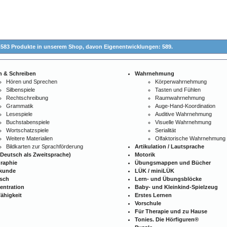
.583 Produkte in unserem Shop,
davon Eigenentwicklungen: 589.
n & Schreiben
Wahrnehmung
Hören und Sprechen
Körperwahrnehmung
Silbenspiele
Tasten und Fühlen
Rechtschreibung
Raumwahrnehmung
Grammatik
Auge-Hand-Koordination
Lesespiele
Auditive Wahrnehmung
Buchstabenspiele
Visuelle Wahrnehmung
Wortschatzspiele
Serialität
Weitere Materialien
Olfaktorische Wahrnehmung
Bildkarten zur Sprachförderung
Artikulation / Lautsprache
Deutsch als Zweitsprache)
Motorik
raphie
Übungsmappen und Bücher
kunde
LÜK / miniLÜK
isch
Lern- und Übungsblöcke
entration
Baby- und Kleinkind-Spielzeug
ähigkeit
Erstes Lernen
Vorschule
Für Therapie und zu Hause
Tonies. Die Hörfiguren®