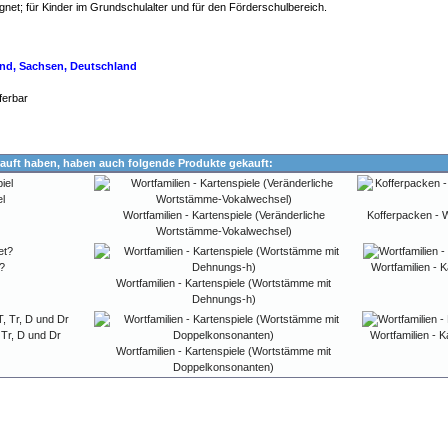
gnet; für Kinder im Grundschulalter und für den Förderschulbereich.
land, Sachsen, Deutschland
ferbar
auft haben, haben auch folgende Produkte gekauft:
l
Wortfamilien - Kartenspiele (Veränderliche
Kofferpacken - W
Wortstämme-Vokalwechsel)
?
Wortfamilien - 
Wortfamilien - Kartenspiele (Wortstämme mit
Dehnungs-h)
 Tr, D und Dr
Wortfamilien - 
Wortfamilien - Kartenspiele (Wortstämme mit
Doppelkonsonanten)