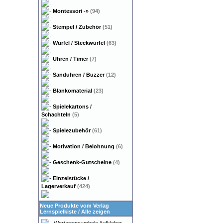
Montessori
-»
(94)
Stempel / Zubehör
(51)
Würfel / Steckwürfel
(63)
Uhren / Timer
(7)
Sanduhren / Buzzer
(12)
Blankomaterial
(23)
Spielekartons /
Schachteln
(5)
Spielezubehör
(61)
Motivation / Belohnung
(6)
Geschenk-Gutscheine
(4)
Einzelstücke /
Lagerverkauf
(424)
Neue Produkte vom Verlag
Lernspielkiste
/
Alle zeigen