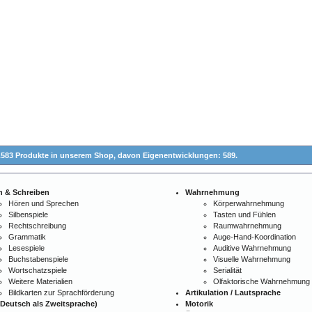
.583 Produkte in unserem Shop,
davon Eigenentwicklungen: 589.
n & Schreiben
Wahrnehmung
Hören und Sprechen
Körperwahrnehmung
Silbenspiele
Tasten und Fühlen
Rechtschreibung
Raumwahrnehmung
Grammatik
Auge-Hand-Koordination
Lesespiele
Auditive Wahrnehmung
Buchstabenspiele
Visuelle Wahrnehmung
Wortschatzspiele
Serialität
Weitere Materialien
Olfaktorische Wahrnehmung
Bildkarten zur Sprachförderung
Artikulation / Lautsprache
Deutsch als Zweitsprache)
Motorik