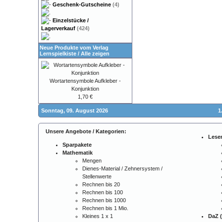
Geschenk-Gutscheine
(4)
Einzelstücke /
Lagerverkauf
(424)
Neue Produkte vom Verlag
Lernspielkiste
/
Alle zeigen
Wortartensymbole Aufkleber -
Konjunktion
1,70 €
Sonntag, 09. August 2026
1
Unsere Angebote / Kategorien:
Lese
Sparpakete
Mathematik
Mengen
Dienes-Material / Zehnersystem /
Stellenwerte
Rechnen bis 20
Rechnen bis 100
Rechnen bis 1000
Rechnen bis 1 Mio.
Kleines 1 x 1
DaZ (