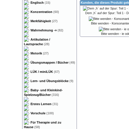
Englisch
(15)
Kunden, die dieses Produkt gek
Konzentration
(60)
Dem ,h` auf der Spur: Teil 1 -
Merkfähigkeit
(27)
Bitte wenden - Konsonante
Wahrnehmung
-»
(82)
Bitte wenden - ie ode
Artikulation /
Lautsprache
(28)
Motorik
(27)
Übungsmappen / Bücher
(49)
LÜK / miniLÜK
(67)
Lern- und Übungsblöcke
(9)
Baby- und Kleinkind-
Spielzeug/Bücher
(316)
Erstes Lernen
(31)
Vorschule
(100)
Für Therapie und zu
Hause
(58)