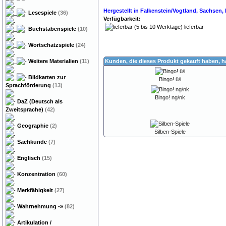
Hergestellt in Falkenstein/Vogtland, Sachsen
Lesespiele
(36)
Verfügbarkeit:
lieferbar
Buchstabenspiele
(10)
Wortschatzspiele
(24)
Weitere Materialien
(11)
Kunden, die dieses Produkt gekauft haben, 
Bildkarten zur
Bingo! ü/i
Sprachförderung
(13)
Bingo! ng/nk
DaZ (Deutsch als
Zweitsprache)
(42)
Geographie
(2)
Silben-Spiele
Sachkunde
(7)
Englisch
(15)
Konzentration
(60)
Merkfähigkeit
(27)
Wahrnehmung
-»
(82)
Artikulation /