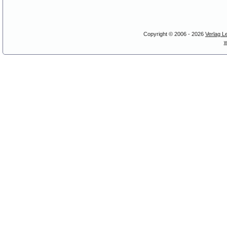
Copyright © 2006 - 2026
Verlag L
w