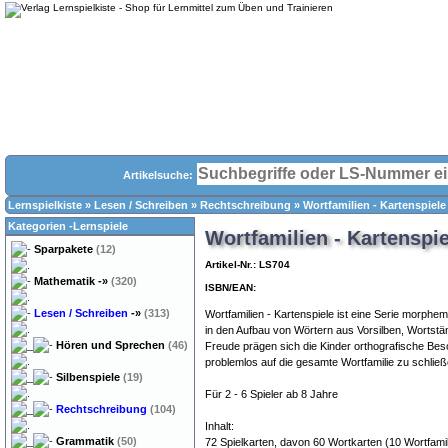
Artikelsuche:
Lernspielkiste
»
Lesen / Schreiben
»
Rechtschreibung
»
Wortfamilien - Kartenspiele 
Kategorien -Lernspiele
Wortfamilien - Kartenspie
Sparpakete
(12)
Artikel-Nr.: LS704
Mathematik
-»
(320)
ISBN/EAN:
Lesen / Schreiben
-»
(313)
Wortfamilien - Kartenspiele ist eine Serie morphem
in den Aufbau von Wörtern aus Vorsilben, Wortst
Hören und Sprechen
(46)
Freude prägen sich die Kinder orthografische Bes
problemlos auf die gesamte Wortfamilie zu schließ
Silbenspiele
(19)
Für 2 - 6 Spieler ab 8 Jahre
Rechtschreibung
(104)
Inhalt:
Grammatik
(50)
72 Spielkarten, davon 60 Wortkarten (10 Wortfamil