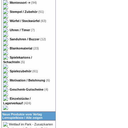
Montessori
-»
(94)
Stempel / Zubehör
(51)
Würfel / Steckwürfel
(63)
Uhren / Timer
(7)
Sanduhren / Buzzer
(12)
Blankomaterial
(23)
Spielekartons /
Schachteln
(5)
Spielezubehör
(61)
Motivation / Belohnung
(6)
Geschenk-Gutscheine
(4)
Einzelstücke /
Lagerverkauf
(424)
Neue Produkte vom Verlag
Lernspielkiste
/
Alle zeigen