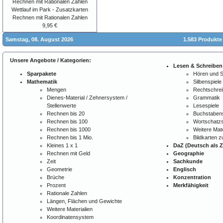
Wettlauf im Park - Zusatzkarten
Rechnen mit Rationalen Zahlen
9,95 €
Samstag, 08. August 2026
1.583 Produkte
Unsere Angebote / Kategorien:
Lesen & Schreiben
Sparpakete
Hören und 
Mathematik
Silbenspiele
Mengen
Rechtschre
Dienes-Material / Zehnersystem /
Grammatik
Stellenwerte
Lesespiele
Rechnen bis 20
Buchstabens
Rechnen bis 100
Wortschatzs
Rechnen bis 1000
Weitere Mate
Rechnen bis 1 Mio.
Bildkarten 
Kleines 1 x 1
DaZ (Deutsch als 
Rechnen mit Geld
Geographie
Zeit
Sachkunde
Geometrie
Englisch
Brüche
Konzentration
Prozent
Merkfähigkeit
Rationale Zahlen
Längen, Flächen und Gewichte
Weitere Materialien
Koordinatensystem