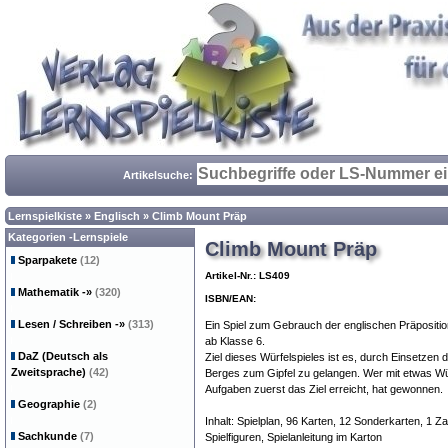
Artikelsuche:
Lernspielkiste
»
Englisch
»
Climb Mount Präp
Kategorien -Lernspiele
Climb Mount Präp
Sparpakete
(12)
Artikel-Nr.: LS409
Mathematik
-»
(320)
ISBN/EAN:
Lesen / Schreiben
-»
(313)
Ein Spiel zum Gebrauch der englischen Präpositionen
ab Klasse 6.
DaZ (Deutsch als
Ziel dieses Würfelspieles ist es, durch Einsetze
Zweitsprache)
(42)
Berges zum Gipfel zu gelangen. Wer mit etwas Wü
Aufgaben zuerst das Ziel erreicht, hat gewonnen.
Geographie
(2)
Inhalt: Spielplan, 96 Karten, 12 Sonderkarten, 1 Za
Sachkunde
(7)
Spielfiguren, Spielanleitung im Karton