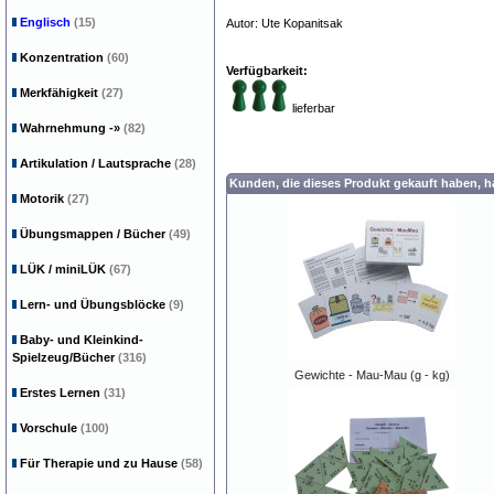
Englisch
(15)
Autor: Ute Kopanitsak
Konzentration
(60)
Verfügbarkeit:
Merkfähigkeit
(27)
lieferbar
Wahrnehmung
-»
(82)
Artikulation / Lautsprache
(28)
Kunden, die dieses Produkt gekauft haben, 
Motorik
(27)
Übungsmappen / Bücher
(49)
LÜK / miniLÜK
(67)
Lern- und Übungsblöcke
(9)
Baby- und Kleinkind-
Spielzeug/Bücher
(316)
Gewichte - Mau-Mau (g - kg)
Erstes Lernen
(31)
Vorschule
(100)
Für Therapie und zu Hause
(58)