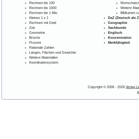
Rechnen bis 100
Wortschatzs
Rechnen bis 1000
Weitere Mate
Rechnen bis 1 Mio.
Bildkarten 
Kleines 1 x 1
DaZ (Deutsch als 
Rechnen mit Geld
Geographie
Zeit
Sachkunde
Geometrie
Englisch
Brüche
Konzentration
Prozent
Merkfähigkeit
Rationale Zahlen
Längen, Flächen und Gewichte
Weitere Materialien
Koordinatensystem
Copyright © 2006 - 2026
Verlag L
w