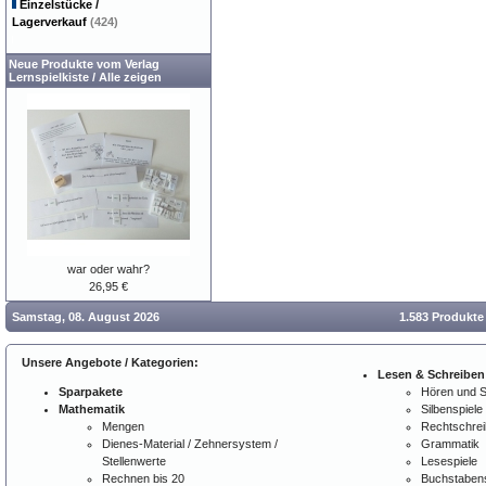
Einzelstücke /
Lagerverkauf
(424)
Neue Produkte vom Verlag
Lernspielkiste
/
Alle zeigen
war oder wahr?
26,95 €
Samstag, 08. August 2026
1.583 Produkte
Unsere Angebote / Kategorien:
Lesen & Schreiben
Sparpakete
Hören und 
Mathematik
Silbenspiele
Mengen
Rechtschre
Dienes-Material / Zehnersystem /
Grammatik
Stellenwerte
Lesespiele
Rechnen bis 20
Buchstabens