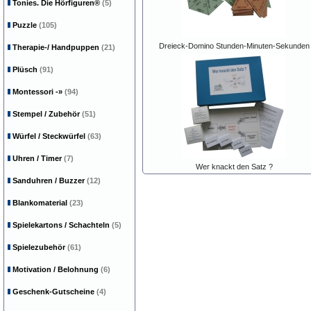
Tonies. Die Hörfiguren®
(5)
Puzzle
(105)
Dreieck-Domino Stunden-Minuten-Sekunden
Therapie-/ Handpuppen
(21)
Plüsch
(91)
Montessori
-»
(94)
Stempel / Zubehör
(51)
Würfel / Steckwürfel
(63)
Uhren / Timer
(7)
Wer knackt den Satz ?
Sanduhren / Buzzer
(12)
Blankomaterial
(23)
Spielekartons / Schachteln
(5)
Spielezubehör
(61)
Motivation / Belohnung
(6)
Geschenk-Gutscheine
(4)