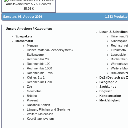
Arbeitskartei zum 5 x 5 Geobrett
35,95 €
Samstag, 08. August 2026
1.583 Produkte
Unsere Angebote / Kategorien:
Lesen & Schreiben
Sparpakete
Hören und 
Mathematik
Silbenspiele
Mengen
Rechtschre
Dienes-Material / Zehnersystem /
Grammatik
Stellenwerte
Lesespiele
Rechnen bis 20
Buchstabens
Rechnen bis 100
Wortschatzs
Rechnen bis 1000
Weitere Mate
Rechnen bis 1 Mio.
Bildkarten 
Kleines 1 x 1
DaZ (Deutsch als 
Rechnen mit Geld
Geographie
Zeit
Sachkunde
Geometrie
Englisch
Brüche
Konzentration
Prozent
Merkfähigkeit
Rationale Zahlen
Längen, Flächen und Gewichte
Weitere Materialien
Koordinatensystem