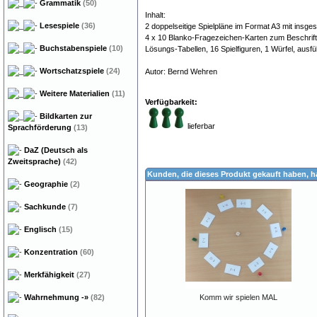
Grammatik
(50)
Inhalt:
Lesespiele
(36)
2 doppelseitige Spielpläne im Format A3 mit insge
4 x 10 Blanko-Fragezeichen-Karten zum Beschrifte
Buchstabenspiele
(10)
Lösungs-Tabellen, 16 Spielfiguren, 1 Würfel, ausfüh
Wortschatzspiele
(24)
Autor: Bernd Wehren
Weitere Materialien
(11)
Verfügbarkeit:
Bildkarten zur
lieferbar
Sprachförderung
(13)
DaZ (Deutsch als
Zweitsprache)
(42)
Kunden, die dieses Produkt gekauft haben, 
Geographie
(2)
Sachkunde
(7)
Englisch
(15)
Konzentration
(60)
Merkfähigkeit
(27)
Wahrnehmung
-»
(82)
Komm wir spielen MAL