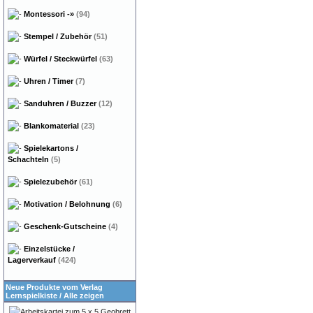
Montessori
-»
(94)
Stempel / Zubehör
(51)
Würfel / Steckwürfel
(63)
Uhren / Timer
(7)
Sanduhren / Buzzer
(12)
Blankomaterial
(23)
Spielekartons /
Schachteln
(5)
Spielezubehör
(61)
Motivation / Belohnung
(6)
Geschenk-Gutscheine
(4)
Einzelstücke /
Lagerverkauf
(424)
Neue Produkte vom Verlag
Lernspielkiste
/
Alle zeigen