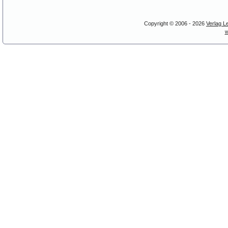
Copyright © 2006 - 2026
Verlag L
w