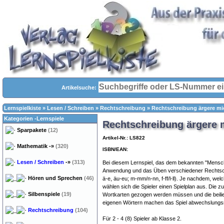
Artikelsuche:
Lernspielkiste
»
Lesen / Schreiben
»
Rechtschreibung
»
Rechtschreibung ärgere mi
Kategorien -Lernspiele
Rechtschreibung ärgere 
Sparpakete
(12)
Artikel-Nr.: LS822
Mathematik
-»
(320)
ISBN/EAN:
Lesen / Schreiben
-»
(313)
Bei diesem Lernspiel, das dem bekannten "Mensch 
Anwendung und das Üben verschiedener Rechtsch
Hören und Sprechen
(46)
ä-e, äu-eu; m-mm/n-nn, f-ff/l-ll). Je nachdem, we
wählen sich die Spieler einen Spielplan aus. Die 
Silbenspiele
(19)
Wortkarten gezogen werden müssen und die beili
eigenen Wörtern machen das Spiel abwechslungsr
Rechtschreibung
(104)
Für 2 - 4 (8) Spieler ab Klasse 2.