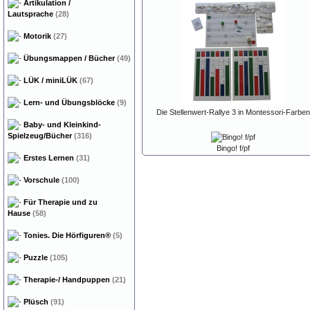
Artikulation /
Lautsprache
(28)
Motorik
(27)
Übungsmappen / Bücher
(49)
LÜK / miniLÜK
(67)
Lern- und Übungsblöcke
(9)
Die Stellenwert-Rallye 3 in Montessori-Farben
Baby- und Kleinkind-
Spielzeug/Bücher
(316)
Bingo! f/pf
Erstes Lernen
(31)
Vorschule
(100)
Für Therapie und zu
Hause
(58)
Tonies. Die Hörfiguren®
(5)
Puzzle
(105)
Therapie-/ Handpuppen
(21)
Plüsch
(91)