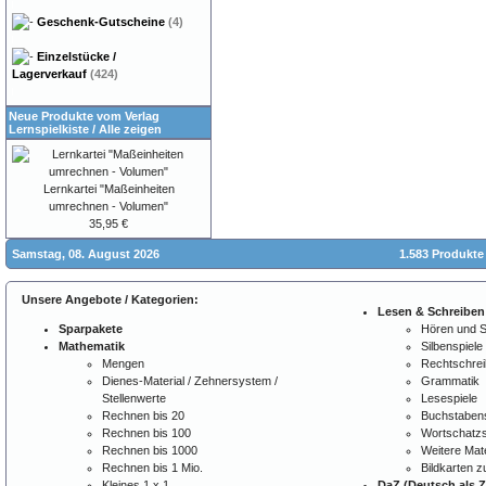
Geschenk-Gutscheine
(4)
Einzelstücke /
Lagerverkauf
(424)
Neue Produkte vom Verlag
Lernspielkiste
/
Alle zeigen
Lernkartei "Maßeinheiten
umrechnen - Volumen"
35,95 €
Samstag, 08. August 2026
1.583 Produkte
Unsere Angebote / Kategorien:
Lesen & Schreiben
Sparpakete
Hören und 
Mathematik
Silbenspiele
Mengen
Rechtschre
Dienes-Material / Zehnersystem /
Grammatik
Stellenwerte
Lesespiele
Rechnen bis 20
Buchstabens
Rechnen bis 100
Wortschatzs
Rechnen bis 1000
Weitere Mate
Rechnen bis 1 Mio.
Bildkarten 
Kleines 1 x 1
DaZ (Deutsch als 