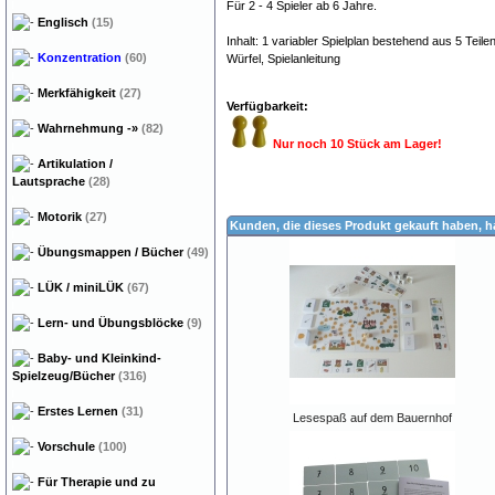
Für 2 - 4 Spieler ab 6 Jahre.
Englisch
(15)
Inhalt: 1 variabler Spielplan bestehend aus 5 Teile
Konzentration
(60)
Würfel, Spielanleitung
Merkfähigkeit
(27)
Verfügbarkeit:
Wahrnehmung
-»
(82)
Nur noch 10 Stück am Lager!
Artikulation /
Lautsprache
(28)
Motorik
(27)
Kunden, die dieses Produkt gekauft haben, 
Übungsmappen / Bücher
(49)
LÜK / miniLÜK
(67)
Lern- und Übungsblöcke
(9)
Baby- und Kleinkind-
Spielzeug/Bücher
(316)
Erstes Lernen
(31)
Lesespaß auf dem Bauernhof
Vorschule
(100)
Für Therapie und zu