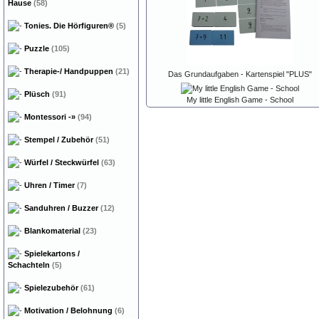
Hause
(58)
Tonies. Die Hörfiguren®
(5)
Puzzle
(105)
Therapie-/ Handpuppen
(21)
Das Grundaufgaben - Kartenspiel "PLUS"
Plüsch
(91)
My little English Game - School
Montessori
-»
(94)
Stempel / Zubehör
(51)
Würfel / Steckwürfel
(63)
Uhren / Timer
(7)
Sanduhren / Buzzer
(12)
Blankomaterial
(23)
Spielekartons /
Schachteln
(5)
Spielezubehör
(61)
Motivation / Belohnung
(6)