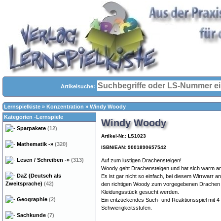
Artikelsuche:
Lernspielkiste
»
Konzentration
»
Windy Woody
Kategorien -Lernspiele
Windy Woody
Sparpakete
(12)
Artikel-Nr.: LS1023
Mathematik
-»
(320)
ISBN/EAN: 9001890657542
Lesen / Schreiben
-»
(313)
Auf zum lustigen Drachensteigen!
Woody geht Drachensteigen und hat sich warm a
DaZ (Deutsch als
Es ist gar nicht so einfach, bei diesem Wirrwarr 
Zweitsprache)
(42)
den richtigen Woody zum vorgegebenen Drachen
Kleidungsstück gesucht werden.
Geographie
(2)
Ein entzückendes Such- und Reaktionsspiel mit 4 
Schwierigkeitsstufen.
Sachkunde
(7)