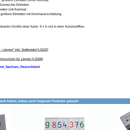
. größere Einheiten (ohne Komma)
 Gemischte Einheiten
heiten (mit Komma)
d größere Einheiten mit Kommaverschiebung
nkarten (Größe einer Karte: 9 x 6 cm) in einer Kunststoffbox.
Längen" inkl. Stellentafel [LS032]
 Umrechnen für Längen [LS098]
land, Sachsen, Deutschland
auft haben, haben auch folgende Produkte gekauft: