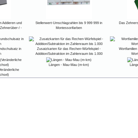
en Addieren und
Stellenwert-Umschlagzahlen bis 9 999 999 in
Das Zehners
Zehnerüber-/ -
Montessorifarben
ndschulsatz in
Zusatzkarten für das Rechen-Würfelspiel -
Wortfamilien
n
Addition/Subtraktion im Zahlenraum bis 1.000
Wor
Längen - Mau-Mau (m-km)
Läng
Veränderliche
chsel)