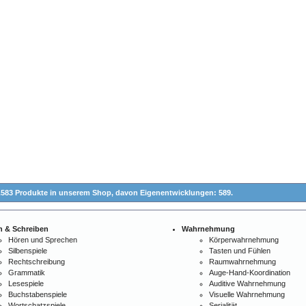
.583 Produkte in unserem Shop,
davon Eigenentwicklungen: 589.
n & Schreiben
Wahrnehmung
Hören und Sprechen
Körperwahrnehmung
Silbenspiele
Tasten und Fühlen
Rechtschreibung
Raumwahrnehmung
Grammatik
Auge-Hand-Koordination
Lesespiele
Auditive Wahrnehmung
Buchstabenspiele
Visuelle Wahrnehmung
Wortschatzspiele
Serialität