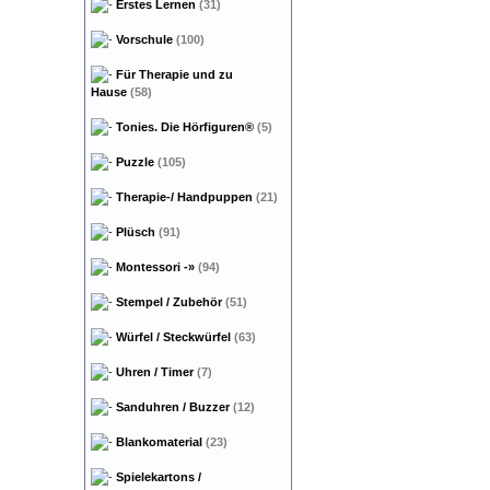
Erstes Lernen
(31)
Vorschule
(100)
Für Therapie und zu
Hause
(58)
Tonies. Die Hörfiguren®
(5)
Puzzle
(105)
Therapie-/ Handpuppen
(21)
Plüsch
(91)
Montessori
-»
(94)
Stempel / Zubehör
(51)
Würfel / Steckwürfel
(63)
Uhren / Timer
(7)
Sanduhren / Buzzer
(12)
Blankomaterial
(23)
Spielekartons /