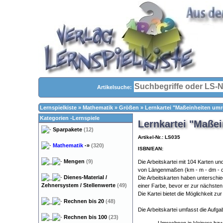
Artikelsuche:
Lernspielkiste
»
Mathematik
»
Größen
»
Lernkartei "Maßeinheiten um
Kategorien -Lernspiele
Lernkartei "Maße
Sparpakete
(12)
Artikel-Nr.: LS035
Mathematik
-»
(320)
ISBN/EAN:
Mengen
(9)
Die Arbeitskartei mit 104 Karten und
von Längenmaßen (km - m - dm - 
Dienes-Material /
Die Arbeitskarten haben unterschie
Zehnersystem / Stellenwerte
(49)
einer Farbe, bevor er zur nächsten
Die Kartei bietet die Möglichkeit zu
Rechnen bis 20
(48)
Die Arbeitskartei umfasst die Aufg
Rechnen bis 100
(23)