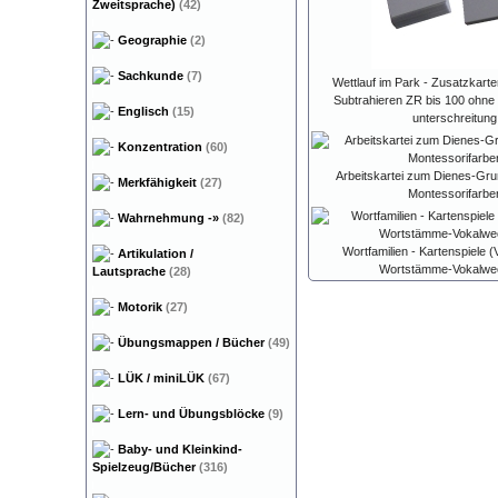
Zweitsprache)
(42)
Geographie
(2)
Sachkunde
(7)
Wettlauf im Park - Zusatzkart
Subtrahieren ZR bis 100 ohne 
Englisch
(15)
unterschreitung
Konzentration
(60)
Arbeitskartei zum Dienes-Gru
Merkfähigkeit
(27)
Montessorifarbe
Wahrnehmung
-»
(82)
Wortfamilien - Kartenspiele (
Artikulation /
Wortstämme-Vokalwe
Lautsprache
(28)
Motorik
(27)
Übungsmappen / Bücher
(49)
LÜK / miniLÜK
(67)
Lern- und Übungsblöcke
(9)
Baby- und Kleinkind-
Spielzeug/Bücher
(316)