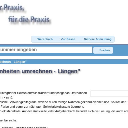
Warenkorb
Zur Kasse
Sichere Anmeldung
Suchen
rechnen - Längen"
inheiten umrechnen - Längen"
 integrierter Selbstkontrolle trainiert und festigt das Umrechnen
cm - mm).
dliche Schwierigkeitsgrade, welche durch farbige Rahmen gekennzeichnet sind. So löst der 
 Farbe und somit zur nächsten Schwierigkeitsstufe übergeht.
r Selbstkontrolle: Auf der Rückseite jeder Aufgabenkarte befindet sich die Lösung, die auch anha
abenbereiche: