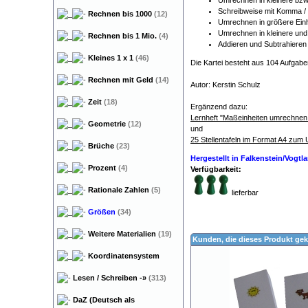
Umrechnen in kleinere bzw
Schreibweise mit Komma /
Rechnen bis 1000
(12)
Umrechnen in größere Ein
Umrechnen in kleinere un
Rechnen bis 1 Mio.
(4)
Addieren und Subtrahieren
Kleines 1 x 1
(46)
Die Kartei besteht aus 104 Aufgabe
Rechnen mit Geld
(14)
Autor: Kerstin Schulz
Zeit
(18)
Ergänzend dazu:
Lernheft "Maßeinheiten umrechnen - 
Geometrie
(12)
und
25 Stellentafeln im Format A4 zum
Brüche
(23)
Hergestellt in Falkenstein/Vogt
Prozent
(4)
Verfügbarkeit:
Rationale Zahlen
(5)
lieferbar
Größen
(34)
Weitere Materialien
(19)
Kunden, die dieses Produkt gek
Koordinatensystem
Lesen / Schreiben
-»
(313)
DaZ (Deutsch als