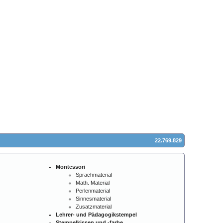
22.769.829
Montessori
Sprachmaterial
Math. Material
Perlenmaterial
Sinnesmaterial
Zusatzmaterial
Lehrer- und Pädagogikstempel
Stempelkissen und -farbe