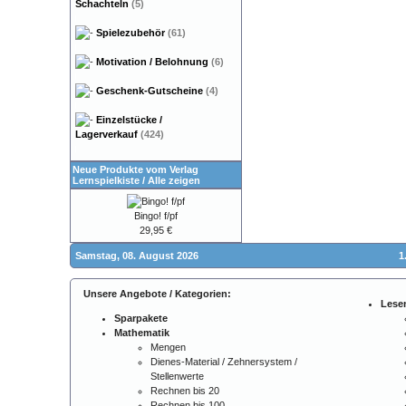
Schachteln
(5)
Spielezubehör
(61)
Motivation / Belohnung
(6)
Geschenk-Gutscheine
(4)
Einzelstücke /
Lagerverkauf
(424)
Neue Produkte vom Verlag
Lernspielkiste
/
Alle zeigen
Bingo! f/pf
29,95 €
Samstag, 08. August 2026
1
Unsere Angebote / Kategorien:
Lese
Sparpakete
Mathematik
Mengen
Dienes-Material / Zehnersystem /
Stellenwerte
Rechnen bis 20
Rechnen bis 100