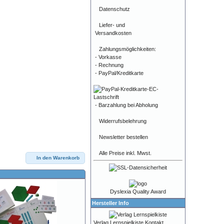
Datenschutz
Liefer- und
Versandkosten
Zahlungsmöglichkeiten:
- Vorkasse
- Rechnung
- PayPal/Kreditkarte
- Barzahlung bei Abholung
Widerrufsbelehrung
Newsletter bestellen
Alle Preise inkl. Mwst.
In den Warenkorb
Dyslexia Quality Award
Hersteller Info
Verlag Lernspielkiste Kontakt