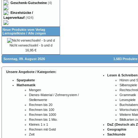
Geschenk-Gutscheine
(4)
Einzelstücke /
Lagerverkauf
(424)
Neue Produkte vom Verlag
Lernspielkiste
/
Alle zeigen
Nicht verwechseln! - b und d
16,95 €
Sonntag, 09. August 2026
1.583 Produkte
Unsere Angebote / Kategorien:
Lesen & Schreiben
Sparpakete
Hören und 
Mathematik
Silbenspiele
Mengen
Rechtschre
Dienes-Material / Zehnersystem /
Grammatik
Stellenwerte
Lesespiele
Rechnen bis 20
Buchstabens
Rechnen bis 100
Wortschatzs
Rechnen bis 1000
Weitere Mate
Rechnen bis 1 Mio.
Bildkarten 
Kleines 1 x 1
DaZ (Deutsch als 
Rechnen mit Geld
Geographie
Zeit
Sachkunde