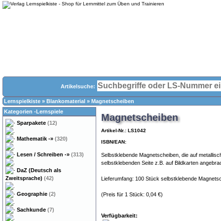
Artikelsuche:
Lernspielkiste
»
Blankomaterial
»
Magnetscheiben
Kategorien -Lernspiele
Magnetscheiben
Sparpakete
(12)
Artikel-Nr.: LS1042
Mathematik
-»
(320)
ISBN/EAN:
Lesen / Schreiben
-»
(313)
Selbstklebende Magnetscheiben, die auf metallisc
selbstklebenden Seite z.B. auf Bildkarten angebr
DaZ (Deutsch als
Zweitsprache)
(42)
Lieferumfang: 100 Stück selbstklebende Magnet
Geographie
(2)
(Preis für 1 Stück: 0,04 €)
Magnete
Sachkunde
(7)
Verfügbarkeit: