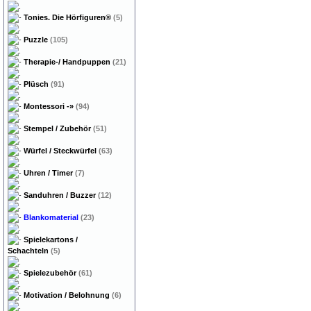
Tonies. Die Hörfiguren®
(5)
Puzzle
(105)
Therapie-/ Handpuppen
(21)
Plüsch
(91)
Montessori
-»
(94)
Stempel / Zubehör
(51)
Würfel / Steckwürfel
(63)
Uhren / Timer
(7)
Sanduhren / Buzzer
(12)
Blankomaterial
(23)
Spielekartons /
Schachteln
(5)
Spielezubehör
(61)
Motivation / Belohnung
(6)