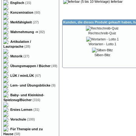
lieferbar
Englisch
(15)
Konzentration
(60)
Merkfähigkeit
(27)
Kunden, die dieses Produkt gekauft haben, 
Wahrnehmung
-»
(82)
Rechtschreib-Quiz
Artikulation /
Wortarten - Lotto 1
Lautsprache
(28)
Silben-Blitz
Motorik
(27)
Übungsmappen / Bücher
(49)
LÜK / miniLÜK
(67)
Lern- und Übungsblöcke
(9)
Baby- und Kleinkind-
Spielzeug/Bücher
(316)
Erstes Lernen
(31)
Vorschule
(100)
Für Therapie und zu
Hause
(58)