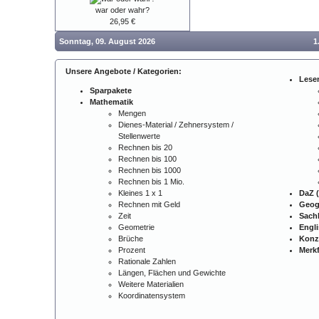
war oder wahr?
26,95 €
Sonntag, 09. August 2026
1
Unsere Angebote / Kategorien:
Lese
Sparpakete
Mathematik
Mengen
Dienes-Material / Zehnersystem /
Stellenwerte
Rechnen bis 20
Rechnen bis 100
Rechnen bis 1000
Rechnen bis 1 Mio.
Kleines 1 x 1
DaZ (
Rechnen mit Geld
Geog
Zeit
Sach
Geometrie
Engl
Brüche
Konz
Prozent
Merkf
Rationale Zahlen
Längen, Flächen und Gewichte
Weitere Materialien
Koordinatensystem