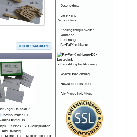
Datenschutz
Liefer- und
Versandkosten
Zahlungsmöglichkeiten:
- Vorkasse
- Rechnung
- PayPal/Kreditkarte
In den Warenkorb
- Barzahlung bei Abholung
Widerrufsbelehrung
Newsletter bestellen
Alle Preise inkl. Mwst.
ler-Jäger Deutsch 2
Domino Immer 10
 - Kleines 1 x 1 (Multiplikation und