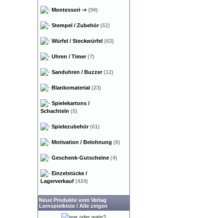
Montessori
-»
(94)
Stempel / Zubehör
(51)
Würfel / Steckwürfel
(63)
Uhren / Timer
(7)
Sanduhren / Buzzer
(12)
Blankomaterial
(23)
Spielekartons /
Schachteln
(5)
Spielezubehör
(61)
Motivation / Belohnung
(6)
Geschenk-Gutscheine
(4)
Einzelstücke /
Lagerverkauf
(424)
Neue Produkte vom Verlag
Lernspielkiste
/
Alle zeigen