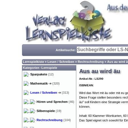
Artikelsuche:
Lernspielkiste
»
Lesen / Schreiben
»
Rechtschreibung
»
Aus au wird 
Kategorien -Lernspiele
Aus au wird äu
Sparpakete
(12)
Artikel-Nr.: LS290
Mathematik
-»
(320)
ISBN/EAN:
Lesen / Schreiben
-»
(313)
Wird das Wort mit äu oder mit eu g
Diese Frage stellen besonders rec
Hören und Sprechen
(46)
äu" soll Kindern eine Strategie verm
können.
Silbenspiele
(19)
Inhalt: 60 Klammer-Wortkarten, 60
Rechtschreibung
(104)
Das Spiel eignet sich sowohl für Ei