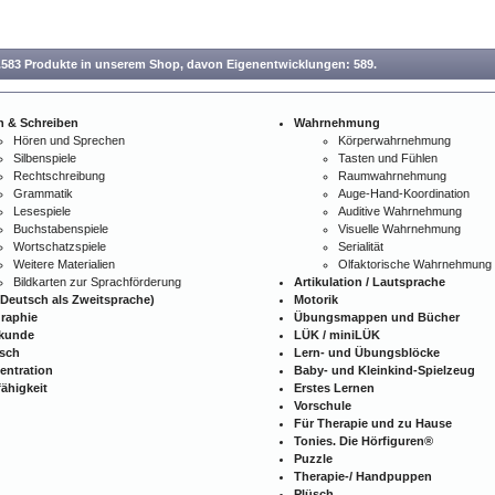
.583 Produkte in unserem Shop,
davon Eigenentwicklungen: 589.
n & Schreiben
Wahrnehmung
Hören und Sprechen
Körperwahrnehmung
Silbenspiele
Tasten und Fühlen
Rechtschreibung
Raumwahrnehmung
Grammatik
Auge-Hand-Koordination
Lesespiele
Auditive Wahrnehmung
Buchstabenspiele
Visuelle Wahrnehmung
Wortschatzspiele
Serialität
Weitere Materialien
Olfaktorische Wahrnehmung
Bildkarten zur Sprachförderung
Artikulation / Lautsprache
Deutsch als Zweitsprache)
Motorik
raphie
Übungsmappen und Bücher
kunde
LÜK / miniLÜK
isch
Lern- und Übungsblöcke
entration
Baby- und Kleinkind-Spielzeug
ähigkeit
Erstes Lernen
Vorschule
Für Therapie und zu Hause
Tonies. Die Hörfiguren®
Puzzle
Therapie-/ Handpuppen
Plüsch