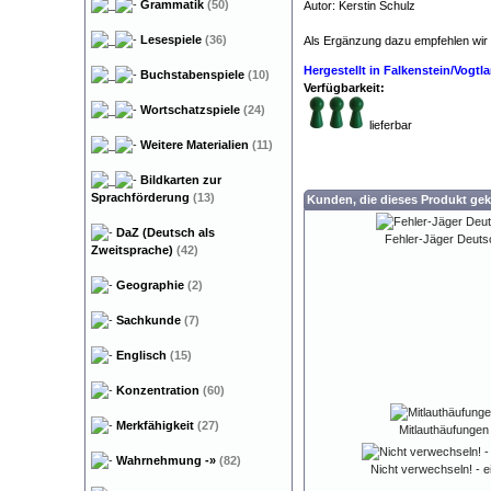
Grammatik
(50)
Autor: Kerstin Schulz
Legast
Lesespiele
(36)
Als Ergänzung dazu empfehlen wir
Hergestellt in Falkenstein/Vogt
Buchstabenspiele
(10)
Verfügbarkeit:
Wortschatzspiele
(24)
lieferbar
Weitere Materialien
(11)
Bildkarten zur
Sprachförderung
(13)
Kunden, die dieses Produkt gek
DaZ (Deutsch als
Fehler-Jäger Deuts
Zweitsprache)
(42)
Geographie
(2)
Sachkunde
(7)
Englisch
(15)
Konzentration
(60)
Merkfähigkeit
(27)
Mitlauthäufungen
Wahrnehmung
-»
(82)
Nicht verwechseln! - ei