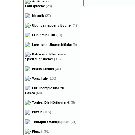
Artikulation /
Lautsprache
(28)
Motorik
(27)
Übungsmappen / Bücher
(49)
LÜK / miniLÜK
(67)
Lern- und Übungsblöcke
(9)
Baby- und Kleinkind-
Spielzeug/Bücher
(316)
Erstes Lernen
(31)
Vorschule
(100)
Für Therapie und zu
Hause
(58)
Tonies. Die Hörfiguren®
(5)
Puzzle
(105)
Therapie-/ Handpuppen
(21)
Plüsch
(91)