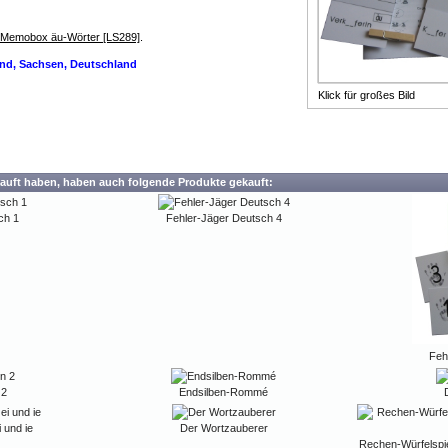
henie Legastenie Leseschwäche
Memobox äu-Wörter [LS289]
.
land, Sachsen, Deutschland
Klick für großes Bild
auft haben, haben auch folgende Produkte gekauft:
ch 1
Fehler-Jäger Deutsch 4
Feh
 2
Endsilben-Rommé
 und ie
Der Wortzauberer
Rechen-Würfelspiel