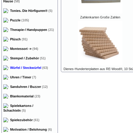
Hause
(58)
Tonies. Die Hörfiguren®
(5)
Zahlenkarten Große Zahlen
Puzzle
(105)
Therapie-/ Handpuppen
(21)
Plüsch
(91)
Montessori
-»
(94)
Stempel / Zubehör
(51)
Würfel / Steckwürfel
(63)
Dienes-Hunderterplatten aus RE-Wood®, 10 St
Uhren / Timer
(7)
Sanduhren / Buzzer
(12)
Blankomaterial
(23)
Spielekartons /
Schachteln
(5)
Spielezubehör
(61)
Motivation / Belohnung
(6)