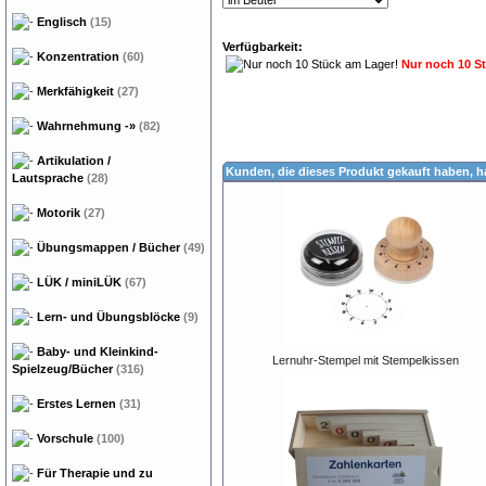
Englisch
(15)
Verfügbarkeit:
Konzentration
(60)
Nur noch 10 S
Merkfähigkeit
(27)
Wahrnehmung
-»
(82)
Artikulation /
Kunden, die dieses Produkt gekauft haben, 
Lautsprache
(28)
Motorik
(27)
Übungsmappen / Bücher
(49)
LÜK / miniLÜK
(67)
Lern- und Übungsblöcke
(9)
Baby- und Kleinkind-
Lernuhr-Stempel mit Stempelkissen
Spielzeug/Bücher
(316)
Erstes Lernen
(31)
Vorschule
(100)
Für Therapie und zu