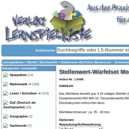
Artikelsuche:
Lernspielkiste
»
Würfel / Steckwürfel
»
Stellenwert-Würfelset Montessori - Jumbowü
Kategorien -Lernspiele
Stellenwert-Würfelset Mo
Sparpakete
(12)
Artikel-Nr.: LS088
Mathematik
-»
(320)
ISBN/EAN:
Lesen / Schreiben
-»
(313)
Das Würfelset besteht aus 4 10-seitigen Würfeln (
Hunderterwürfel 000-900 rot, Tausenderwürfel 000
DaZ (Deutsch als
Dezimalsystem erforschen lässt.
Zweitsprache)
(42)
Würfeldurchmesser: ca. 35 - 40 mm
Geographie
(2)
Optionen:
Verpackung/Aufbewahrung:
Sachkunde
(7)