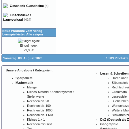
Geschenk-Gutscheine
(4)
Einzelstücke /
Lagerverkauf
(424)
Neue Produkte vom Verlag
Lernspielkiste
/
Alle zeigen
Bingo! ng/nk
29,95 €
Samstag, 08. August 2026
1.583 Produkte
Unsere Angebote / Kategorien:
Lesen & Schreiben
Sparpakete
Hören und 
Mathematik
Silbenspiele
Mengen
Rechtschre
Dienes-Material / Zehnersystem /
Grammatik
Stellenwerte
Lesespiele
Rechnen bis 20
Buchstabens
Rechnen bis 100
Wortschatzs
Rechnen bis 1000
Weitere Mate
Rechnen bis 1 Mio.
Bildkarten 
Kleines 1 x 1
DaZ (Deutsch als 
Rechnen mit Geld
Geographie
Zeit
Sachkunde