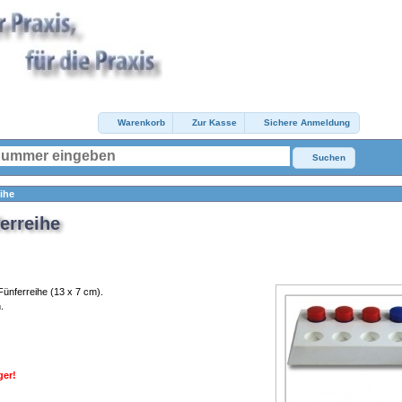
Warenkorb
Zur Kasse
Sichere Anmeldung
Suchen
ihe
erreihe
 Fünferreihe (13 x 7 cm).
h.
Dyskalkulie Rechenschwäche
ger!