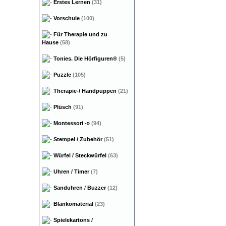
Erstes Lernen
(31)
Vorschule
(100)
Für Therapie und zu
Hause
(58)
Tonies. Die Hörfiguren®
(5)
Puzzle
(105)
Therapie-/ Handpuppen
(21)
Plüsch
(91)
Montessori
-»
(94)
Stempel / Zubehör
(51)
Würfel / Steckwürfel
(63)
Uhren / Timer
(7)
Sanduhren / Buzzer
(12)
Blankomaterial
(23)
Spielekartons /