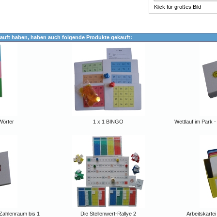
Klick für großes Bild
auft haben, haben auch folgende Produkte gekauft:
Wörter
1 x 1 BINGO
Wettlauf im Park 
 Zahlenraum bis 1
Die Stellenwert-Rallye 2
Arbeitskarte