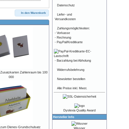
Datenschutz
In den Warenkorb
Liefer- und
Versandkosten
Zahlungsmöglichkeiten:
- Vorkasse
- Rechnung
- PayPal/Kreditkarte
- Barzahlung bei Abholung
Widerrufsbelehrung
- Zusatzkarten Zahlenraum bis 100
000
Newsletter bestellen
Alle Preise inkl. Mwst.
Dyslexia Quality Award
Hersteller Info
i zum Dienes-Grundschulsatz
Wissner