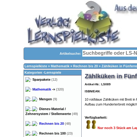
Artikelsuche:
Lernspielkiste
»
Mathematik
»
Rechnen bis 20
»
Zählküken in Fünferre
Kategorien -Lernspiele
Zählküken in Fünf
Sparpakete
(12)
Artikel-Nr.: LS089
Mathematik
-»
(320)
ISBN/EAN:
Mengen
(9)
10 rot/blaue Zählküken mit Brett in
Aufbau zum Hunderterbrett möglic
Dienes-Material /
Zehnersystem / Stellenwerte
(49)
Verfügbarkeit:
Rechnen bis 20
(48)
Nur noch 3 Stück am La
Rechnen bis 100
(23)