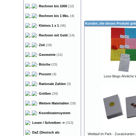
Rechnen bis 1000
(12)
Rechnen bis 1 Mio.
(4)
Kunden, die dieses Produkt gek
Kleines 1 x 1
(46)
Rechnen mit Geld
(14)
Zeit
(18)
Geometrie
(12)
Brüche
(23)
Prozent
(4)
Lese-Bingo Ähnliche 
Rationale Zahlen
(5)
Größen
(34)
Weitere Materialien
(19)
Koordinatensystem
Lesen / Schreiben
-»
(313)
DaZ (Deutsch als
Wettlauf im Park - Zusatzkarten