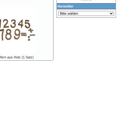
Hersteller
ffern aus Holz (1 Satz)