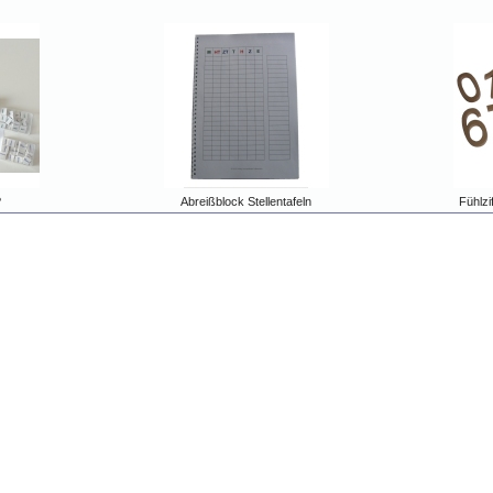
?
Abreißblock Stellentafeln
Fühlzi