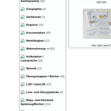
Zweitsprache)
(42)
000 000
Geographie
(2)
Sachkunde
(7)
Englisch
(15)
Konzentration
(60)
Merkfähigkeit
(27)
wen oder wenn
Wahrnehmung
-»
(82)
Artikulation /
Lautsprache
(28)
Motorik
(27)
Übungsmappen / Bücher
(49)
LÜK / miniLÜK
(67)
Lern- und Übungsblöcke
(9)
Baby- und Kleinkind-
Spielzeug/Bücher
(316)