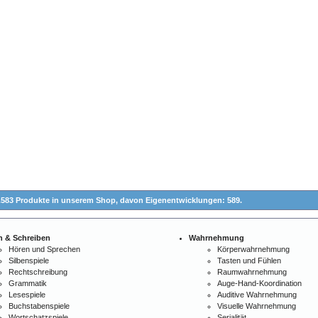
.583 Produkte in unserem Shop,
davon Eigenentwicklungen: 589.
n & Schreiben
Wahrnehmung
Hören und Sprechen
Körperwahrnehmung
Silbenspiele
Tasten und Fühlen
Rechtschreibung
Raumwahrnehmung
Grammatik
Auge-Hand-Koordination
Lesespiele
Auditive Wahrnehmung
Buchstabenspiele
Visuelle Wahrnehmung
Wortschatzspiele
Serialität