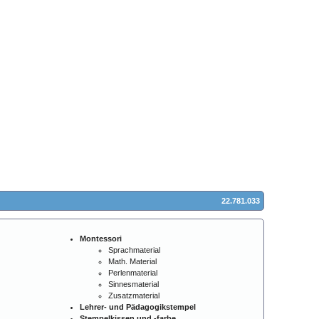
22.781.033
Montessori
Sprachmaterial
Math. Material
Perlenmaterial
Sinnesmaterial
Zusatzmaterial
Lehrer- und Pädagogikstempel
Stempelkissen und -farbe