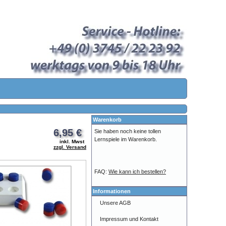
Warenkorb
6,95 €
Sie haben noch keine tollen
Lernspiele im Warenkorb.
inkl. Mwst
zzgl. Versand
FAQ:
Wie kann ich bestellen?
Informationen
Unsere AGB
Impressum und Kontakt