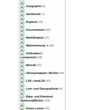
Geographie
(2)
Sachkunde
(7)
Englisch
(15)
Konzentration
(60)
Merkfähigkeit
(27)
Wahrnehmung
-»
(82)
Artikulation /
Lautsprache
(28)
Motorik
(27)
Übungsmappen / Bücher
(49)
LÜK / miniLÜK
(67)
Lern- und Übungsblöcke
(9)
Baby- und Kleinkind-
Spielzeug/Bücher
(316)
Erstes Lernen
(31)