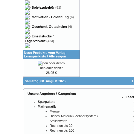
Spielezubehör
(61)
Motivation / Belohnung
(6)
Geschenk-Gutscheine
(4)
Einzelstücke /
Lagerverkauf
(424)
Neue Produkte vom Verlag
Lernspielkiste
/
Alle zeigen
den oder denn?
26,95 €
Samstag, 08. August 2026
1
Unsere Angebote / Kategorien:
Lese
Sparpakete
Mathematik
Mengen
Dienes-Material / Zehnersystem /
Stellenwerte
Rechnen bis 20
Rechnen bis 100