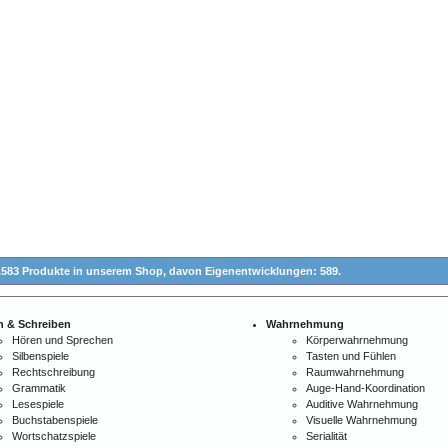
.583 Produkte in unserem Shop,
davon Eigenentwicklungen: 589.
n & Schreiben
Wahrnehmung
Hören und Sprechen
Körperwahrnehmung
Silbenspiele
Tasten und Fühlen
Rechtschreibung
Raumwahrnehmung
Grammatik
Auge-Hand-Koordination
Lesespiele
Auditive Wahrnehmung
Buchstabenspiele
Visuelle Wahrnehmung
Wortschatzspiele
Serialität