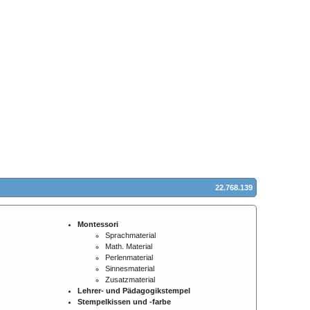
22.768.139
Montessori
Sprachmaterial
Math. Material
Perlenmaterial
Sinnesmaterial
Zusatzmaterial
Lehrer- und Pädagogikstempel
Stempelkissen und -farbe