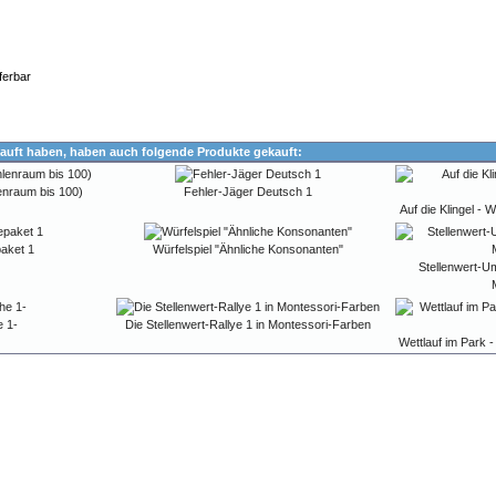
ferbar
auft haben, haben auch folgende Produkte gekauft:
lenraum bis 100)
Fehler-Jäger Deutsch 1
Auf die Klingel - 
paket 1
Würfelspiel "Ähnliche Konsonanten"
Stellenwert-U
 1-
Die Stellenwert-Rallye 1 in Montessori-Farben
Wettlauf im Park 