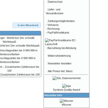
Datenschutz
Liefer- und
Versandkosten
Zahlungsmöglichkeiten:
- Vorkasse
In den Warenkorb
- Rechnung
- PayPal/Kreditkarte
Würfel los! Der schnelle Würfelspaß
- Barzahlung bei Abholung
Widerrufsbelehrung
mschlagzahlen bis 9 999 999 in
Montessorifarben
Newsletter bestellen
Alle Preise inkl. Mwst.
- Zusatzkarten Zahlenraum bis 100
Dyslexia Quality Award
Hersteller Info
Wissner