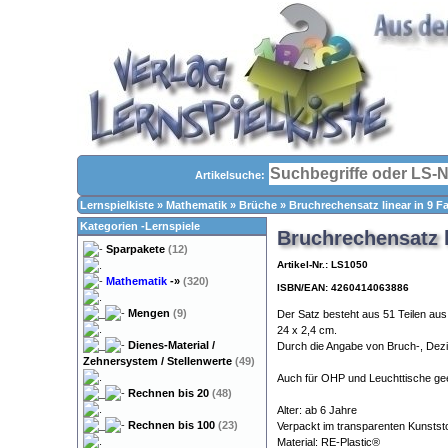
Artikelsuche:
Lernspielkiste
»
Mathematik
»
Brüche
»
Bruchrechensatz linear in 9 Fa
Kategorien -Lernspiele
Bruchrechensatz li
Sparpakete
(12)
Artikel-Nr.: LS1050
Mathematik
-»
(320)
ISBN/EAN: 4260414063886
Mengen
(9)
Der Satz besteht aus 51 Teilen aus
24 x 2,4 cm.
Dienes-Material /
Durch die Angabe von Bruch-, Dezi
Zehnersystem / Stellenwerte
(49)
Auch für OHP und Leuchttische gee
Rechnen bis 20
(48)
Alter: ab 6 Jahre
Rechnen bis 100
(23)
Verpackt im transparenten Kunststo
Material: RE-Plastic®