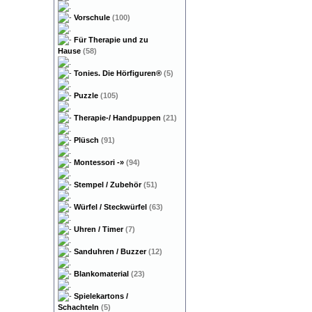
Vorschule
(100)
Für Therapie und zu
Hause
(58)
Tonies. Die Hörfiguren®
(5)
Puzzle
(105)
Therapie-/ Handpuppen
(21)
Plüsch
(91)
Montessori
-»
(94)
Stempel / Zubehör
(51)
Würfel / Steckwürfel
(63)
Uhren / Timer
(7)
Sanduhren / Buzzer
(12)
Blankomaterial
(23)
Spielekartons /
Schachteln
(5)