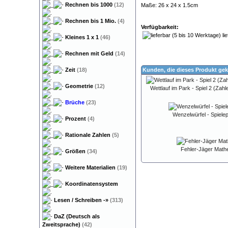
Rechnen bis 1000
(12)
Maße: 26 x 24 x 1.5cm
Rechnen bis 1 Mio.
(4)
Verfügbarkeit:
lie
Kleines 1 x 1
(46)
Rechnen mit Geld
(14)
Zeit
(18)
Kunden, die dieses Produkt gek
Geometrie
(12)
Wettlauf im Park - Spiel 2 (Zah
Brüche
(23)
Wenzelwürfel - Spiele
Prozent
(4)
Rationale Zahlen
(5)
Fehler-Jäger Mathe
Größen
(34)
Weitere Materialien
(19)
Koordinatensystem
Lesen / Schreiben
-»
(313)
DaZ (Deutsch als
Zweitsprache)
(42)