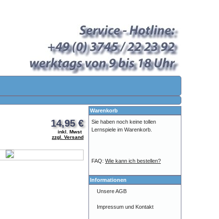
Warenkorb
14,95 €
Sie haben noch keine tollen
Lernspiele im Warenkorb.
inkl. Mwst
zzgl. Versand
FAQ:
Wie kann ich bestellen?
Informationen
Unsere AGB
Impressum und Kontakt