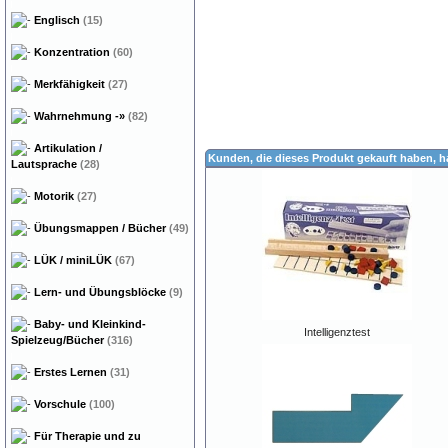
Englisch
(15)
Konzentration
(60)
Merkfähigkeit
(27)
Wahrnehmung
-»
(82)
Artikulation /
Kunden, die dieses Produkt gekauft haben, 
Lautsprache
(28)
Motorik
(27)
Übungsmappen / Bücher
(49)
LÜK / miniLÜK
(67)
Lern- und Übungsblöcke
(9)
Baby- und Kleinkind-
Intelligenztest
Spielzeug/Bücher
(316)
Erstes Lernen
(31)
Vorschule
(100)
Für Therapie und zu