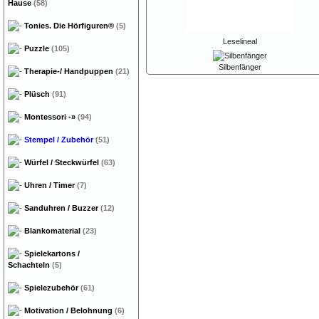
Hause
(58)
Tonies. Die Hörfiguren®
(5)
Leselineal
Puzzle
(105)
Silbenfänger
Therapie-/ Handpuppen
(21)
Plüsch
(91)
Montessori
-»
(94)
Stempel / Zubehör
(51)
Würfel / Steckwürfel
(63)
Uhren / Timer
(7)
Sanduhren / Buzzer
(12)
Blankomaterial
(23)
Spielekartons /
Schachteln
(5)
Spielezubehör
(61)
Motivation / Belohnung
(6)