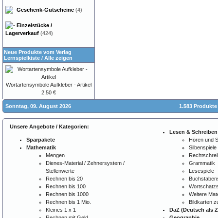
Geschenk-Gutscheine
(4)
Einzelstücke /
Lagerverkauf
(424)
Neue Produkte vom Verlag
Lernspielkiste
/
Alle zeigen
Wortartensymbole Aufkleber - Artikel
2,50 €
Sonntag, 09. August 2026
1.583 Produkte
Unsere Angebote / Kategorien:
Lesen & Schreiben
Sparpakete
Hören und 
Mathematik
Silbenspiele
Mengen
Rechtschre
Dienes-Material / Zehnersystem /
Grammatik
Stellenwerte
Lesespiele
Rechnen bis 20
Buchstabens
Rechnen bis 100
Wortschatzs
Rechnen bis 1000
Weitere Mate
Rechnen bis 1 Mio.
Bildkarten 
Kleines 1 x 1
DaZ (Deutsch als 
Rechnen mit Geld
Geographie