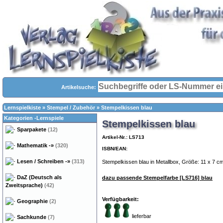
Artikelsuche:
Lernspielkiste
»
Stempel / Zubehör
»
Stempelkissen blau
Kategorien -Lernspiele
Stempelkissen blau
Sparpakete
(12)
Artikel-Nr.: LS713
Mathematik
-»
(320)
ISBN/EAN:
Lesen / Schreiben
-»
(313)
Stempelkissen blau in Metallbox, Größe: 11 x 7 c
DaZ (Deutsch als
dazu passende Stempelfarbe [LS716] blau
Zweitsprache)
(42)
Verfügbarkeit:
Geographie
(2)
lieferbar
Sachkunde
(7)