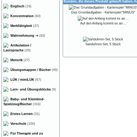
Kunden, die dieses Produkt gekauft haben, 
Englisch
(15)
Das Grundaufgaben - Kartenspiel "MINUS"
Konzentration
(60)
Auf den Anfang kommt es an ...
Merkfähigkeit
(27)
Wahrnehmung
-»
(82)
Sanduhren-Set, 5 Stück
Artikulation /
Lautsprache
(28)
Motorik
(27)
Übungsmappen / Bücher
(49)
LÜK / miniLÜK
(67)
Lern- und Übungsblöcke
(9)
Baby- und Kleinkind-
Spielzeug/Bücher
(316)
Erstes Lernen
(31)
Vorschule
(100)
Für Therapie und zu