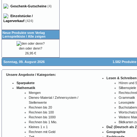
Geschenk-Gutscheine
(4)
Einzelstücke /
Lagerverkauf
(424)
Neue Produkte vom Verlag
Lernspielkiste
/
Alle zeigen
den oder denn?
26,95 €
Sonntag, 09. August 2026
1.582 Produkte
Unsere Angebote / Kategorien:
Lesen & Schreiben
Sparpakete
Hören und 
Mathematik
Silbenspiele
Mengen
Rechtschre
Dienes-Material / Zehnersystem /
Grammatik
Stellenwerte
Lesespiele
Rechnen bis 20
Buchstabens
Rechnen bis 100
Wortschatzs
Rechnen bis 1000
Weitere Mate
Rechnen bis 1 Mio.
Bildkarten 
Kleines 1 x 1
DaZ (Deutsch als 
Rechnen mit Geld
Geographie
Zeit
Sachkunde