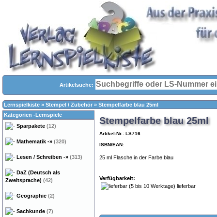
Artikelsuche:
Lernspielkiste
»
Stempel / Zubehör
»
Stempelfarbe blau 25ml
Kategorien -Lernspiele
Stempelfarbe blau 25ml
Sparpakete
(12)
Artikel-Nr.: LS716
Mathematik
-»
(320)
ISBN/EAN:
Lesen / Schreiben
-»
(313)
25 ml Flasche in der Farbe blau
DaZ (Deutsch als
Verfügbarkeit:
Zweitsprache)
(42)
lieferbar
Geographie
(2)
Sachkunde
(7)