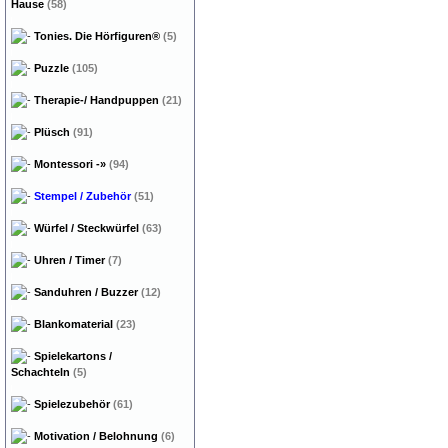
Hause
(58)
Tonies. Die Hörfiguren®
(5)
Puzzle
(105)
Therapie-/ Handpuppen
(21)
Plüsch
(91)
Montessori
-»
(94)
Stempel / Zubehör
(51)
Würfel / Steckwürfel
(63)
Uhren / Timer
(7)
Sanduhren / Buzzer
(12)
Blankomaterial
(23)
Spielekartons /
Schachteln
(5)
Spielezubehör
(61)
Motivation / Belohnung
(6)