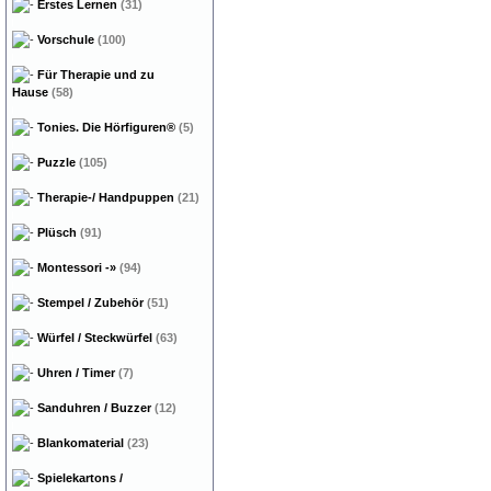
Erstes Lernen
(31)
Vorschule
(100)
Für Therapie und zu
Hause
(58)
Tonies. Die Hörfiguren®
(5)
Puzzle
(105)
Therapie-/ Handpuppen
(21)
Plüsch
(91)
Montessori
-»
(94)
Stempel / Zubehör
(51)
Würfel / Steckwürfel
(63)
Uhren / Timer
(7)
Sanduhren / Buzzer
(12)
Blankomaterial
(23)
Spielekartons /