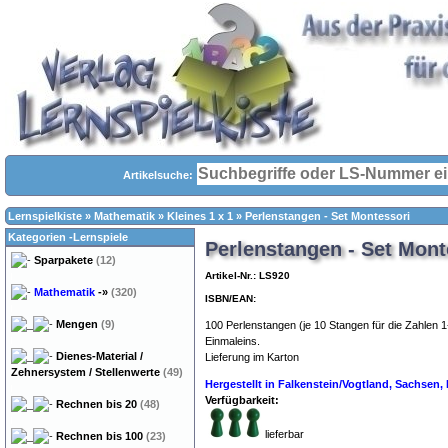
Artikelsuche:
Lernspielkiste
»
Mathematik
»
Kleines 1 x 1
»
Perlenstangen - Set Montessori
Kategorien -Lernspiele
Perlenstangen - Set Mont
Sparpakete
(12)
Artikel-Nr.: LS920
Mathematik
-»
(320)
ISBN/EAN:
Mengen
(9)
100 Perlenstangen (je 10 Stangen für die Zahlen 
Einmaleins.
Dienes-Material /
Lieferung im Karton
Zehnersystem / Stellenwerte
(49)
Hergestellt in Falkenstein/Vogtland, Sachsen
Verfügbarkeit:
Rechnen bis 20
(48)
lieferbar
Rechnen bis 100
(23)