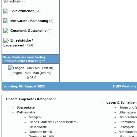
Schachteln
(5)
Spielezubehör
(61)
Motivation / Belohnung
(6)
Geschenk-Gutscheine
(4)
Einzelstücke /
Lagerverkauf
(424)
Neue Produkte vom Verlag
Lernspielkiste
/
Alle zeigen
Längen - Mau-Mau (cm-m)
10,95 €
Sonntag, 09. August 2026
1.583 Produkte
Unsere Angebote / Kategorien:
Lesen & Schreiben
Sparpakete
Hören und 
Mathematik
Silbenspiele
Mengen
Rechtschre
Dienes-Material / Zehnersystem /
Grammatik
Stellenwerte
Lesespiele
Rechnen bis 20
Buchstabens
Rechnen bis 100
Wortschatzs