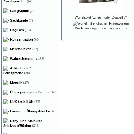
Zweitsprache)
(42)
Geographie
(2)
Würfelspiel "Einfach oder Doppelt ?"
Sachkunde
(7)
Würfel mit englischen Fragewörtern
Englisch
(15)
Konzentration
(60)
Merkfähigkeit
(27)
Wahrnehmung
-»
(82)
Artikulation /
Lautsprache
(28)
Motorik
(27)
Übungsmappen / Bücher
(49)
LÜK / miniLÜK
(67)
Lern- und Übungsblöcke
(9)
Baby- und Kleinkind-
Spielzeug/Bücher
(316)