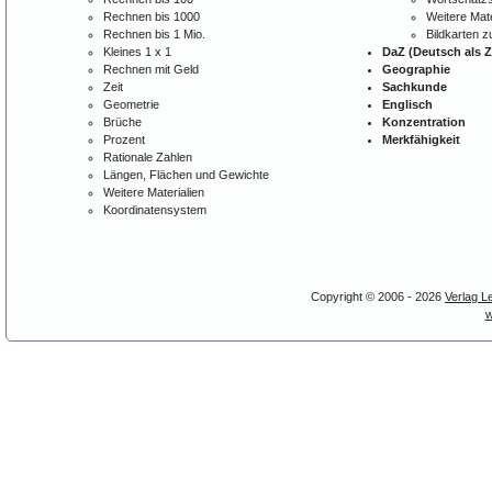
Rechnen bis 1000
Weitere Mate
Rechnen bis 1 Mio.
Bildkarten 
Kleines 1 x 1
DaZ (Deutsch als 
Rechnen mit Geld
Geographie
Zeit
Sachkunde
Geometrie
Englisch
Brüche
Konzentration
Prozent
Merkfähigkeit
Rationale Zahlen
Längen, Flächen und Gewichte
Weitere Materialien
Koordinatensystem
Copyright © 2006 - 2026
Verlag L
w