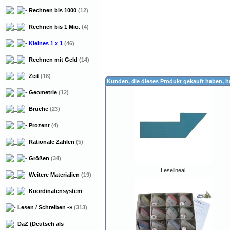
Rechnen bis 1000
(12)
Rechnen bis 1 Mio.
(4)
Kleines 1 x 1
(46)
Rechnen mit Geld
(14)
Zeit
(18)
Kunden, die dieses Produkt gekauft haben, 
Geometrie
(12)
Brüche
(23)
Prozent
(4)
Rationale Zahlen
(5)
Größen
(34)
Leselineal
Weitere Materialien
(19)
Koordinatensystem
Lesen / Schreiben
-»
(313)
DaZ (Deutsch als