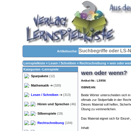
Artikelsuche:
Lernspielkiste
»
Lesen / Schreiben
»
Rechtschreibung
»
wen oder we
Kategorien -Lernspiele
wen oder wenn?
Sparpakete
(12)
Artikel-Nr.: LS956
Mathematik
-»
(320)
ISBN/EAN:
Lesen / Schreiben
-»
(313)
Beide Wörter unterscheiden sich 
oftmals zur Stolperfalle in der Rec
Hören und Sprechen
(46)
Dieses Material soll helfen, Sicher
Übung zu verinnerlichen.
Silbenspiele
(19)
Das Material eignet sich für Einzel
Rechtschreibung
(104)
Inhalt: