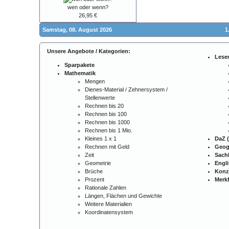
wen oder wenn?
26,95 €
Samstag, 08. August 2026
1
Unsere Angebote / Kategorien:
Lese
Sparpakete
Mathematik
Mengen
Dienes-Material / Zehnersystem /
Stellenwerte
Rechnen bis 20
Rechnen bis 100
Rechnen bis 1000
Rechnen bis 1 Mio.
Kleines 1 x 1
DaZ (
Rechnen mit Geld
Geog
Zeit
Sach
Geometrie
Engl
Brüche
Konz
Prozent
Merkf
Rationale Zahlen
Längen, Flächen und Gewichte
Weitere Materialien
Koordinatensystem