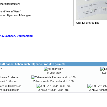
wierigkeitsstufen)
" und "wenn/Wenn"
svorschlägen und Lösungen
Klick für großes Bild
land, Sachsen, Deutschland
auft haben, haben auch folgende Produkte gekauft:
fiel oder viel?
Lese
tatt 3. Klasse
Zahlenstrahl - Rechenband 1 - 100
re im Holzkasten
JIXELZ "Hund" - 350 Teile
JIXELZ "Einhor