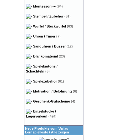
Montessori
-»
(94)
Stempel / Zubehör
(51)
Würfel / Steckwürfel
(63)
Uhren / Timer
(7)
Sanduhren / Buzzer
(12)
Blankomaterial
(23)
Spielekartons /
Schachteln
(5)
Spielezubehör
(61)
Motivation / Belohnung
(6)
Geschenk-Gutscheine
(4)
Einzelstücke /
Lagerverkauf
(424)
Neue Produkte vom Verlag
Lernspielkiste
/
Alle zeigen