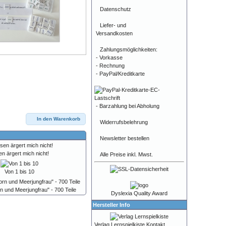
Datenschutz
Liefer- und
Versandkosten
Zahlungsmöglichkeiten:
- Vorkasse
- Rechnung
- PayPal/Kreditkarte
- Barzahlung bei Abholung
In den Warenkorb
Widerrufsbelehrung
Newsletter bestellen
n ärgert mich nicht!
Alle Preise inkl. Mwst.
Von 1 bis 10
n und Meerjungfrau" - 700 Teile
Dyslexia Quality Award
Hersteller Info
Verlag Lernspielkiste Kontakt