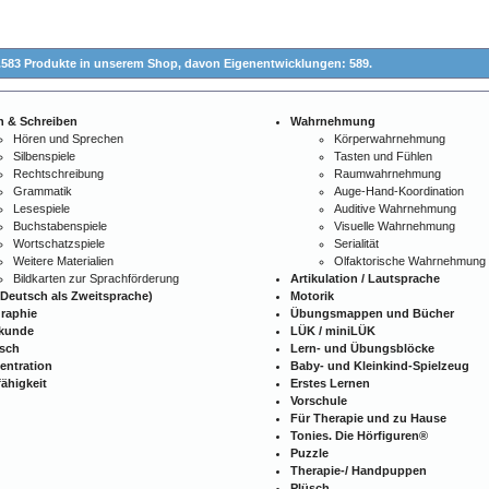
.583 Produkte in unserem Shop,
davon Eigenentwicklungen: 589.
n & Schreiben
Wahrnehmung
Hören und Sprechen
Körperwahrnehmung
Silbenspiele
Tasten und Fühlen
Rechtschreibung
Raumwahrnehmung
Grammatik
Auge-Hand-Koordination
Lesespiele
Auditive Wahrnehmung
Buchstabenspiele
Visuelle Wahrnehmung
Wortschatzspiele
Serialität
Weitere Materialien
Olfaktorische Wahrnehmung
Bildkarten zur Sprachförderung
Artikulation / Lautsprache
Deutsch als Zweitsprache)
Motorik
raphie
Übungsmappen und Bücher
kunde
LÜK / miniLÜK
isch
Lern- und Übungsblöcke
entration
Baby- und Kleinkind-Spielzeug
ähigkeit
Erstes Lernen
Vorschule
Für Therapie und zu Hause
Tonies. Die Hörfiguren®
Puzzle
Therapie-/ Handpuppen
Plüsch