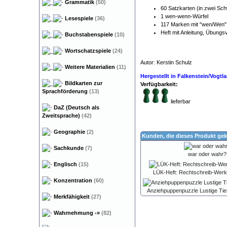
Grammatik
(50)
60 Satzkarten (in zwei Sch
1 wen-wenn-Würfel
Lesespiele
(36)
117 Marken mit "wen/Wen
Heft mit Anleitung, Übung
Buchstabenspiele
(10)
Wortschatzspiele
(24)
Autor: Kerstin Schulz
Weitere Materialien
(11)
Hergestellt in Falkenstein/Vogt
Bildkarten zur
Verfügbarkeit:
Sprachförderung
(13)
lieferbar
DaZ (Deutsch als
Zweitsprache)
(42)
Geographie
(2)
Kunden, die dieses Produkt gek
Sachkunde
(7)
war oder wahr?
Englisch
(15)
LÜK-Heft: Rechtschreib-Werks
Konzentration
(60)
Anziehpuppenpuzzle Lustige Tie
Merkfähigkeit
(27)
Wahrnehmung
-»
(82)