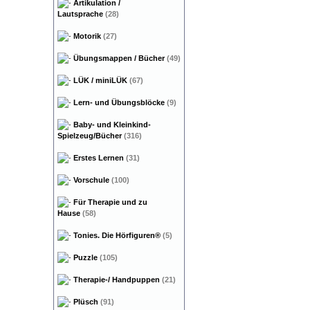
Artikulation /
Lautsprache
(28)
Motorik
(27)
Übungsmappen / Bücher
(49)
LÜK / miniLÜK
(67)
Lern- und Übungsblöcke
(9)
Baby- und Kleinkind-
Spielzeug/Bücher
(316)
Erstes Lernen
(31)
Vorschule
(100)
Für Therapie und zu
Hause
(58)
Tonies. Die Hörfiguren®
(5)
Puzzle
(105)
Therapie-/ Handpuppen
(21)
Plüsch
(91)