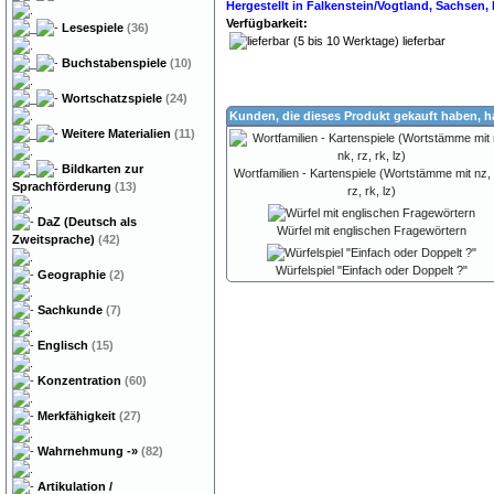
Hergestellt in Falkenstein/Vogtland, Sachsen
Verfügbarkeit:
Lesespiele
(36)
lieferbar
Buchstabenspiele
(10)
Wortschatzspiele
(24)
Kunden, die dieses Produkt gekauft haben, 
Weitere Materialien
(11)
Bildkarten zur
Wortfamilien - Kartenspiele (Wortstämme mit nz, 
Sprachförderung
(13)
rz, rk, lz)
DaZ (Deutsch als
Würfel mit englischen Fragewörtern
Zweitsprache)
(42)
Würfelspiel "Einfach oder Doppelt ?"
Geographie
(2)
Sachkunde
(7)
Englisch
(15)
Konzentration
(60)
Merkfähigkeit
(27)
Wahrnehmung
-»
(82)
Artikulation /