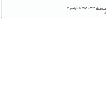
Copyright © 2006 - 2026
Verlag L
w