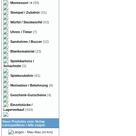
Montessori
-»
(94)
Stempel / Zubehör
(51)
Würfel / Steckwürfel
(63)
Uhren / Timer
(7)
Sanduhren / Buzzer
(12)
Blankomaterial
(23)
Spielekartons /
Schachteln
(5)
Spielezubehör
(61)
Motivation / Belohnung
(6)
Geschenk-Gutscheine
(4)
Einzelstücke /
Lagerverkauf
(424)
Neue Produkte vom Verlag
Lernspielkiste
/
Alle zeigen