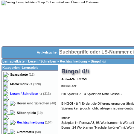
Artikelsuche:
Lernspielkiste
»
Lesen / Schreiben
»
Rechtschreibung
»
Bingo! ü/i
Kategorien -Lernspiele
Bingo! ü/i
Sparpakete
(12)
Artikel-Nr.: LS759
Mathematik
-»
(320)
ISBN/EAN:
Lesen / Schreiben
-»
(313)
Ein Spiel für 2 - 4 Spieler ab Mitte Klasse 2.
Hören und Sprechen
(46)
BINGO! - ü / i fördert die Differenzierung der ähnli
Spielmarken jedoch richtig ablegen, ist eine deutli
Silbenspiele
(19)
Inhalt:
Rechtschreibung
(104)
Spielplan im Format A3, 96 Wortkarten mit Wörterl
Bonus: 24 Wortkarten "Nachdenkwörter" mit Wörte
Grammatik
(50)