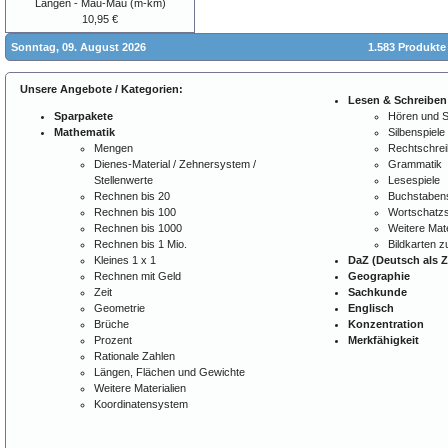
Längen - Mau-Mau (m-km)
10,95 €
Sonntag, 09. August 2026
1.583 Produkte
Unsere Angebote / Kategorien:
Lesen & Schreiben
Sparpakete
Hören und 
Mathematik
Silbenspiele
Mengen
Rechtschre
Dienes-Material / Zehnersystem /
Grammatik
Stellenwerte
Lesespiele
Rechnen bis 20
Buchstabens
Rechnen bis 100
Wortschatzs
Rechnen bis 1000
Weitere Mate
Rechnen bis 1 Mio.
Bildkarten 
Kleines 1 x 1
DaZ (Deutsch als 
Rechnen mit Geld
Geographie
Zeit
Sachkunde
Geometrie
Englisch
Brüche
Konzentration
Prozent
Merkfähigkeit
Rationale Zahlen
Längen, Flächen und Gewichte
Weitere Materialien
Koordinatensystem