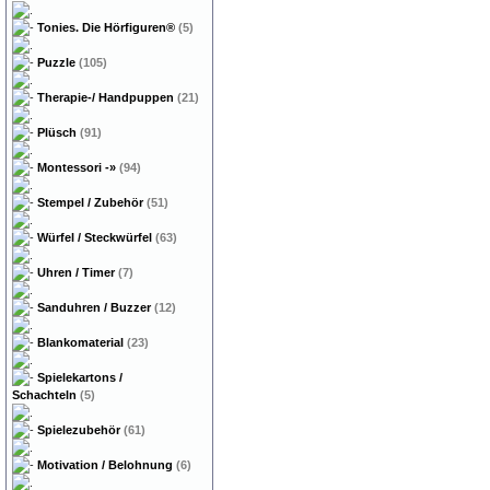
Tonies. Die Hörfiguren®
(5)
Puzzle
(105)
Therapie-/ Handpuppen
(21)
Plüsch
(91)
Montessori
-»
(94)
Stempel / Zubehör
(51)
Würfel / Steckwürfel
(63)
Uhren / Timer
(7)
Sanduhren / Buzzer
(12)
Blankomaterial
(23)
Spielekartons /
Schachteln
(5)
Spielezubehör
(61)
Motivation / Belohnung
(6)