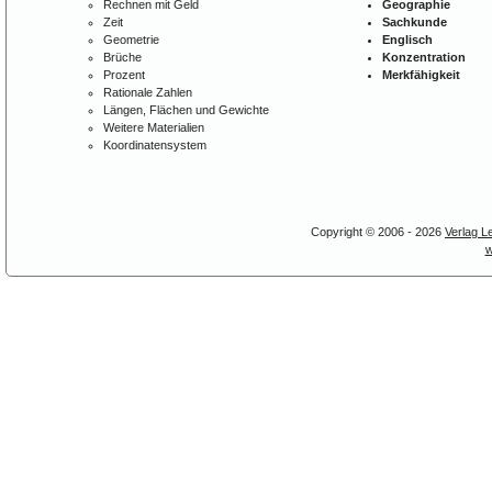
Rechnen mit Geld
Geographie
Zeit
Sachkunde
Geometrie
Englisch
Brüche
Konzentration
Prozent
Merkfähigkeit
Rationale Zahlen
Längen, Flächen und Gewichte
Weitere Materialien
Koordinatensystem
Copyright © 2006 - 2026
Verlag L
w