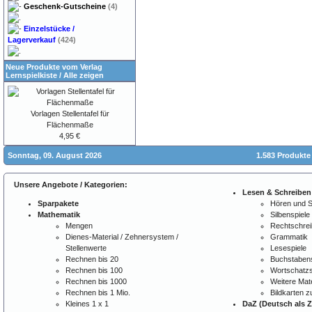
Geschenk-Gutscheine
(4)
Einzelstücke /
Lagerverkauf
(424)
Neue Produkte vom Verlag
Lernspielkiste
/
Alle zeigen
Vorlagen Stellentafel für
Flächenmaße
4,95 €
Sonntag, 09. August 2026
1.583 Produkte
Unsere Angebote / Kategorien:
Lesen & Schreiben
Sparpakete
Hören und 
Mathematik
Silbenspiele
Mengen
Rechtschre
Dienes-Material / Zehnersystem /
Grammatik
Stellenwerte
Lesespiele
Rechnen bis 20
Buchstabens
Rechnen bis 100
Wortschatzs
Rechnen bis 1000
Weitere Mate
Rechnen bis 1 Mio.
Bildkarten 
Kleines 1 x 1
DaZ (Deutsch als 