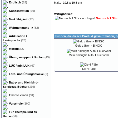
Englisch
(15)
Maße: 19,5 x 19,5 cm
Konzentration
(60)
Verfügbarkeit:
Nur noch 1 Stü
Merkfähigkeit
(27)
Wahrnehmung
-»
(82)
Artikulation /
Kunden, die dieses Produkt gekauft haben, 
Lautsprache
(28)
Geld zählen - BINGO
Motorik
(27)
Mein Kiddilight-Auto. Feuerwehr
Übungsmappen / Bücher
(49)
LÜK / miniLÜK
(67)
Die 4 Fälle
Lern- und Übungsblöcke
(9)
Baby- und Kleinkind-
Spielzeug/Bücher
(316)
Erstes Lernen
(31)
Vorschule
(100)
Für Therapie und zu
Hause
(58)