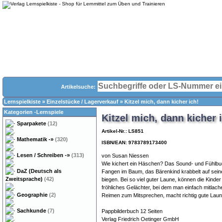
Artikelsuche:
Lernspielkiste
»
Einzelstücke / Lagerverkauf
»
Kitzel mich, dann kicher ich!
Kategorien -Lernspiele
Kitzel mich, dann kicher 
Sparpakete
(12)
Artikel-Nr.: LS851
Mathematik
-»
(320)
ISBN/EAN: 9783789173400
Lesen / Schreiben
-»
(313)
von Susan Niessen
Wie kichert ein Häschen? Das Sound- und Fühlbu
DaZ (Deutsch als
Fangen im Baum, das Bärenkind krabbelt auf sein
Zweitsprache)
(42)
biegen. Bei so viel guter Laune, können die Kinde
fröhliches Gelächter, bei dem man einfach mitla
Geographie
(2)
Reimen zum Mitsprechen, macht richtig gute Laun
Sachkunde
(7)
Pappbilderbuch 12 Seiten
Verlag Friedrich Oetinger GmbH