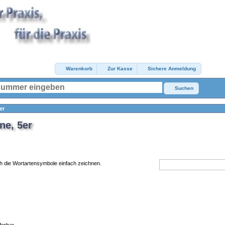
Warenkorb
Zur Kasse
Sichere Anmeldung
Suchen
er
ne, 5er
ch die Wortartensymbole einfach zeichnen.
 Montessori Sprachmaterial Montessori-Wortartenschablone