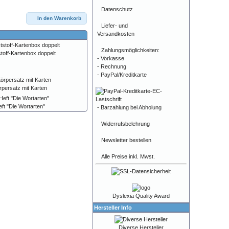
Datenschutz
In den Warenkorb
Liefer- und
Versandkosten
Zahlungsmöglichkeiten:
toff-Kartenbox doppelt
- Vorkasse
- Rechnung
- PayPal/Kreditkarte
rpersatz mit Karten
ft "Die Wortarten"
- Barzahlung bei Abholung
Widerrufsbelehrung
Newsletter bestellen
Alle Preise inkl. Mwst.
Dyslexia Quality Award
Hersteller Info
Diverse Hersteller