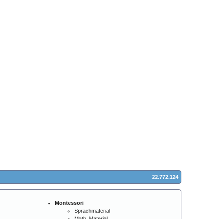
22.772.124
Montessori
Sprachmaterial
Math. Material