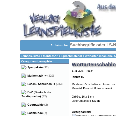
Artikelsuche:
Lernspielkiste
»
Montessori
»
Sprachmaterial
»
Wortartenschablone, 5
Kategorien -Lernspiele
Wortartenschablo
Sparpakete
(12)
Artikel-Nr.: LS681
Mathematik
-»
(320)
ISBN/EAN:
Lesen / Schreiben
-»
(313)
Mit diesen 5 Schablonen lassen si
Material: Kunststoff, transparent
DaZ (Deutsch als
Zweitsprache)
(42)
Größe: 16 x 5 cm
Lieferumfang:
5 Stück
Legasthenie
Geographie
(2)
Verfügbarkeit:
Sachkunde
(7)