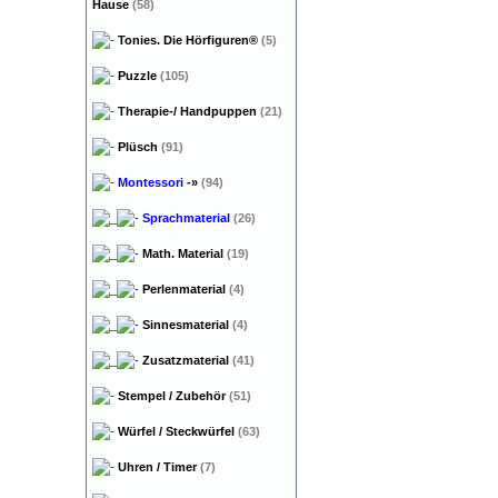
Hause
(58)
Tonies. Die Hörfiguren®
(5)
Puzzle
(105)
Therapie-/ Handpuppen
(21)
Plüsch
(91)
Montessori
-»
(94)
Sprachmaterial
(26)
Math. Material
(19)
Perlenmaterial
(4)
Sinnesmaterial
(4)
Zusatzmaterial
(41)
Stempel / Zubehör
(51)
Würfel / Steckwürfel
(63)
Uhren / Timer
(7)