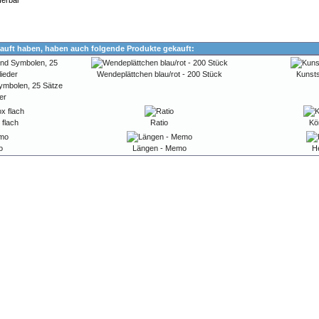
ferbar
auft haben, haben auch folgende Produkte gekauft:
Wendeplättchen blau/rot - 200 Stück
Kunsts
Symbolen, 25 Sätze
er
 flach
Ratio
Kö
o
Längen - Memo
He