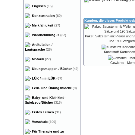
lie
Englisch
(15)
Konzentration
(60)
Kunden, die dieses Produkt gek
Merkfähigkeit
(27)
Wahrnehmung
-»
(82)
Paket: Satzstern mit Pfeilen und 
und 190 Satzglied
Artikulation /
Lautsprache
(28)
Kunststoff-Kartenbox
Motorik
(27)
Gewichte - Mem
Übungsmappen / Bücher
(49)
LÜK / miniLÜK
(67)
Lern- und Übungsblöcke
(9)
Baby- und Kleinkind-
Spielzeug/Bücher
(316)
Erstes Lernen
(31)
Vorschule
(100)
Für Therapie und zu