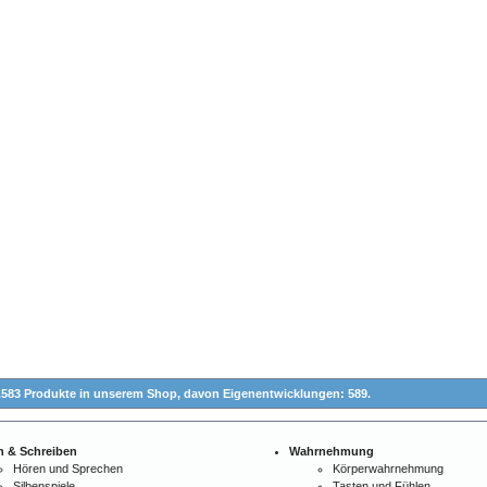
.583 Produkte in unserem Shop,
davon Eigenentwicklungen: 589.
n & Schreiben
Wahrnehmung
Hören und Sprechen
Körperwahrnehmung
Silbenspiele
Tasten und Fühlen