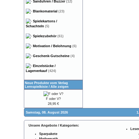
Sanduhren / Buzzer
(12)
Blankomaterial
(23)
Spielekartons /
Schachteln
(5)
Spielezubehör
(61)
Motivation / Belohnung
(6)
Geschenk-Gutscheine
(4)
Einzelstücke /
Lagerverkauf
(424)
Neue Produkte vom Verlag
Lernspielkiste
/
Alle zeigen
F oder V?
28,95 €
Samstag, 08. August 2026
1
Unsere Angebote / Kategorien:
Lese
Sparpakete
Mathematik