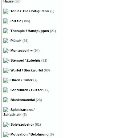
Hause
(58)
Tonies. Die Hörfiguren®
(5)
Puzzle
(105)
Therapie-/ Handpuppen
(21)
Plüsch
(91)
Montessori
-»
(94)
Stempel / Zubehör
(51)
Würfel / Steckwürfel
(63)
Uhren / Timer
(7)
Sanduhren / Buzzer
(12)
Blankomaterial
(23)
Spielekartons /
Schachteln
(5)
Spielezubehör
(61)
Motivation / Belohnung
(6)