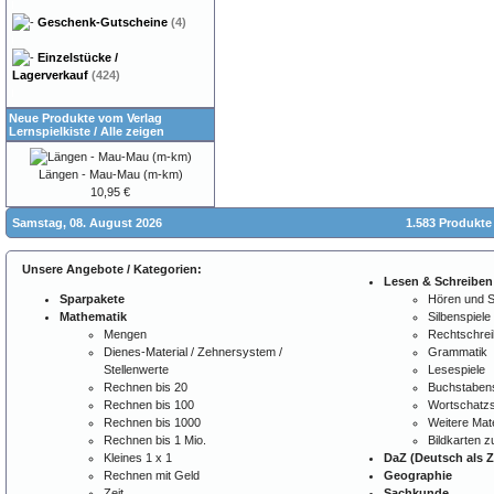
Geschenk-Gutscheine
(4)
Einzelstücke /
Lagerverkauf
(424)
Neue Produkte vom Verlag
Lernspielkiste
/
Alle zeigen
Längen - Mau-Mau (m-km)
10,95 €
Samstag, 08. August 2026
1.583 Produkte
Unsere Angebote / Kategorien:
Lesen & Schreiben
Sparpakete
Hören und 
Mathematik
Silbenspiele
Mengen
Rechtschre
Dienes-Material / Zehnersystem /
Grammatik
Stellenwerte
Lesespiele
Rechnen bis 20
Buchstabens
Rechnen bis 100
Wortschatzs
Rechnen bis 1000
Weitere Mate
Rechnen bis 1 Mio.
Bildkarten 
Kleines 1 x 1
DaZ (Deutsch als 
Rechnen mit Geld
Geographie
Zeit
Sachkunde