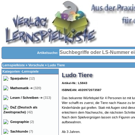
Artikelsuche:
Lernspielkiste
»
Vorschule
»
Ludo Tiere
Kategorien -Lernspiele
Ludo Tiere
Sparpakete
(12)
Artikel-Nr.: LS843
Mathematik
-»
(320)
ISBN/EAN: 4020972073587
Lesen / Schreiben
-»
(313)
Das bekannte Würfelspiel für 4 Personen ist mit lu
Wer schafft es zuerst, die Tiere nach Hause zu b
DaZ (Deutsch als
Kinderhände gut greifen. Statt mit Augen sind dies
Zweitsprache)
(42)
erleichtern dem Nachwuchs, die nächsten Schritte 
Nach dem Spielvergnügen lassen sich Figuren und
Geographie
(2)
aufbewahren.
Sachkunde
(7)
Ab 3 Jahren.