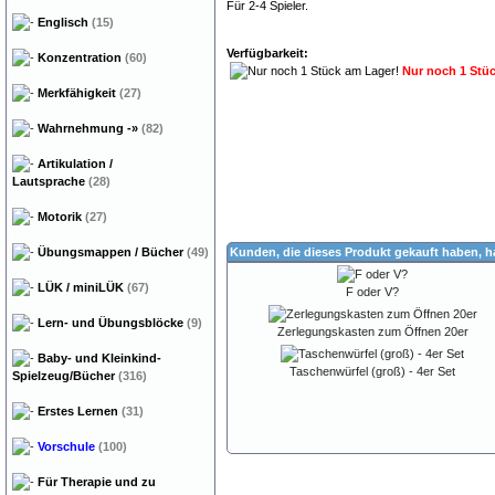
Für 2-4 Spieler.
Englisch
(15)
Verfügbarkeit:
Konzentration
(60)
Nur noch 1 Stü
Merkfähigkeit
(27)
Wahrnehmung
-»
(82)
Artikulation /
Lautsprache
(28)
Motorik
(27)
Übungsmappen / Bücher
(49)
Kunden, die dieses Produkt gekauft haben, 
LÜK / miniLÜK
(67)
F oder V?
Lern- und Übungsblöcke
(9)
Zerlegungskasten zum Öffnen 20er
Baby- und Kleinkind-
Taschenwürfel (groß) - 4er Set
Spielzeug/Bücher
(316)
Erstes Lernen
(31)
Vorschule
(100)
Für Therapie und zu