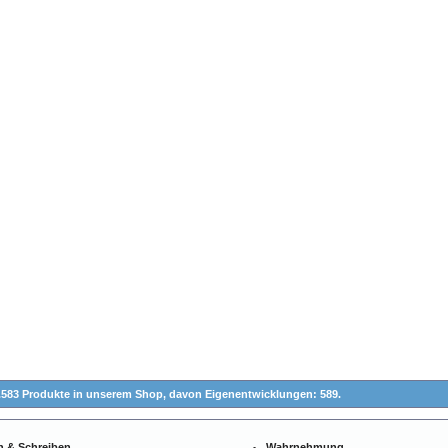
.583 Produkte in unserem Shop,
davon Eigenentwicklungen: 589.
n & Schreiben
Wahrnehmung