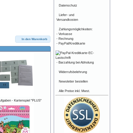
Datenschutz
Liefer- und
Versandkosten
Zahlungsmöglichkeiten:
- Vorkasse
- Rechnung
In den Warenkorb
- PayPal/Kreditkarte
- Barzahlung bei Abholung
Widerrufsbelehrung
Newsletter bestellen
Alle Preise inkl. Mwst.
fgaben - Kartenspiel "PLUS"