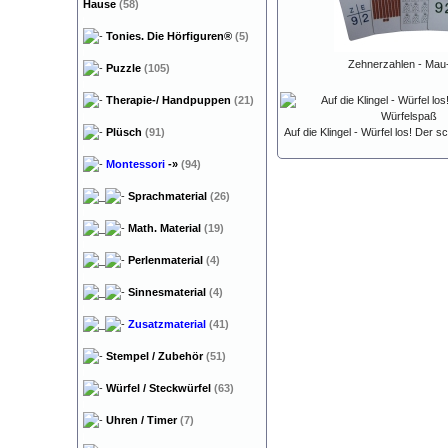
Hause
(58)
Tonies. Die Hörfiguren®
(5)
Zehnerzahlen - Ma
Puzzle
(105)
Therapie-/ Handpuppen
(21)
Plüsch
(91)
Auf die Klingel - Würfel los! Der 
Montessori
-»
(94)
Sprachmaterial
(26)
Math. Material
(19)
Perlenmaterial
(4)
Sinnesmaterial
(4)
Zusatzmaterial
(41)
Stempel / Zubehör
(51)
Würfel / Steckwürfel
(63)
Uhren / Timer
(7)