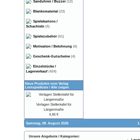
Sanduhren / Buzzer
(12)
Blankomaterial
(23)
Spielekartons /
Schachteln
(5)
Spielezubehör
(61)
Motivation / Belohnung
(6)
Geschenk-Gutscheine
(4)
Einzelstücke /
Lagerverkauf
(424)
Neue Produkte vom Verlag
Lernspielkiste
/
Alle zeigen
Vorlagen Stellentafel für
Längenmaße
4,95 €
Samstag, 08. August 2026
1
Unsere Angebote / Kategorien:
Lese