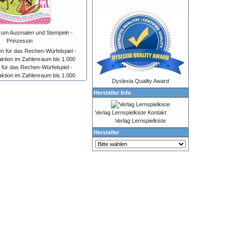
 zum Ausmalen und Stempeln -
Prinzessin
 für das Rechen-Würfelspiel -
aktion im Zahlenraum bis 1.000
Dyslexia Quality Award
Hersteller Info
Verlag Lernspielkiste Kontakt
Verlag Lernspielkiste
Hersteller