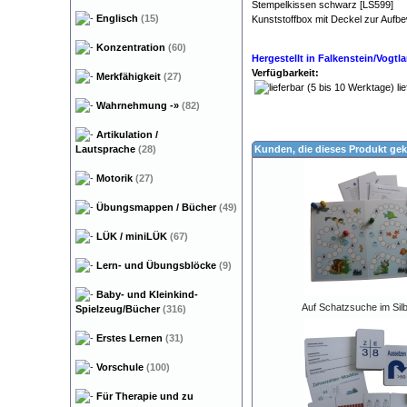
Stempelkissen schwarz [LS599]
Englisch
(15)
Kunststoffbox mit Deckel zur Aufb
Dyskalkulie Rechenschwäche
Konzentration
(60)
Hergestellt in Falkenstein/Vogt
Verfügbarkeit:
Merkfähigkeit
(27)
lie
Wahrnehmung
-»
(82)
Artikulation /
Lautsprache
(28)
Kunden, die dieses Produkt gek
Motorik
(27)
Übungsmappen / Bücher
(49)
LÜK / miniLÜK
(67)
Lern- und Übungsblöcke
(9)
Baby- und Kleinkind-
Auf Schatzsuche im Si
Spielzeug/Bücher
(316)
Erstes Lernen
(31)
Vorschule
(100)
Für Therapie und zu