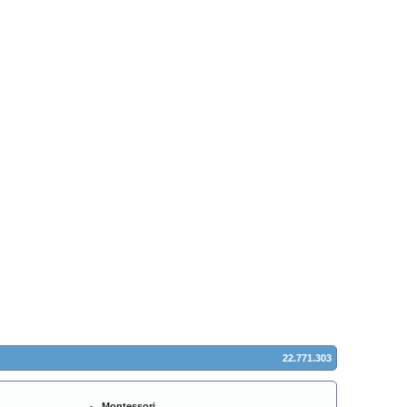
22.771.303
Montessori