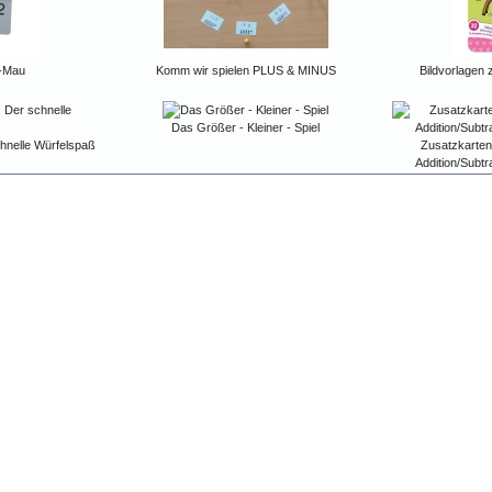
u-Mau
Komm wir spielen PLUS & MINUS
Bildvorlagen
Das Größer - Kleiner - Spiel
schnelle Würfelspaß
Zusatzkarten
Addition/Subtr