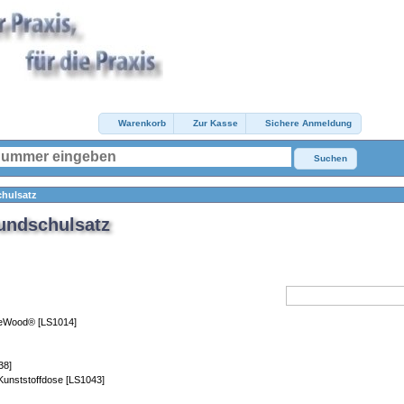
Warenkorb
Zur Kasse
Sichere Anmeldung
Suchen
chulsatz
rundschulsatz
ReWood® [LS1014]
38]
r Kunststoffdose [LS1043]