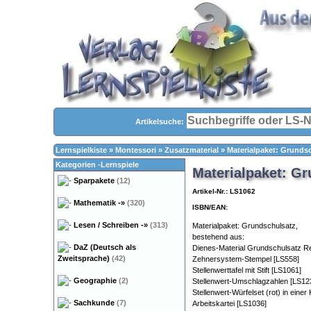
Artikelsuche:
Lernspielkiste
»
Montessori
»
Zusatzmaterial
»
Materialpaket: Grunds
Kategorien -Lernspiele
Materialpaket: G
Sparpakete
(12)
Artikel-Nr.: LS1062
Mathematik
-»
(320)
ISBN/EAN:
Lesen / Schreiben
-»
(313)
Materialpaket: Grundschulsatz,
bestehend aus:
DaZ (Deutsch als
Dienes-Material Grundschulsatz 
Zweitsprache)
(42)
Zehnersystem-Stempel [LS558]
Stellenwerttafel mit Stift [LS1061]
Geographie
(2)
Stellenwert-Umschlagzahlen [LS12
Stellenwert-Würfelset (rot) in eine
Sachkunde
(7)
Arbeitskartei [LS1036]