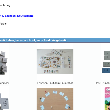
ewahrung
land, Sachsen, Deutschland
ferbar
auft haben, haben auch folgende Produkte gekauft:
lbenmeer
Lesespaß auf dem Bauernhof
Das Grundau