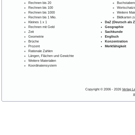
Rechnen bis 20
Buchstabens
Rechnen bis 100
Wortschatzs
Rechnen bis 1000
Weitere Mate
Rechnen bis 1 Mio.
Bildkarten 
Kleines 1 x 1
DaZ (Deutsch als 
Rechnen mit Geld
Geographie
Zeit
Sachkunde
Geometrie
Englisch
Brüche
Konzentration
Prozent
Merkfähigkeit
Rationale Zahlen
Längen, Flächen und Gewichte
Weitere Materialien
Koordinatensystem
Copyright © 2006 - 2026
Verlag L
w