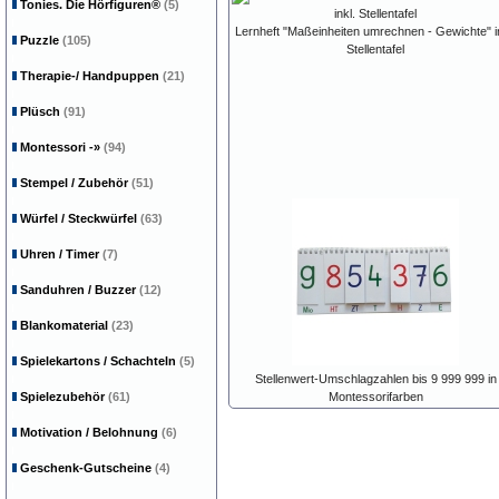
Tonies. Die Hörfiguren®
(5)
Lernheft "Maßeinheiten umrechnen - Gewichte" in
Puzzle
(105)
Stellentafel
Therapie-/ Handpuppen
(21)
Plüsch
(91)
Montessori
-»
(94)
Stempel / Zubehör
(51)
Würfel / Steckwürfel
(63)
Uhren / Timer
(7)
Sanduhren / Buzzer
(12)
Blankomaterial
(23)
Spielekartons / Schachteln
(5)
Stellenwert-Umschlagzahlen bis 9 999 999 in
Spielezubehör
(61)
Montessorifarben
Motivation / Belohnung
(6)
Geschenk-Gutscheine
(4)