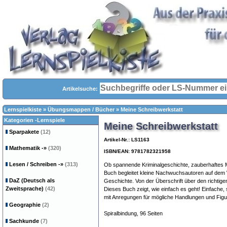
Artikelsuche:
Lernspielkiste
»
Übungsmappen / Bücher
»
Meine Schreibwerkstatt
Kategorien -Lernspiele
Meine Schreibwerkstatt
Sparpakete
(12)
Artikel-Nr.: LS1163
Mathematik
-»
(320)
ISBN/EAN: 9781782321958
Lesen / Schreiben
-»
(313)
Ob spannende Kriminalgeschichte, zauberhaftes 
Buch begleitet kleine Nachwuchsautoren auf dem W
DaZ (Deutsch als
Geschichte. Von der Überschrift über den richti
Zweitsprache)
(42)
Dieses Buch zeigt, wie einfach es geht! Einfache, sc
mit Anregungen für mögliche Handlungen und Figur
Geographie
(2)
Spiralbindung, 96 Seiten
Sachkunde
(7)