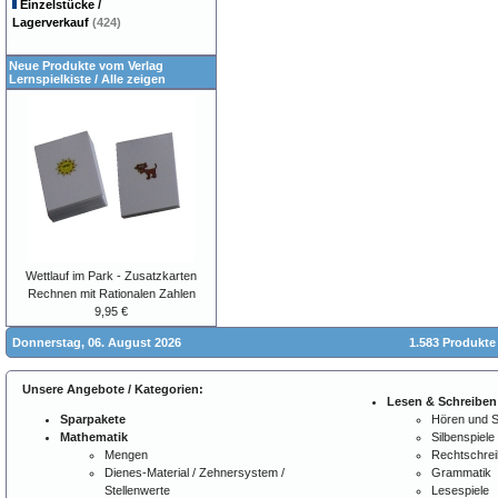
Einzelstücke /
Lagerverkauf
(424)
Neue Produkte vom Verlag
Lernspielkiste
/
Alle zeigen
Wettlauf im Park - Zusatzkarten
Rechnen mit Rationalen Zahlen
9,95 €
Donnerstag, 06. August 2026
1.583 Produkte
Unsere Angebote / Kategorien:
Lesen & Schreiben
Sparpakete
Hören und 
Mathematik
Silbenspiele
Mengen
Rechtschre
Dienes-Material / Zehnersystem /
Grammatik
Stellenwerte
Lesespiele