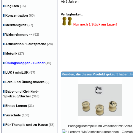
Ab 8 Jahren
Englisch
(15)
Verfügbarkeit:
Konzentration
(60)
Nur noch 1 Stück am Lager!
Merkfähigkeit
(27)
Wahrnehmung
-»
(82)
Artikulation / Lautsprache
(28)
Motorik
(27)
Übungsmappen / Bücher
(49)
LÜK / miniLÜK
(67)
Kunden, die dieses Produkt gekauft haben, 
Lern- und Übungsblöcke
(9)
Baby- und Kleinkind-
Spielzeug/Bücher
(316)
Erstes Lernen
(31)
Vorschule
(100)
Für Therapie und zu Hause
(58)
Pädagogikstempel rund Waschbär mit Schild