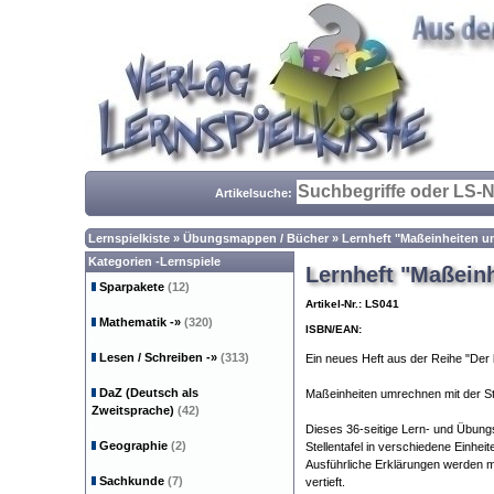
Artikelsuche:
Lernspielkiste
»
Übungsmappen / Bücher
»
Lernheft "Maßeinheiten um
Kategorien -Lernspiele
Lernheft "Maßeinh
Sparpakete
(12)
Artikel-Nr.: LS041
Mathematik
-»
(320)
ISBN/EAN:
Lesen / Schreiben
-»
(313)
Ein neues Heft aus der Reihe "Der k
DaZ (Deutsch als
Maßeinheiten umrechnen mit der Ste
Zweitsprache)
(42)
Dieses 36-seitige Lern- und Übungsh
Geographie
(2)
Stellentafel in verschiedene Einhei
Ausführliche Erklärungen werden mi
Sachkunde
(7)
vertieft.