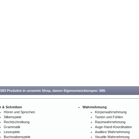
.583 Produkte in unserem Shop,
davon Eigenentwicklungen: 589.
n & Schreiben
Wahrnehmung
Hören und Sprechen
Körperwahrnehmung
Silbenspiele
Tasten und Fühlen
Rechtschreibung
Raumwahrnehmung
Grammatik
Auge-Hand-Koordination
Lesespiele
Auditive Wahrnehmung
Buchstabenspiele
Visuelle Wahrnehmung