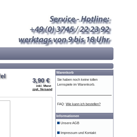
Warenkorb
el
3,90 €
Sie haben noch keine tollen
Lernspiele im Warenkorb.
inkl. Mwst
zzgl. Versand
FAQ:
Wie kann ich bestellen?
Informationen
Unsere AGB
Impressum und Kontakt