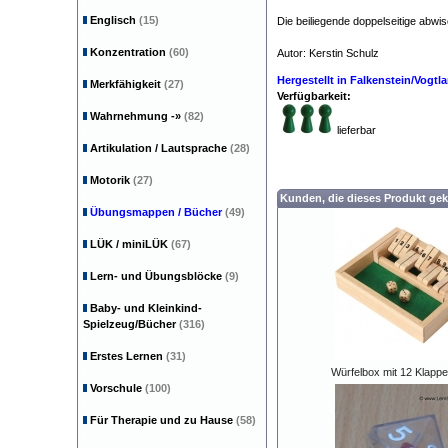
Englisch
(15)
Die beiliegende doppelseitige abwis
Konzentration
(60)
Autor: Kerstin Schulz
Hergestellt in Falkenstein/Vogt
Merkfähigkeit
(27)
Verfügbarkeit:
Wahrnehmung
-»
(82)
lieferbar
Artikulation / Lautsprache
(28)
Motorik
(27)
Kunden, die dieses Produkt gek
Übungsmappen / Bücher
(49)
LÜK / miniLÜK
(67)
Lern- und Übungsblöcke
(9)
Baby- und Kleinkind-
Spielzeug/Bücher
(316)
Erstes Lernen
(31)
Würfelbox mit 12 Klappen
Vorschule
(100)
Für Therapie und zu Hause
(58)