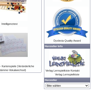
Intelligenztest
Dyslexia Quality Award
Hersteller Info
 - Kartenspiele (Veränderliche
tämme-Vokalwechsel)
Verlag Lernspielkiste Kontakt
Verlag Lernspielkiste
Hersteller