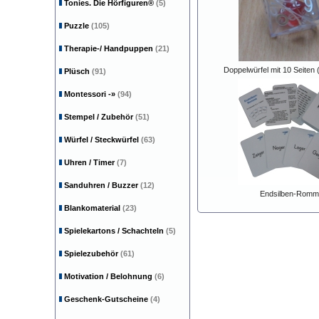
Tonies. Die Hörfiguren®
(5)
Puzzle
(105)
Therapie-/ Handpuppen
(21)
Doppelwürfel mit 10 Seiten 
Plüsch
(91)
Montessori
-»
(94)
Stempel / Zubehör
(51)
Würfel / Steckwürfel
(63)
Uhren / Timer
(7)
Sanduhren / Buzzer
(12)
Endsilben-Romm
Blankomaterial
(23)
Spielekartons / Schachteln
(5)
Spielezubehör
(61)
Motivation / Belohnung
(6)
Geschenk-Gutscheine
(4)