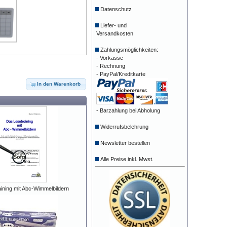
Datenschutz
Liefer- und
Versandkosten
Zahlungsmöglichkeiten:
- Vorkasse
- Rechnung
- PayPal/Kreditkarte
In den Warenkorb
- Barzahlung bei Abholung
Widerrufsbelehrung
Newsletter bestellen
Alle Preise inkl. Mwst.
ining mit Abc-Wimmelbildern