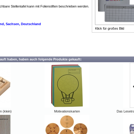
chbare Stellentafel kann mit Folienstiften beschrieben werden.
land, Sachsen, Deutschland
Klick für großes Bild
auft haben, haben auch folgende Produkte gekauft:
 (klein)
Motivationskarten
Das Lesetra