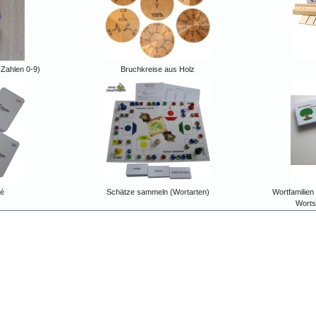
(Zahlen 0-9)
Bruchkreise aus Holz
é
Schätze sammeln (Wortarten)
Wortfamilien
Worts