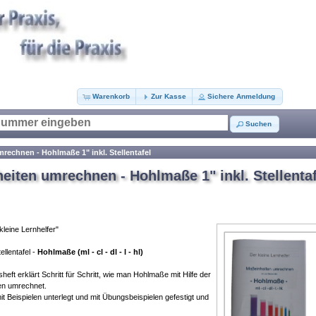
Warenkorb
Zur Kasse
Sichere Anmeldung
Suchen
rechnen - Hohlmaße 1" inkl. Stellentafel
eiten umrechnen - Hohlmaße 1" inkl. Stellentaf
leine Lernhelfer"
llentafel -
Hohlmaße (ml - cl - dl - l - hl)
eft erklärt Schritt für Schritt, wie man Hohlmaße mit Hilfe der
ten umrechnet.
t Beispielen unterlegt und mit Übungsbeispielen gefestigt und