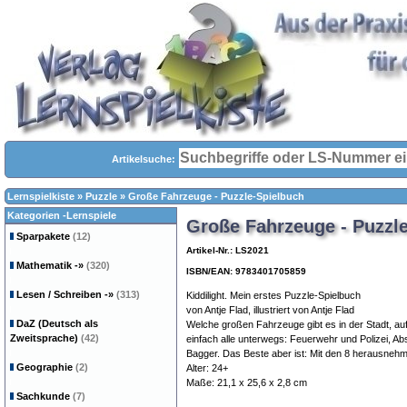
Artikelsuche:
Lernspielkiste
»
Puzzle
»
Große Fahrzeuge - Puzzle-Spielbuch
Kategorien -Lernspiele
Große Fahrzeuge - Puzzl
Sparpakete
(12)
Artikel-Nr.: LS2021
Mathematik
-»
(320)
ISBN/EAN: 9783401705859
Lesen / Schreiben
-»
(313)
Kiddilight. Mein erstes Puzzle-Spielbuch
von Antje Flad, illustriert von Antje Flad
DaZ (Deutsch als
Welche großen Fahrzeuge gibt es in der Stadt, au
Zweitsprache)
(42)
einfach alle unterwegs: Feuerwehr und Polizei, 
Bagger. Das Beste aber ist: Mit den 8 herausneh
Geographie
(2)
Alter: 24+
Maße: 21,1 x 25,6 x 2,8 cm
Sachkunde
(7)