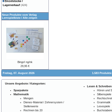
Einzelstücke /
Lagerverkauf
(424)
Neue Produkte vom Verlag
Lernspielkiste
/
Alle zeigen
Bingo! ng/nk
29,95 €
Freitag, 07. August 2026
1.583 Produkte
Unsere Angebote / Kategorien:
Lesen & Schreiben
Sparpakete
Hören und 
Mathematik
Silbenspiele
Mengen
Rechtschre
Dienes-Material / Zehnersystem /
Grammatik
Stellenwerte
Lesespiele
Rechnen bis 20
Buchstabens