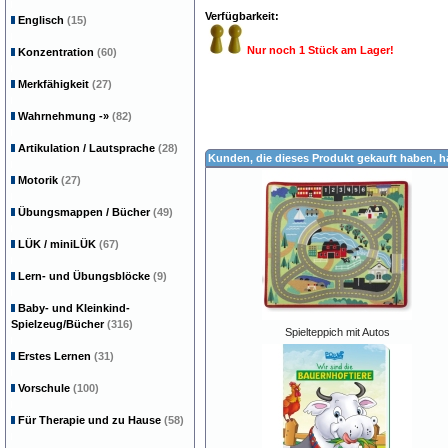
Verfügbarkeit:
Englisch
(15)
Nur noch 1 Stück am Lager!
Konzentration
(60)
Merkfähigkeit
(27)
Wahrnehmung
-»
(82)
Artikulation / Lautsprache
(28)
Kunden, die dieses Produkt gekauft haben, 
Motorik
(27)
Übungsmappen / Bücher
(49)
LÜK / miniLÜK
(67)
Lern- und Übungsblöcke
(9)
Baby- und Kleinkind-
Spielzeug/Bücher
(316)
Spielteppich mit Autos
Erstes Lernen
(31)
Vorschule
(100)
Für Therapie und zu Hause
(58)