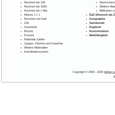
Rechnen bis 100
Wortschatzs
Rechnen bis 1000
Weitere Mate
Rechnen bis 1 Mio.
Bildkarten 
Kleines 1 x 1
DaZ (Deutsch als 
Rechnen mit Geld
Geographie
Zeit
Sachkunde
Geometrie
Englisch
Brüche
Konzentration
Prozent
Merkfähigkeit
Rationale Zahlen
Längen, Flächen und Gewichte
Weitere Materialien
Koordinatensystem
Copyright © 2006 - 2026
Verlag L
w