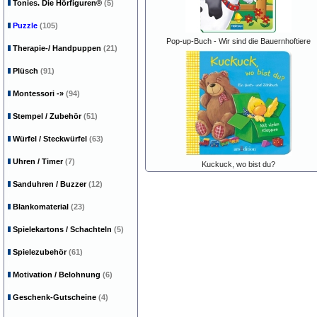
Tonies. Die Hörfiguren®
(5)
Puzzle
(105)
Pop-up-Buch - Wir sind die Bauernhoftiere
Therapie-/ Handpuppen
(21)
Plüsch
(91)
Montessori
-»
(94)
Stempel / Zubehör
(51)
Würfel / Steckwürfel
(63)
Uhren / Timer
(7)
Kuckuck, wo bist du?
Sanduhren / Buzzer
(12)
Blankomaterial
(23)
Spielekartons / Schachteln
(5)
Spielezubehör
(61)
Motivation / Belohnung
(6)
Geschenk-Gutscheine
(4)